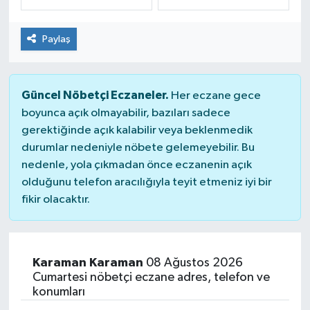
Dünya
Spor
Paylaş
Spor
Güncel Nöbetçi Eczaneler.
Bilim veTeknoloji
Her eczane gece
boyunca açık olmayabilir, bazıları sadece
gerektiğinde açık kalabilir veya beklenmedik
Eğitim
durumlar nedeniyle nöbete gelemeyebilir. Bu
nedenle, yola çıkmadan önce eczanenin açık
SEKTÖR
olduğunu telefon aracılığıyla teyit etmeniz iyi bir
fikir olacaktır.
Magazin
haber ara
Karaman Karaman
08 Ağustos 2026
Günün Haberleri
Cumartesi nöbetçi eczane adres, telefon ve
konumları
Yazarlarımız