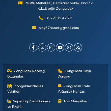
Müftü Mahallesi, Demirciler Sokak, No:1/2
Kdz.Ereğli/Zonguldak
0 372 312 42 77
olay67haber@gmail.com
Zonguldak Nöbetçi
Zonguldak Hava
Eczaneler
Durumu
Zonguldak Namaz
Zonguldak Trafik
Vakitleri
Yoğunluk Haritası
Süper Lig Puan Durumu
Tüm Manşetler
ve Fikstür