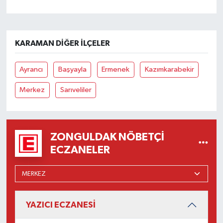
KARAMAN DIĞER İLÇELER
Ayrancı
Başyayla
Ermenek
Kazımkarabekir
Merkez
Sarıveliler
ZONGULDAK NÖBETÇI
ECZANELER
YAZICI ECZANESİ