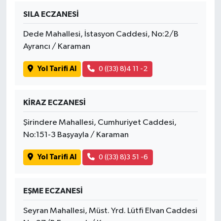
SILA ECZANESİ
Tüm Makaleler
Dede Mahallesi, İstasyon Caddesi, No:2/B
Ayrancı / Karaman
Tüm Haberler
Yol Tarifi Al
0 ((33) 8)4 11 -2
Videolu Haberler
Son Dakika
KİRAZ ECZANESİ
Şirindere Mahallesi, Cumhuriyet Caddesi,
Tüm Haberler
No:151-3 Başyayla / Karaman
Yol Tarifi Al
0 ((33) 8)3 51 -6
EŞME ECZANESİ
Seyran Mahallesi, Müst. Yrd. Lütfi Elvan Caddesi