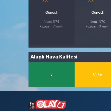
Tüm Makaleler
Güneşli
Güneşli
Nem: %74
Nem: %70
Tüm Haberler
Rüzgar: 17 km/h
Rüzgar: 13 km/h
Videolu Haberler
Son Dakika
Alaplı Hava Kalitesi
Tüm Haberler
İyi
Orta