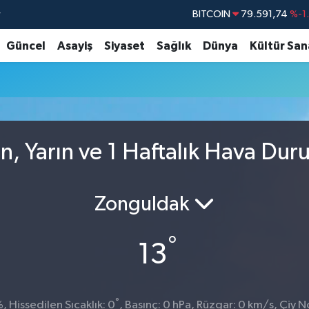
r
BITCOIN
79.591,74
%-1
DOLAR
45,43620
%0
Güncel
Asayiş
Siyaset
Sağlık
Dünya
Kültür San
EURO
53,38690
%0
STERLİN
61,60380
%0
G.ALTIN
6862,09000
%0
BİST100
14.598,00
n, Yarın ve 1 Haftalık Hava Du
Zonguldak
°
13
°
 Hissedilen Sıcaklık: 0
, Basınç: 0 hPa, Rüzgar: 0 km/s, Çiy No