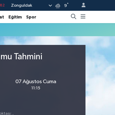
°
Zonguldak
.82
9
.02
at
Eğitim
Spor
.19
.18
.19
%0
rumu Tahmini
07 Ağustos Cuma
11:15
ktası: ,