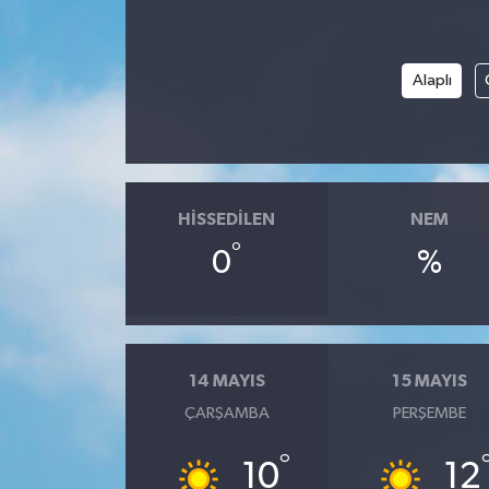
Dünya
Spor
Alaplı
Spor
Bilim veTeknoloji
Eğitim
HISSEDILEN
NEM
°
0
%
SEKTÖR
Magazin
haber ara
14 MAYIS
15 MAYIS
ÇARŞAMBA
PERŞEMBE
Günün Haberleri
°
10
12
Yazarlarımız