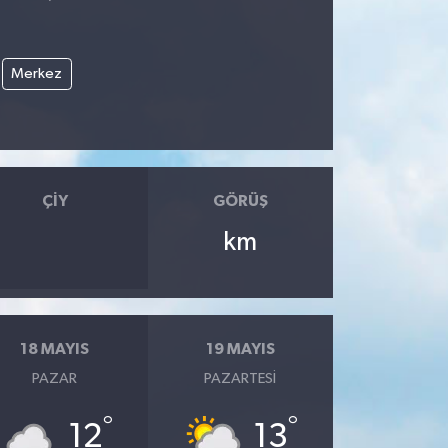
Merkez
ÇIY
GÖRÜŞ
km
18 MAYIS
19 MAYIS
PAZAR
PAZARTESI
°
°
12
13