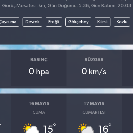
Görüş Mesafesi: km, Gün Doğumu: 5:36, Gün Batımı: 20:03
Çaycuma
Devrek
Ereğli
Gökçebey
Kilimli
Kozlu
BASINÇ
RÜZGAR
0
0
hpa
km/s
16 MAYIS
17 MAYIS
CUMA
CUMARTESI
°
°
°
15
16