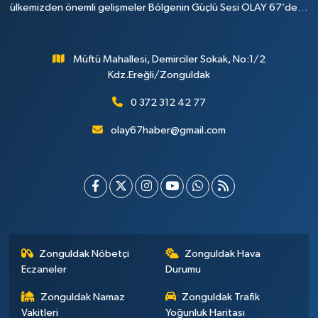
ülkemizden önemli gelişmeler Bölgenin Güçlü Sesi OLAY 67’de…
Müftü Mahallesi, Demirciler Sokak, No:1/2
Kdz.Ereğli/Zonguldak
0 372 312 42 77
olay67haber@gmail.com
Zonguldak Nöbetçi
Zonguldak Hava
Eczaneler
Durumu
Zonguldak Namaz
Zonguldak Trafik
Vakitleri
Yoğunluk Haritası