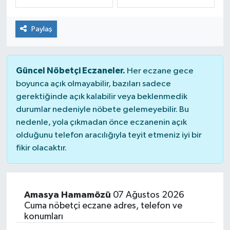
Dünya
Spor
Paylaş
Spor
Güncel Nöbetçi Eczaneler.
Bilim veTeknoloji
Her eczane gece
boyunca açık olmayabilir, bazıları sadece
gerektiğinde açık kalabilir veya beklenmedik
Eğitim
durumlar nedeniyle nöbete gelemeyebilir. Bu
nedenle, yola çıkmadan önce eczanenin açık
SEKTÖR
olduğunu telefon aracılığıyla teyit etmeniz iyi bir
fikir olacaktır.
Magazin
haber ara
Amasya Hamamözü
07 Ağustos 2026
Günün Haberleri
Cuma nöbetçi eczane adres, telefon ve
konumları
Yazarlarımız