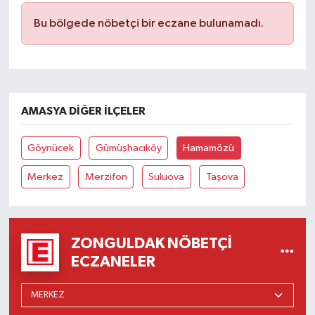
Bu bölgede nöbetçi bir eczane bulunamadı.
Tüm Makaleler
Tüm Haberler
Videolu Haberler
AMASYA DIĞER İLÇELER
Son Dakika
Göynücek
Gümüşhacıköy
Hamamözü
Tüm Haberler
Merkez
Merzifon
Suluova
Taşova
ZONGULDAK NÖBETÇI
ECZANELER