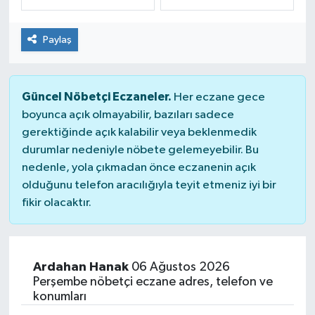
Dünya
Spor
Paylaş
Spor
Güncel Nöbetçi Eczaneler.
Bilim veTeknoloji
Her eczane gece
boyunca açık olmayabilir, bazıları sadece
gerektiğinde açık kalabilir veya beklenmedik
Eğitim
durumlar nedeniyle nöbete gelemeyebilir. Bu
nedenle, yola çıkmadan önce eczanenin açık
SEKTÖR
olduğunu telefon aracılığıyla teyit etmeniz iyi bir
fikir olacaktır.
Magazin
haber ara
Ardahan Hanak
06 Ağustos 2026
Günün Haberleri
Perşembe nöbetçi eczane adres, telefon ve
konumları
Yazarlarımız