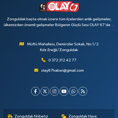
Zonguldak başta olmak üzere tüm ilçelerden anlık gelişmeler,
ülkemizden önemli gelişmeler Bölgenin Güçlü Sesi OLAY 67’de…
Müftü Mahallesi, Demirciler Sokak, No:1/2
Kdz.Ereğli/Zonguldak
0 372 312 42 77
olay67haber@gmail.com
Zonguldak Nöbetçi
Zonguldak Hava