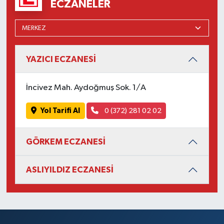
ECZANELER
YAZICI ECZANESİ
İncivez Mah. Aydoğmuş Sok. 1/A
Yol Tarifi Al
0 (372) 281 02 02
GÖRKEM ECZANESİ
ASLIYILDIZ ECZANESİ