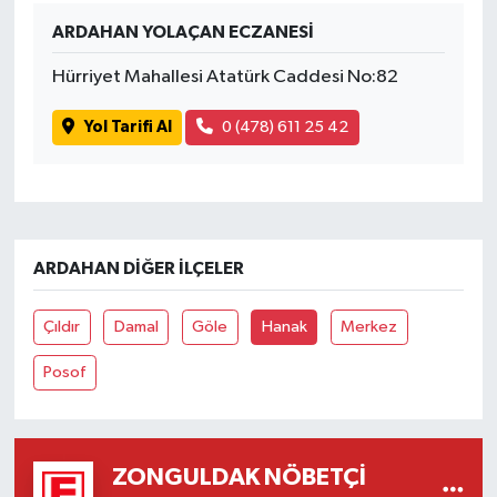
ARDAHAN YOLAÇAN ECZANESİ
Tüm Makaleler
Hürriyet Mahallesi Atatürk Caddesi No:82
Tüm Haberler
Yol Tarifi Al
0 (478) 611 25 42
Videolu Haberler
Son Dakika
ARDAHAN DIĞER İLÇELER
Tüm Haberler
Çıldır
Damal
Göle
Hanak
Merkez
Posof
ZONGULDAK NÖBETÇI