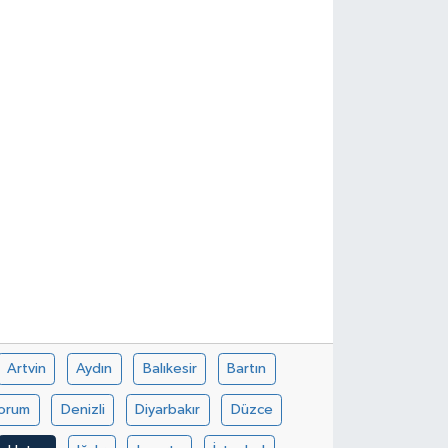
Artvin
Aydın
Balıkesir
Bartın
orum
Denizli
Diyarbakır
Düzce