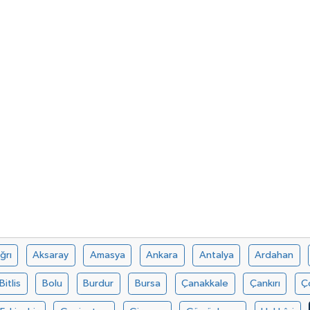
ğrı
Aksaray
Amasya
Ankara
Antalya
Ardahan
Bitlis
Bolu
Burdur
Bursa
Çanakkale
Çankırı
Ç