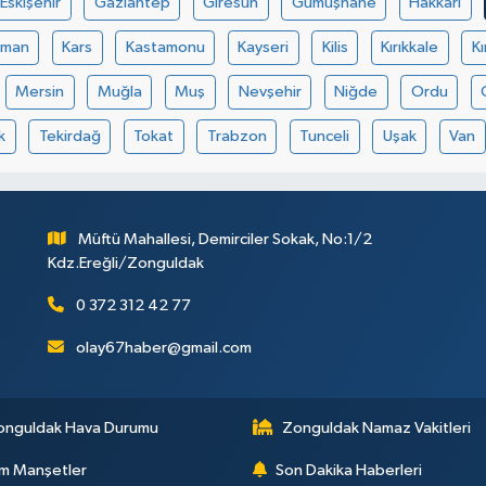
Eskişehir
Gaziantep
Giresun
Gümüşhane
Hakkâri
aman
Kars
Kastamonu
Kayseri
Kilis
Kırıkkale
Kı
Mersin
Muğla
Muş
Nevşehir
Niğde
Ordu
k
Tekirdağ
Tokat
Trabzon
Tunceli
Uşak
Van
Müftü Mahallesi, Demirciler Sokak, No:1/2
Kdz.Ereğli/Zonguldak
0 372 312 42 77
olay67haber@gmail.com
onguldak Hava Durumu
Zonguldak Namaz Vakitleri
m Manşetler
Son Dakika Haberleri