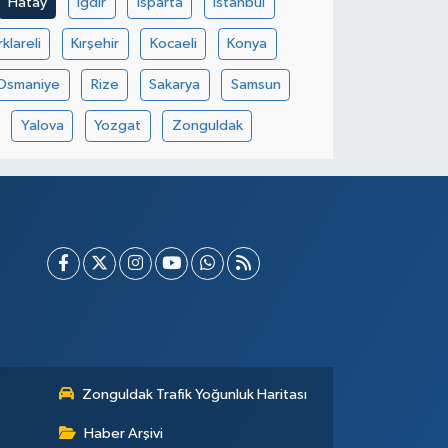
Hatay
Iğdır
Isparta
İstanbul
rklareli
Kırşehir
Kocaeli
Konya
Osmaniye
Rize
Sakarya
Samsun
Yalova
Yozgat
Zonguldak
Zonguldak Trafik Yoğunluk Haritası
Haber Arşivi