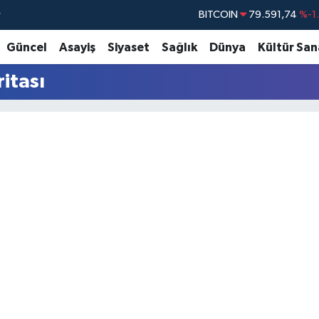
r
BITCOIN
79.591,74
%-1
DOLAR
45,43620
%0
Güncel
Asayiş
Siyaset
Sağlık
Dünya
Kültür San
EURO
53,38690
%0
itası
STERLİN
61,60380
%0
G.ALTIN
6862,09000
%0
BİST100
14.598,00