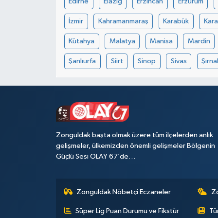
Edirne
Elazığ
Erzincan
Erzurum
İzmir
Kahramanmaraş
Karabük
Kar
Tüm Makaleler
Kütahya
Malatya
Manisa
Mardin
Tüm Haberler
Şanlıurfa
Siirt
Sinop
Sivas
Şırna
Videolu Haberler
Son Dakika
Tüm Haberler
Zonguldak başta olmak üzere tüm ilçelerden anlık
gelişmeler, ülkemizden önemli gelişmeler Bölgenin
Güçlü Sesi OLAY 67’de…
Zonguldak Nöbetçi Eczaneler
Z
Süper Lig Puan Durumu ve Fikstür
Tü