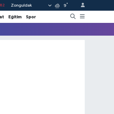
°
Zonguldak
.82
9
.02
at
Eğitim
Spor
.19
.18
.19
%0