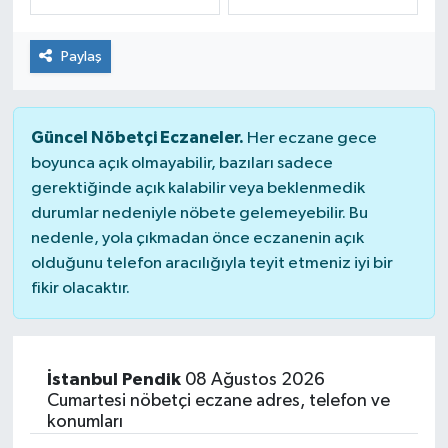
Dünya
Spor
Paylaş
Spor
Güncel Nöbetçi Eczaneler.
Bilim veTeknoloji
Her eczane gece
boyunca açık olmayabilir, bazıları sadece
gerektiğinde açık kalabilir veya beklenmedik
Eğitim
durumlar nedeniyle nöbete gelemeyebilir. Bu
nedenle, yola çıkmadan önce eczanenin açık
SEKTÖR
olduğunu telefon aracılığıyla teyit etmeniz iyi bir
fikir olacaktır.
Magazin
haber ara
İstanbul Pendik
08 Ağustos 2026
Günün Haberleri
Cumartesi nöbetçi eczane adres, telefon ve
konumları
Yazarlarımız