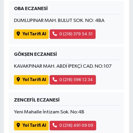
OBA ECZANESİ
Tüm Makaleler
DUMLUPINAR MAH. BULUT SOK. NO: 4BA
Tüm Haberler
Yol Tarifi Al
0 (216) 379 54 51
Videolu Haberler
GÖKŞEN ECZANESİ
Son Dakika
KAVAKPINAR MAH. ABDİ İPEKÇİ CAD. NO:107
Tüm Haberler
Yol Tarifi Al
0 (216) 596 12 34
ZENCEFİL ECZANESİ
Yeni Mahalle İntizam Sok. No:4B
Yol Tarifi Al
0 (216) 491 09 09