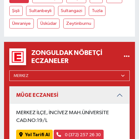
Şişli
Sultanbeyli
Sultangazi
Tuzla
Ümraniye
Üsküdar
Zeytinburnu
ZONGULDAK NÖBETÇI
ECZANELER
MÜGE ECZANESİ
MERKEZ İLÇE, İNCİVEZ MAH.ÜNİVERSİTE
CAD.NO:19/L
Yol Tarifi Al
0 (372) 257 26 30