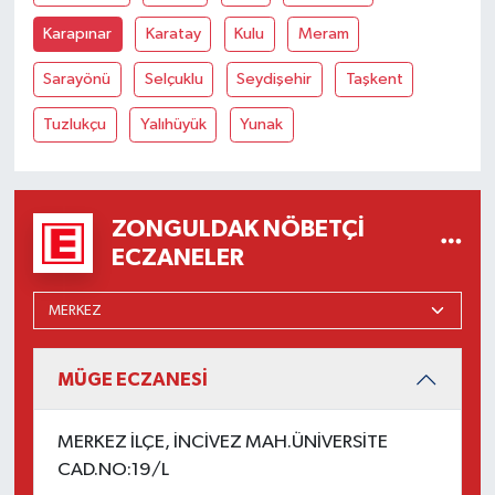
Karapınar
Karatay
Kulu
Meram
Sarayönü
Selçuklu
Seydişehir
Taşkent
Tuzlukçu
Yalıhüyük
Yunak
ZONGULDAK NÖBETÇI
ECZANELER
MÜGE ECZANESİ
MERKEZ İLÇE, İNCİVEZ MAH.ÜNİVERSİTE
CAD.NO:19/L