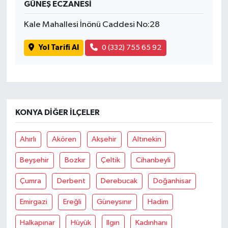
GÜNEŞ ECZANESİ
Tüm Makaleler
Kale Mahallesi İnönü Caddesi No:28
Yol Tarifi Al
0 (332) 755 65 92
Tüm Haberler
Videolu Haberler
Son Dakika
KONYA DIĞER İLÇELER
Tüm Haberler
Ahırlı
Akören
Akşehir
Altınekin
Beyşehir
Bozkır
Çeltik
Cihanbeyli
Çumra
Derbent
Derebucak
Doğanhisar
Emirgazi
Ereğli
Güneysınır
Hadim
Halkapınar
Hüyük
Ilgın
Kadınhanı