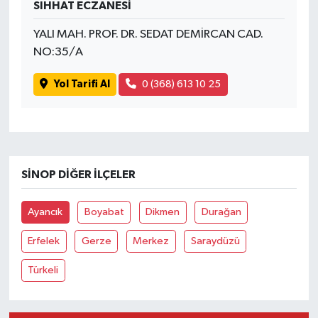
SIHHAT ECZANESİ
Tüm Makaleler
YALI MAH. PROF. DR. SEDAT DEMİRCAN CAD.
NO:35/A
Tüm Haberler
Yol Tarifi Al
0 (368) 613 10 25
Videolu Haberler
Son Dakika
SINOP DIĞER İLÇELER
Tüm Haberler
Ayancık
Boyabat
Dikmen
Durağan
Erfelek
Gerze
Merkez
Saraydüzü
Türkeli