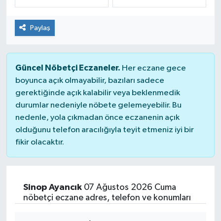
Dünya
Spor
Paylaş
Spor
Güncel Nöbetçi Eczaneler.
Bilim veTeknoloji
Her eczane gece
boyunca açık olmayabilir, bazıları sadece
gerektiğinde açık kalabilir veya beklenmedik
Eğitim
durumlar nedeniyle nöbete gelemeyebilir. Bu
nedenle, yola çıkmadan önce eczanenin açık
SEKTÖR
olduğunu telefon aracılığıyla teyit etmeniz iyi bir
fikir olacaktır.
Magazin
haber ara
Sinop Ayancık
07 Ağustos 2026 Cuma
Günün Haberleri
nöbetçi eczane adres, telefon ve konumları
Yazarlarımız