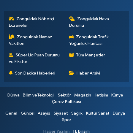
Zonguldak Nöbetçi
Zonguldak Hava
Eczaneler
Durumu
Zonguldak Namaz
Zonguldak Trafik
Vakitleri
Yoğunluk Haritası
Süper Lig Puan Durumu
Tüm Manşetler
ve Fikstür
Son Dakika Haberleri
Haber Arşivi
Dünya
Bilim veTeknoloji
Sektör
Magazin
İletişim
Künye
Çerez Poltikası
Genel
Güncel
Asayiş
Siyaset
Sağlık
Kültür Sanat
Dünya
Spor
Haber Yazılımı:
TE Bilişim