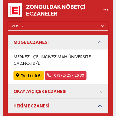
ZONGULDAK NÖBETÇI
ECZANELER
MÜGE ECZANESİ
MERKEZ İLÇE, İNCİVEZ MAH.ÜNİVERSİTE
CAD.NO:19/L
Yol Tarifi Al
0 (372) 257 26 30
OKAY AYÇİÇEK ECZANESİ
HEKİM ECZANESİ