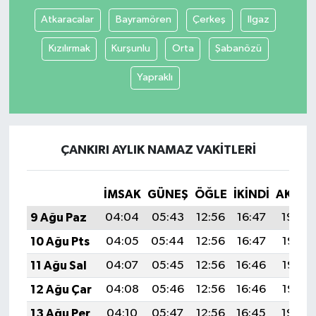
Atkaracalar
Bayramören
Çerkeş
Ilgaz
Tüm Makaleler
Kızılırmak
Kurşunlu
Orta
Şabanözü
Tüm Haberler
Yapraklı
Videolu Haberler
Son Dakika
ÇANKIRI AYLIK NAMAZ VAKITLERI
Tüm Haberler
İMSAK
GÜNEŞ
ÖĞLE
İKINDI
AKŞA
9 Ağu Paz
04:04
05:43
12:56
16:47
19:59
10 Ağu Pts
04:05
05:44
12:56
16:47
19:58
11 Ağu Sal
04:07
05:45
12:56
16:46
19:57
12 Ağu Çar
04:08
05:46
12:56
16:46
19:56
13 Ağu Per
04:10
05:47
12:56
16:45
19:54