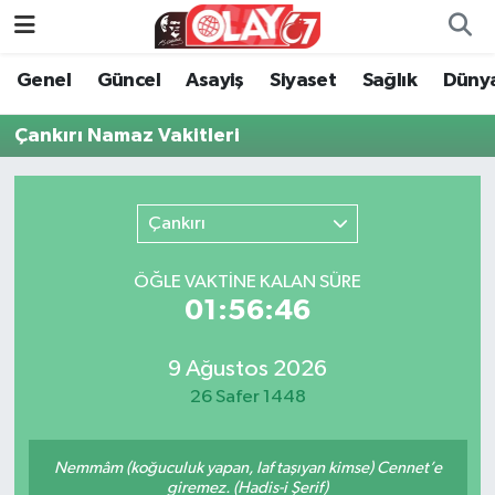
Genel
Güncel
Asayiş
Siyaset
Sağlık
Düny
KATEGORİSİZ
Genel
Zonguldak Nöbetçi Eczaneler
Çankırı Namaz Vakitleri
ANA SAYFA
Güncel
Zonguldak Hava Durumu
Genel
Asayiş
Zonguldak Namaz Vakitleri
Çankırı
Güncel
Siyaset
Zonguldak Trafik Yoğunluk Haritası
ÖĞLE VAKTİNE KALAN SÜRE
01:56:46
Asayiş
Sağlık
Süper Lig Puan Durumu ve Fikstür
Siyaset
Dünya
Tüm Manşetler
9 Ağustos 2026
26 Safer 1448
Sağlık
Kültür Sanat
Son Dakika Haberleri
Nemmâm (koğuculuk yapan, laf taşıyan kimse) Cennet’e
Kültür Sanat
Eğitim
Haber Arşivi
giremez. (Hadis-i Şerif)