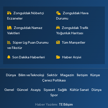
Zonguldak Nöbetçi
Zonguldak Hava
Eczaneler
Durumu
Zonguldak Namaz
Zonguldak Trafik
Vakitleri
Yoğunluk Haritası
Süper Lig Puan Durumu
Tüm Manşetler
ve Fikstür
Son Dakika Haberleri
Haber Arşivi
Dünya
Bilim veTeknoloji
Sektör
Magazin
İletişim
Künye
Çerez Poltikası
Genel
Güncel
Asayiş
Siyaset
Sağlık
Kültür Sanat
Dünya
Spor
Haber Yazılımı:
TE Bilişim