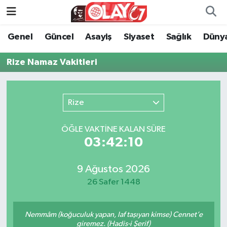
Genel
Güncel
Asayiş
Siyaset
Sağlık
Düny
KATEGORİSİZ
Genel
Zonguldak Nöbetçi Eczaneler
Rize Namaz Vakitleri
ANA SAYFA
Güncel
Zonguldak Hava Durumu
Genel
Asayiş
Zonguldak Namaz Vakitleri
Rize
Güncel
Siyaset
Zonguldak Trafik Yoğunluk Haritası
ÖĞLE VAKTİNE KALAN SÜRE
03:42:10
Asayiş
Sağlık
Süper Lig Puan Durumu ve Fikstür
Siyaset
Dünya
Tüm Manşetler
9 Ağustos 2026
26 Safer 1448
Sağlık
Kültür Sanat
Son Dakika Haberleri
Nemmâm (koğuculuk yapan, laf taşıyan kimse) Cennet’e
Kültür Sanat
Eğitim
Haber Arşivi
giremez. (Hadis-i Şerif)