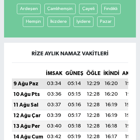
Ardeşen
Çamlıhemşin
Çayeli
Fındıklı
Tüm Makaleler
Hemşin
İkizdere
İyidere
Pazar
Tüm Haberler
Videolu Haberler
RIZE AYLIK NAMAZ VAKITLERI
Son Dakika
İMSAK
GÜNEŞ
ÖĞLE
İKINDI
AKŞA
Tüm Haberler
9 Ağu Paz
03:34
05:14
12:29
16:20
19:33
10 Ağu Pts
03:36
05:15
12:28
16:20
19:31
11 Ağu Sal
03:37
05:16
12:28
16:19
19:30
12 Ağu Çar
03:39
05:17
12:28
16:19
19:29
13 Ağu Per
03:40
05:18
12:28
16:18
19:28
14 Ağu Cum
03:42
05:19
12:28
16:17
19:26