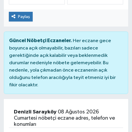
Dünya
Spor
Paylaş
Spor
Güncel Nöbetçi Eczaneler.
Bilim veTeknoloji
Her eczane gece
boyunca açık olmayabilir, bazıları sadece
gerektiğinde açık kalabilir veya beklenmedik
Eğitim
durumlar nedeniyle nöbete gelemeyebilir. Bu
nedenle, yola çıkmadan önce eczanenin açık
SEKTÖR
olduğunu telefon aracılığıyla teyit etmeniz iyi bir
fikir olacaktır.
Magazin
haber ara
Denizli Sarayköy
08 Ağustos 2026
Günün Haberleri
Cumartesi nöbetçi eczane adres, telefon ve
konumları
Yazarlarımız