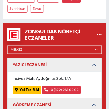
Serinhisar
Tavas
ZONGULDAK NÖBETÇI
ECZANELER
YAZICI ECZANESİ
İncivez Mah. Aydoğmuş Sok. 1/A
Yol Tarifi Al
0 (372) 281 02 02
GÖRKEM ECZANESİ