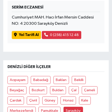
SERİM ECZANESİ
Tüm Makaleler
Cumhuriyet MAH. Hacı İrfan Mersin Caddesi
NO: 4 20300 Sarayköy Denizli
Tüm Haberler
Yol Tarifi Al
0 (258) 415 12 48
Videolu Haberler
Son Dakika
Tüm Haberler
DENIZLI DIĞER İLÇELER
Acıpayam
Babadağ
Baklan
Bekilli
Beyağaç
Bozkurt
Buldan
Çal
Çameli
Çardak
Çivril
Güney
Honaz
Kale
Merkezefendi
Pamukkale
Sarayköy