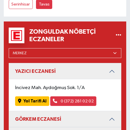
Serinhisar
Tavas
ZONGULDAK NÖBETÇI
ECZANELER
YAZICI ECZANESİ
İncivez Mah. Aydoğmuş Sok. 1/A
Yol Tarifi Al
0 (372) 281 02 02
GÖRKEM ECZANESİ