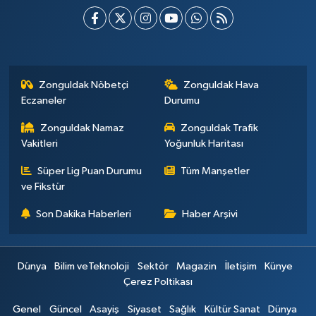
Zonguldak Nöbetçi
Zonguldak Hava
Eczaneler
Durumu
Zonguldak Namaz
Zonguldak Trafik
Vakitleri
Yoğunluk Haritası
Süper Lig Puan Durumu
Tüm Manşetler
ve Fikstür
Son Dakika Haberleri
Haber Arşivi
Dünya
Bilim veTeknoloji
Sektör
Magazin
İletişim
Künye
Çerez Poltikası
Genel
Güncel
Asayiş
Siyaset
Sağlık
Kültür Sanat
Dünya