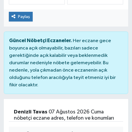
Dünya
Spor
Paylaş
Spor
Güncel Nöbetçi Eczaneler.
Bilim veTeknoloji
Her eczane gece
boyunca açık olmayabilir, bazıları sadece
gerektiğinde açık kalabilir veya beklenmedik
Eğitim
durumlar nedeniyle nöbete gelemeyebilir. Bu
nedenle, yola çıkmadan önce eczanenin açık
SEKTÖR
olduğunu telefon aracılığıyla teyit etmeniz iyi bir
fikir olacaktır.
Magazin
haber ara
Denizli Tavas
07 Ağustos 2026 Cuma
Günün Haberleri
nöbetçi eczane adres, telefon ve konumları
Yazarlarımız