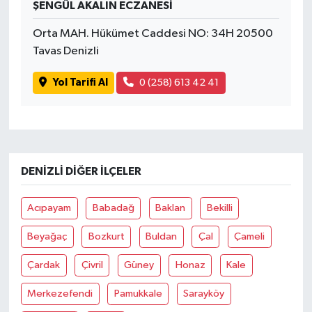
ŞENGÜL AKALIN ECZANESİ
Tüm Makaleler
Orta MAH. Hükümet Caddesi NO: 34H 20500
Tavas Denizli
Tüm Haberler
Yol Tarifi Al
0 (258) 613 42 41
Videolu Haberler
Son Dakika
DENIZLI DIĞER İLÇELER
Tüm Haberler
Acıpayam
Babadağ
Baklan
Bekilli
Beyağaç
Bozkurt
Buldan
Çal
Çameli
Çardak
Çivril
Güney
Honaz
Kale
Merkezefendi
Pamukkale
Sarayköy