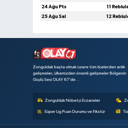
24 Ağu Pts
11 Rebiul
25 Ağu Sal
12 Rebiul
Zonguldak başta olmak üzere tüm ilçelerden anlık
gelişmeler, ülkemizden önemli gelişmeler Bölgenin
Güçlü Sesi OLAY 67’de…
Zonguldak Nöbetçi Eczaneler
Z
Süper Lig Puan Durumu ve Fikstür
Tü