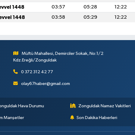
evvel 1448
03:57
05:28
12:22
evvel 1448
03:58
05:29
12:22
Müftü Mahallesi, Demirciler Sokak, No:1/2
Kdz.Ereğli/Zonguldak
0 372 312 42 77
olay67haber@gmail.com
onguldak Hava Durumu
Zonguldak Namaz Vakitleri
m Manşetler
Son Dakika Haberleri