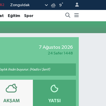
°
Zonguldak
.82
9
.02
at
Eğitim
Spor
.19
.18
.19
7 Ağustos 2026
%0
24 Safer 1448
ylık ihsân buyurur. (Hadis-i Şerif)
AKŞAM
YATSI