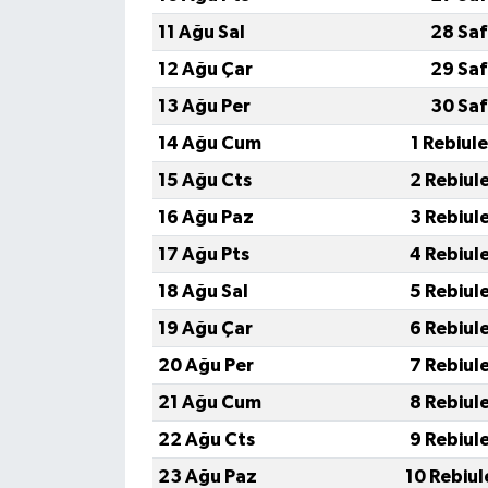
11 Ağu Sal
28 Saf
Tüm Makaleler
12 Ağu Çar
29 Saf
13 Ağu Per
30 Saf
Tüm Haberler
14 Ağu Cum
1 Rebiul
Videolu Haberler
15 Ağu Cts
2 Rebiul
16 Ağu Paz
3 Rebiul
Son Dakika
17 Ağu Pts
4 Rebiul
Tüm Haberler
18 Ağu Sal
5 Rebiul
19 Ağu Çar
6 Rebiul
20 Ağu Per
7 Rebiul
21 Ağu Cum
8 Rebiul
22 Ağu Cts
9 Rebiul
23 Ağu Paz
10 Rebiul