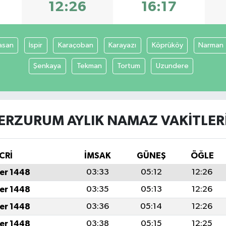
12:26
16:17
asan
İspir
Karaçoban
Karayazı
Köprüköy
Narman
Şenkaya
Tekman
Tortum
Uzundere
ERZURUM AYLIK NAMAZ VAKITLER
CRİ
İMSAK
GÜNEŞ
ÖĞLE
er 1448
03:33
05:12
12:26
er 1448
03:35
05:13
12:26
er 1448
03:36
05:14
12:26
er 1448
03:38
05:15
12:25