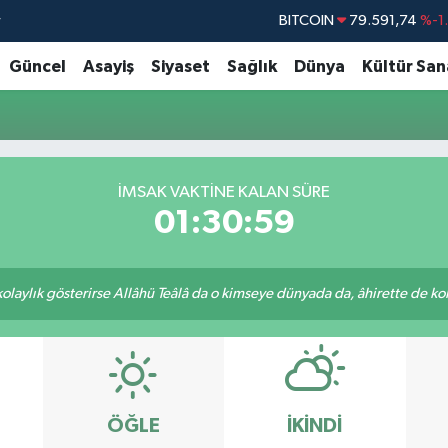
r
BITCOIN
79.591,74
%-1
DOLAR
45,43620
%0
Güncel
Asayiş
Siyaset
Sağlık
Dünya
Kültür San
EURO
53,38690
%0
STERLİN
61,60380
%0
G.ALTIN
6862,09000
%0
İMSAK VAKTİNE KALAN SÜRE
BİST100
14.598,00
01:30:59
 kolaylık gösterirse Allâhü Teâlâ da o kimseye dünyada da, âhirette de kola
ÖĞLE
İKINDI