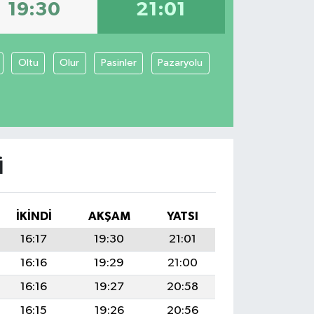
19:30
21:01
Oltu
Olur
Pasinler
Pazaryolu
I
İKINDI
AKŞAM
YATSI
16:17
19:30
21:01
16:16
19:29
21:00
16:16
19:27
20:58
16:15
19:26
20:56