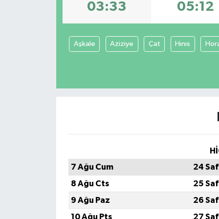
03:33
05:12
Dünya
Spor
Spor
Aşkale
Aziziye
Çat
Hınıs
Hor
Bilim veTeknoloji
Eğitim
SEKTÖR
Magazin
Hİ
7 Ağu Cum
24 Saf
haber ara
8 Ağu Cts
25 Saf
Günün Haberleri
9 Ağu Paz
26 Saf
10 Ağu Pts
27 Saf
Yazarlarımız