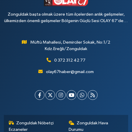
Zonguldak başta olmak üzere tüm ilçelerden anlık gelişmeler,
ülkemizden önemli gelişmeler Bölgenin Güçlü Sesi OLAY 67’de…
Müftü Mahallesi, Demirciler Sokak, No:1/2
Kdz.Ereğli/Zonguldak
0 372 312 42 77
olay67haber@gmail.com
Zonguldak Nöbetçi
Zonguldak Hava
Eczaneler
Durumu