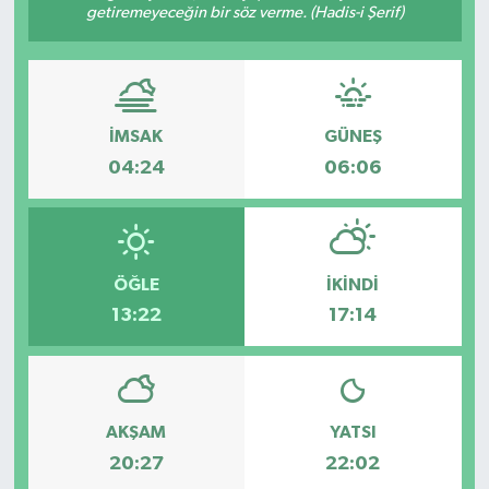
getiremeyeceğin bir söz verme. (Hadis-i Şerif)
Dünya
Spor
Spor
İMSAK
GÜNEŞ
Bilim veTeknoloji
04:24
06:06
Eğitim
SEKTÖR
ÖĞLE
İKINDI
13:22
17:14
Magazin
haber ara
Günün Haberleri
AKŞAM
YATSI
20:27
22:02
Yazarlarımız