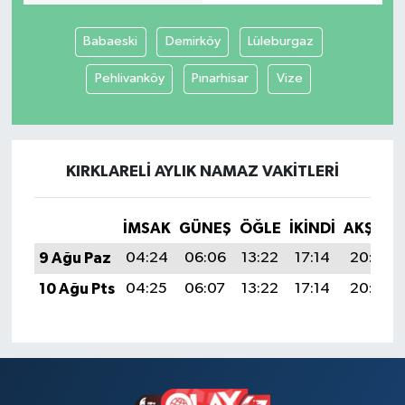
Tüm Makaleler
Babaeski
Demirköy
Lüleburgaz
Pehlivanköy
Pınarhisar
Vize
Tüm Haberler
Videolu Haberler
KIRKLARELI AYLIK NAMAZ VAKITLERI
Son Dakika
Tüm Haberler
İMSAK
GÜNEŞ
ÖĞLE
İKINDI
AKŞAM
9 Ağu Paz
04:24
06:06
13:22
17:14
20:27
10 Ağu Pts
04:25
06:07
13:22
17:14
20:26