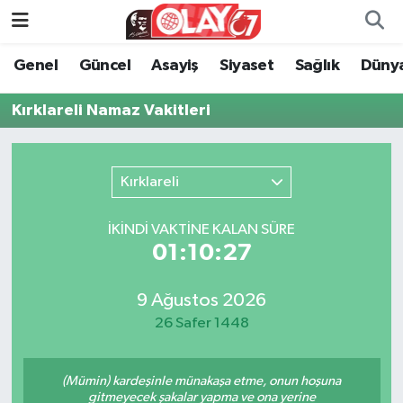
Genel
Güncel
Asayiş
Siyaset
Sağlık
Düny
KATEGORİSİZ
Genel
Zonguldak Nöbetçi Eczaneler
Kırklareli Namaz Vakitleri
ANA SAYFA
Güncel
Zonguldak Hava Durumu
Genel
Asayiş
Zonguldak Namaz Vakitleri
Kırklareli
Güncel
Siyaset
Zonguldak Trafik Yoğunluk Haritası
İKINDI VAKTİNE KALAN SÜRE
01:10:27
Asayiş
Sağlık
Süper Lig Puan Durumu ve Fikstür
Siyaset
Dünya
Tüm Manşetler
9 Ağustos 2026
26 Safer 1448
Sağlık
Kültür Sanat
Son Dakika Haberleri
(Mümin) kardeşinle münakaşa etme, onun hoşuna
Kültür Sanat
Eğitim
Haber Arşivi
gitmeyecek şakalar yapma ve ona yerine