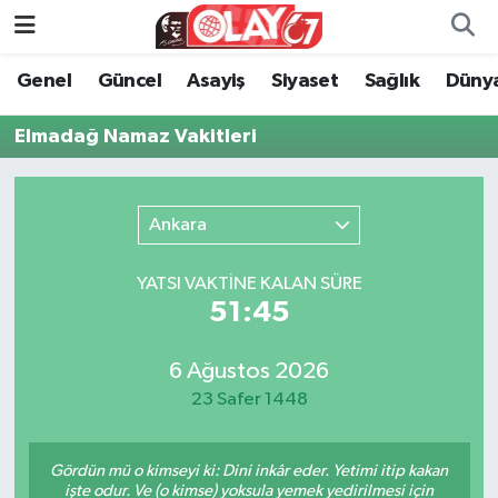
Genel
Güncel
Asayiş
Siyaset
Sağlık
Düny
KATEGORİSİZ
Genel
Zonguldak Nöbetçi Eczaneler
Elmadağ Namaz Vakitleri
ANA SAYFA
Güncel
Zonguldak Hava Durumu
Genel
Asayiş
Zonguldak Namaz Vakitleri
Ankara
Güncel
Siyaset
Zonguldak Trafik Yoğunluk Haritası
YATSI VAKTİNE KALAN SÜRE
51:45
Asayiş
Sağlık
Süper Lig Puan Durumu ve Fikstür
Siyaset
Dünya
Tüm Manşetler
6 Ağustos 2026
23 Safer 1448
Sağlık
Kültür Sanat
Son Dakika Haberleri
Gördün mü o kimseyi ki: Dini inkâr eder. Yetimi itip kakan
Kültür Sanat
Eğitim
Haber Arşivi
işte odur. Ve (o kimse) yoksula yemek yedirilmesi için