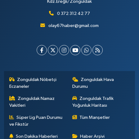
Kdz.Ereğli/Zonguldak
0 372 312 42 77
olay67haber@gmail.com
Zonguldak Nöbetçi
Zonguldak Hava
Eczaneler
Durumu
Zonguldak Namaz
Zonguldak Trafik
Vakitleri
Yoğunluk Haritası
Süper Lig Puan Durumu
Tüm Manşetler
ve Fikstür
Son Dakika Haberleri
Haber Arşivi