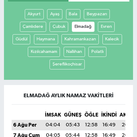
Tüm Makaleler
Akyurt
Ayaş
Bala
Beypazarı
Çamlıdere
Çubuk
Elmadağ
Evren
Tüm Haberler
Güdül
Haymana
Kahramankazan
Kalecik
Videolu Haberler
Kızılcahamam
Nallıhan
Polatlı
Son Dakika
Şereflikoçhisar
Tüm Haberler
ELMADAĞ AYLIK NAMAZ VAKITLERI
İMSAK
GÜNEŞ
ÖĞLE
İKINDI
AKŞA
6 Ağu Per
04:04
05:43
12:58
16:49
20:03
7 Ağu Cum
04:05
05:44
12:58
16:49
20:02