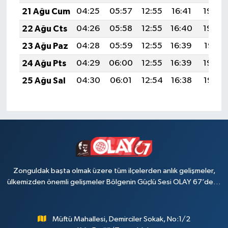
21 Ağu Cum
04:25
05:57
12:55
16:41
19:43
22 Ağu Cts
04:26
05:58
12:55
16:40
19:42
23 Ağu Paz
04:28
05:59
12:55
16:39
19:41
24 Ağu Pts
04:29
06:00
12:55
16:39
19:39
25 Ağu Sal
04:30
06:01
12:54
16:38
19:38
Zonguldak başta olmak üzere tüm ilçelerden anlık gelişmeler,
ülkemizden önemli gelişmeler Bölgenin Güçlü Sesi OLAY 67’de…
Müftü Mahallesi, Demirciler Sokak, No:1/2