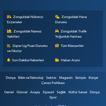
Zonguldak Nöbetçi
Zonguldak Hava
Eczaneler
Durumu
Zonguldak Namaz
Zonguldak Trafik
Vakitleri
Yoğunluk Haritası
Süper Lig Puan Durumu
Tüm Manşetler
ve Fikstür
Son Dakika Haberleri
Haber Arşivi
Dünya
Bilim veTeknoloji
Sektör
Magazin
İletişim
Künye
Çerez Poltikası
Genel
Güncel
Asayiş
Siyaset
Sağlık
Kültür Sanat
Dünya
Spor