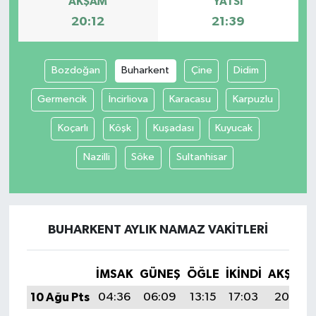
AKŞAM
YATSI
20:12
21:39
Tüm Makaleler
Tüm Haberler
Bozdoğan
Buharkent
Çine
Didim
Germencik
İncirliova
Karacasu
Karpuzlu
Videolu Haberler
Koçarlı
Köşk
Kuşadası
Kuyucak
Son Dakika
Nazilli
Söke
Sultanhisar
Tüm Haberler
BUHARKENT AYLIK NAMAZ VAKITLERI
İMSAK
GÜNEŞ
ÖĞLE
İKINDI
AKŞAM
10 Ağu Pts
04:36
06:09
13:15
17:03
20:12