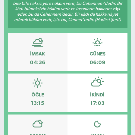
bile bile haksız yere hüküm verir, bu Cehennem’dedir. Bir
kâdı bilmeksizin hüküm verir ve insanların haklarını zâyi
Dünya
Spor
eder, bu da Cehennem’dedir. Bir kâdı da hakka riâyet
ederek hüküm verir, işte bu, Cennet’tedir. (Hadis-i Şerif)
Spor
Bilim veTeknoloji
İMSAK
GÜNEŞ
Eğitim
04:36
06:09
SEKTÖR
Magazin
ÖĞLE
İKINDI
haber ara
13:15
17:03
Günün Haberleri
Yazarlarımız