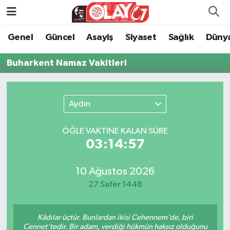
Genel
Güncel
Asayiş
Siyaset
Sağlık
Düny
KATEGORİSİZ
Genel
Zonguldak Nöbetçi Eczaneler
Buharkent Namaz Vakitleri
ANA SAYFA
Güncel
Zonguldak Hava Durumu
Genel
Asayiş
Zonguldak Namaz Vakitleri
Aydın
Güncel
Siyaset
Zonguldak Trafik Yoğunluk Haritası
ÖĞLE VAKTİNE KALAN SÜRE
03:14:57
Asayiş
Sağlık
Süper Lig Puan Durumu ve Fikstür
Siyaset
Dünya
Tüm Manşetler
10 Ağustos 2026
27 Safer 1448
Sağlık
Kültür Sanat
Son Dakika Haberleri
Kâdılar üçtür. Bunlardan ikisi Cehennem’de, biri
Kültür Sanat
Eğitim
Haber Arşivi
Cennet’tedir. Bir adam, verdiği hükmün haksız olduğunu