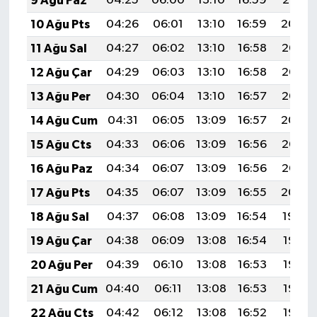
9 Ağu Paz
04:25
06:00
13:10
16:59
20:10
10 Ağu Pts
04:26
06:01
13:10
16:59
20:09
11 Ağu Sal
04:27
06:02
13:10
16:58
20:08
12 Ağu Çar
04:29
06:03
13:10
16:58
20:07
13 Ağu Per
04:30
06:04
13:10
16:57
20:05
14 Ağu Cum
04:31
06:05
13:09
16:57
20:04
15 Ağu Cts
04:33
06:06
13:09
16:56
20:03
16 Ağu Paz
04:34
06:07
13:09
16:56
20:02
17 Ağu Pts
04:35
06:07
13:09
16:55
20:00
18 Ağu Sal
04:37
06:08
13:09
16:54
19:59
19 Ağu Çar
04:38
06:09
13:08
16:54
19:57
20 Ağu Per
04:39
06:10
13:08
16:53
19:56
21 Ağu Cum
04:40
06:11
13:08
16:53
19:55
22 Ağu Cts
04:42
06:12
13:08
16:52
19:53