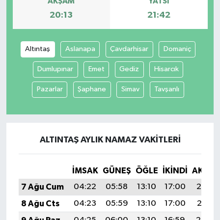
AKŞAM
YATSI
20:13
21:42
Tüm Makaleler
Tüm Haberler
Altıntaş
Aslanapa
Çavdarhisar
Domaniç
Dumlupınar
Emet
Gediz
Hisarcık
Videolu Haberler
Pazarlar
Şaphane
Simav
Tavşanlı
Son Dakika
Tüm Haberler
ALTINTAŞ AYLIK NAMAZ VAKITLERI
İMSAK
GÜNEŞ
ÖĞLE
İKINDI
AKŞA
7 Ağu Cum
04:22
05:58
13:10
17:00
20:13
8 Ağu Cts
04:23
05:59
13:10
17:00
20:11