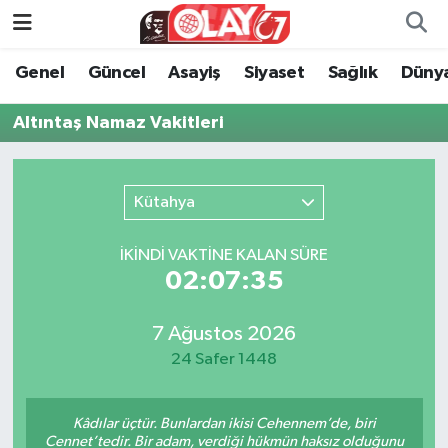
Genel
Güncel
Asayiş
Siyaset
Sağlık
Düny
KATEGORİSİZ
Genel
Zonguldak Nöbetçi Eczaneler
Altıntaş Namaz Vakitleri
ANA SAYFA
Güncel
Zonguldak Hava Durumu
Genel
Asayiş
Zonguldak Namaz Vakitleri
Kütahya
Güncel
Siyaset
Zonguldak Trafik Yoğunluk Haritası
İKINDI VAKTİNE KALAN SÜRE
02:07:35
Asayiş
Sağlık
Süper Lig Puan Durumu ve Fikstür
Siyaset
Dünya
Tüm Manşetler
7 Ağustos 2026
24 Safer 1448
Sağlık
Kültür Sanat
Son Dakika Haberleri
Kâdılar üçtür. Bunlardan ikisi Cehennem’de, biri
Kültür Sanat
Eğitim
Haber Arşivi
Cennet’tedir. Bir adam, verdiği hükmün haksız olduğunu