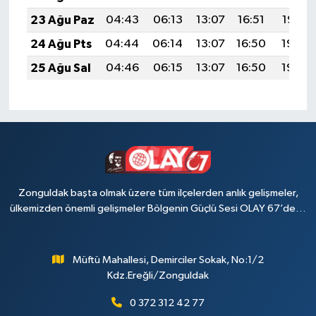
23 Ağu Paz
04:43
06:13
13:07
16:51
19:52
24 Ağu Pts
04:44
06:14
13:07
16:50
19:50
25 Ağu Sal
04:46
06:15
13:07
16:50
19:49
Zonguldak başta olmak üzere tüm ilçelerden anlık gelişmeler,
ülkemizden önemli gelişmeler Bölgenin Güçlü Sesi OLAY 67’de…
Müftü Mahallesi, Demirciler Sokak, No:1/2
Kdz.Ereğli/Zonguldak
0 372 312 42 77