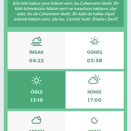
bile bile haksız yere hüküm verir, bu Cehennem’dedir. Bir
kâdı bilmeksizin hüküm verir ve insanların haklarını zâyi
Dünya
Spor
eder, bu da Cehennem’dedir. Bir kâdı da hakka riâyet
ederek hüküm verir, işte bu, Cennet’tedir. (Hadis-i Şerif)
Spor
Bilim veTeknoloji
İMSAK
GÜNEŞ
Eğitim
04:22
05:58
SEKTÖR
Magazin
ÖĞLE
İKINDI
haber ara
13:10
17:00
Günün Haberleri
Yazarlarımız