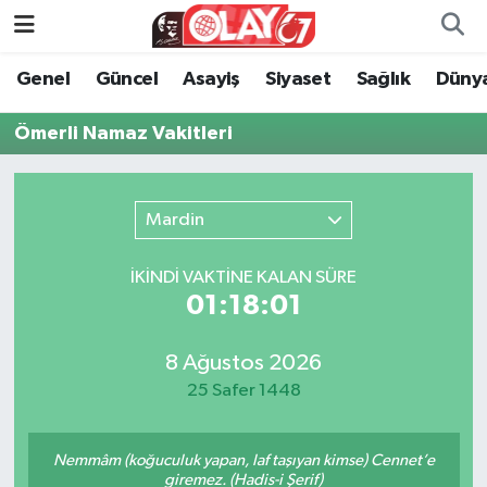
Genel
Güncel
Asayiş
Siyaset
Sağlık
Düny
KATEGORİSİZ
Genel
Zonguldak Nöbetçi Eczaneler
Ömerli Namaz Vakitleri
ANA SAYFA
Güncel
Zonguldak Hava Durumu
Genel
Asayiş
Zonguldak Namaz Vakitleri
Mardin
Güncel
Siyaset
Zonguldak Trafik Yoğunluk Haritası
İKINDI VAKTİNE KALAN SÜRE
01:18:01
Asayiş
Sağlık
Süper Lig Puan Durumu ve Fikstür
Siyaset
Dünya
Tüm Manşetler
8 Ağustos 2026
25 Safer 1448
Sağlık
Kültür Sanat
Son Dakika Haberleri
Nemmâm (koğuculuk yapan, laf taşıyan kimse) Cennet’e
Kültür Sanat
Eğitim
Haber Arşivi
giremez. (Hadis-i Şerif)