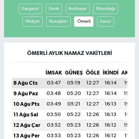
Dargeçit
Derik
Kızıltepe
Mazıdağı
Tüm Makaleler
Midyat
Nusaybin
Ömerli
Savur
Tüm Haberler
Videolu Haberler
ÖMERLI AYLIK NAMAZ VAKITLERI
Son Dakika
İMSAK
GÜNEŞ
ÖĞLE
İKINDI
AKŞA
Tüm Haberler
8 Ağu Cts
03:47
05:19
12:27
16:14
19:25
9 Ağu Paz
03:48
05:20
12:27
16:14
19:24
10 Ağu Pts
03:49
05:21
12:27
16:13
19:22
11 Ağu Sal
03:50
05:22
12:26
16:13
19:21
12 Ağu Çar
03:52
05:23
12:26
16:12
19:20
13 Ağu Per
03:53
05:23
12:26
16:12
19:19