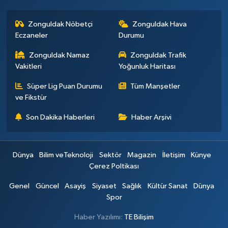
Zonguldak Nöbetçi
Zonguldak Hava
Eczaneler
Durumu
Zonguldak Namaz
Zonguldak Trafik
Vakitleri
Yoğunluk Haritası
Süper Lig Puan Durumu
Tüm Manşetler
ve Fikstür
Son Dakika Haberleri
Haber Arşivi
Dünya
Bilim veTeknoloji
Sektör
Magazin
İletişim
Künye
Çerez Poltikası
Genel
Güncel
Asayiş
Siyaset
Sağlık
Kültür Sanat
Dünya
Spor
Haber Yazılımı:
TE Bilişim