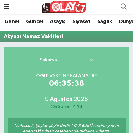
Genel
Güncel
Asayiş
Siyaset
Sağlık
Düny
KATEGORİSİZ
Genel
Zonguldak Nöbetçi Eczaneler
Akyazı Namaz Vakitleri
ANA SAYFA
Güncel
Zonguldak Hava Durumu
Genel
Asayiş
Zonguldak Namaz Vakitleri
Sakarya
Güncel
Siyaset
Zonguldak Trafik Yoğunluk Haritası
ÖĞLE VAKTİNE KALAN SÜRE
06:35:38
Asayiş
Sağlık
Süper Lig Puan Durumu ve Fikstür
Siyaset
Dünya
Tüm Manşetler
9 Ağustos 2026
26 Safer 1448
Sağlık
Kültür Sanat
Son Dakika Haberleri
Muhakkak, Şeytan şöyle dedi: "Yâ Rabbi! İzzetine yemin
Kültür Sanat
Eğitim
Haber Arşivi
ederim ki ruhları cesetlerinde oldukça kullarını