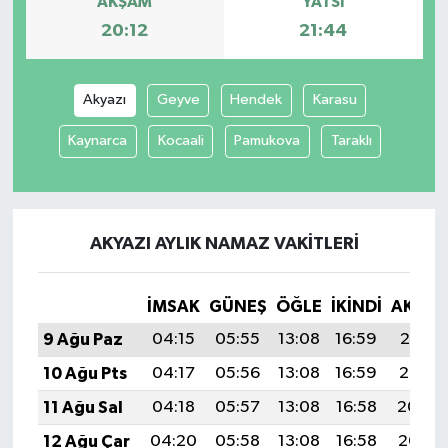
AKŞAM
YATSI
20:12
21:44
Tüm Makaleler
Tüm Haberler
Akyazı
Geyve
Hendek
Karasu
Kaynarca
Kocaali
Pamukova
Taraklı
Videolu Haberler
Son Dakika
AKYAZI AYLIK NAMAZ VAKITLERI
Tüm Haberler
İMSAK
GÜNEŞ
ÖĞLE
İKINDI
AKŞA
9 Ağu Paz
04:15
05:55
13:08
16:59
20:12
10 Ağu Pts
04:17
05:56
13:08
16:59
20:10
11 Ağu Sal
04:18
05:57
13:08
16:58
20:09
12 Ağu Çar
04:20
05:58
13:08
16:58
20:08