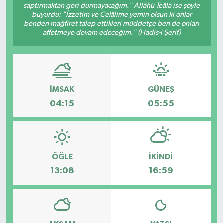
saptırmaktan geri durmayacağım." Allâhü Teâlâ ise şöyle
buyurdu: "İzzetim ve Celâlime yemin olsun ki onlar
Dünya
Spor
benden mağfiret talep ettikleri müddetçe ben de onları
affetmeye devam edeceğim." (Hadis-i Şerif)
Spor
Bilim veTeknoloji
İMSAK
GÜNEŞ
Eğitim
04:15
05:55
SEKTÖR
Magazin
ÖĞLE
İKINDI
haber ara
13:08
16:59
Günün Haberleri
Yazarlarımız