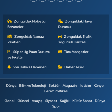
Zonguldak Nöbetçi
Zonguldak Hava
Eczaneler
Durumu
Zonguldak Namaz
Zonguldak Trafik
Vakitleri
Yoğunluk Haritası
Süper Lig Puan Durumu
Tüm Manşetler
ve Fikstür
Son Dakika Haberleri
Haber Arşivi
Dünya
Bilim veTeknoloji
Sektör
Magazin
İletişim
Künye
Çerez Poltikası
Genel
Güncel
Asayiş
Siyaset
Sağlık
Kültür Sanat
Dünya
Spor