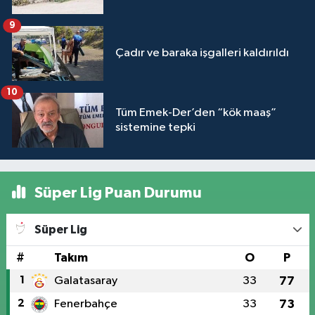
9
Çadır ve baraka işgalleri kaldırıldı
10
Tüm Emek-Der’den “kök maaş”
sistemine tepki
Süper Lig Puan Durumu
Süper Lig
#
Takım
O
P
1
Galatasaray
33
77
2
Fenerbahçe
33
73