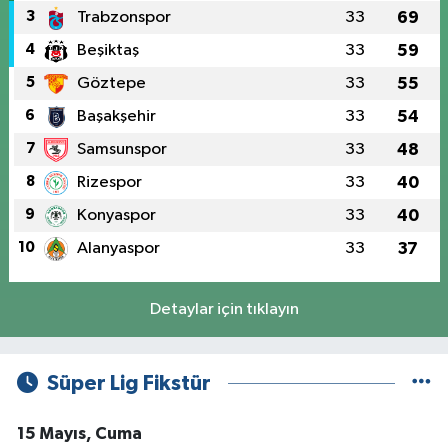
3
Trabzonspor
33
69
4
Beşiktaş
33
59
5
Göztepe
33
55
6
Başakşehir
33
54
7
Samsunspor
33
48
8
Rizespor
33
40
9
Konyaspor
33
40
10
Alanyaspor
33
37
Detaylar için tıklayın
Süper Lig Fikstür
15 Mayıs, Cuma