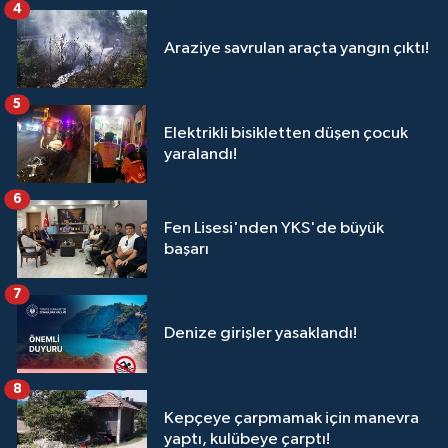
4
Araziye savrulan araçta yangın çıktı!
5
Elektrikli bisikletten düşen çocuk
yaralandı!
6
Fen Lisesi'nden YKS'de büyük
başarı
7
Denize girişler yasaklandı!
8
Kepçeye çarpmamak için manevra
yaptı, kulübeye çarptı!