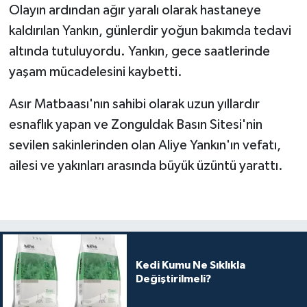
Olayın ardından ağır yaralı olarak hastaneye
kaldırılan Yankın, günlerdir yoğun bakımda tedavi
Tüm Makaleler
altında tutuluyordu. Yankın, gece saatlerinde
Tüm Haberler
yaşam mücadelesini kaybetti.
Videolu Haberler
Asır Matbaası'nın sahibi olarak uzun yıllardır
esnaflık yapan ve Zonguldak Basın Sitesi'nin
Son Dakika
sevilen sakinlerinden olan Aliye Yankın'ın vefatı,
ailesi ve yakınları arasında büyük üzüntü yarattı.
Tüm Haberler
Kedi Kumu Ne Sıklıkla
Değiştirilmeli?