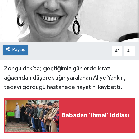
Dünya
Spor
Spor
Bilim veTeknoloji
Paylaş
-
+
A
A
Eğitim
Zonguldak'ta; geçtiğimiz günlerde kiraz
SEKTÖR
ağacından düşerek ağır yaralanan Aliye Yankın,
tedavi gördüğü hastanede hayatını kaybetti.
Magazin
haber ara
Babadan 'ihmal' iddiası
Günün Haberleri
Yazarlarımız