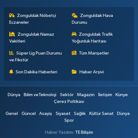
Zonguldak Nöbetçi
Zonguldak Hava
Eczaneler
Durumu
Zonguldak Namaz
Zonguldak Trafik
Vakitleri
Yoğunluk Haritası
Süper Lig Puan Durumu
Tüm Manşetler
ve Fikstür
Son Dakika Haberleri
Haber Arşivi
Dünya
Bilim veTeknoloji
Sektör
Magazin
İletişim
Künye
Çerez Poltikası
Genel
Güncel
Asayiş
Siyaset
Sağlık
Kültür Sanat
Dünya
Spor
Haber Yazılımı:
TE Bilişim