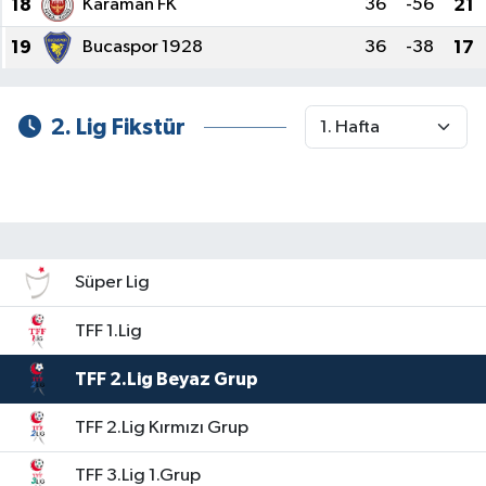
18
Karaman FK
36
-56
21
19
Bucaspor 1928
36
-38
17
Tüm Makaleler
Tüm Haberler
2. Lig Fikstür
Videolu Haberler
Son Dakika
Tüm Haberler
Süper Lig
TFF 1.Lig
TFF 2.Lig Beyaz Grup
TFF 2.Lig Kırmızı Grup
TFF 3.Lig 1.Grup