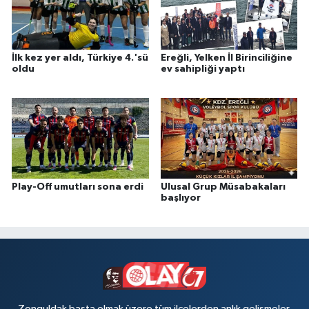
İlk kez yer aldı, Türkiye 4.'sü
Ereğli, Yelken İl Birinciliğine
oldu
ev sahipliği yaptı
Play-Off umutları sona erdi
Ulusal Grup Müsabakaları
başlıyor
Zonguldak başta olmak üzere tüm ilçelerden anlık gelişmeler,