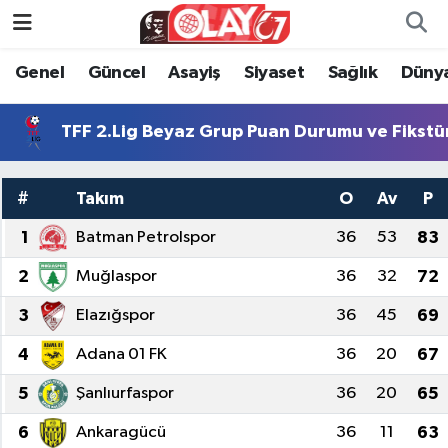
Genel
Güncel
Asayiş
Siyaset
Sağlık
Düny
KATEGORİSİZ
Genel
Zonguldak Nöbetçi Eczaneler
ANA SAYFA
Güncel
Zonguldak Hava Durumu
TFF 2.Lig Beyaz Grup Puan Durumu ve Fikstü
Genel
Asayiş
Zonguldak Namaz Vakitleri
#
Takım
O
Av
P
Güncel
Siyaset
Zonguldak Trafik Yoğunluk Haritası
1
Batman Petrolspor
36
53
83
2
Muğlaspor
36
32
72
Asayiş
Sağlık
Süper Lig Puan Durumu ve Fikstür
3
Elazığspor
36
45
69
Siyaset
Dünya
Tüm Manşetler
4
Adana 01 FK
36
20
67
Sağlık
Kültür Sanat
Son Dakika Haberleri
5
Şanlıurfaspor
36
20
65
Kültür Sanat
Eğitim
Haber Arşivi
6
Ankaragücü
36
11
63