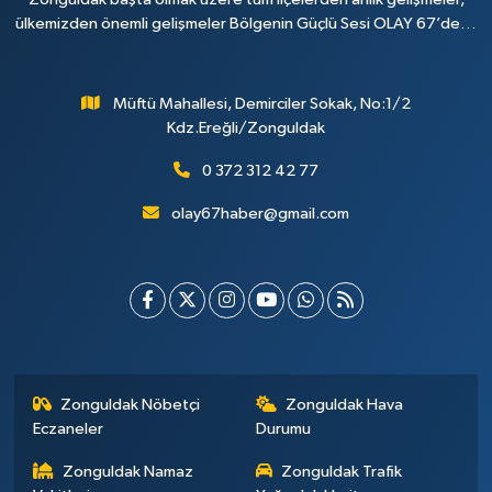
ülkemizden önemli gelişmeler Bölgenin Güçlü Sesi OLAY 67’de…
Müftü Mahallesi, Demirciler Sokak, No:1/2
Kdz.Ereğli/Zonguldak
0 372 312 42 77
olay67haber@gmail.com
Zonguldak Nöbetçi
Zonguldak Hava
Eczaneler
Durumu
Zonguldak Namaz
Zonguldak Trafik