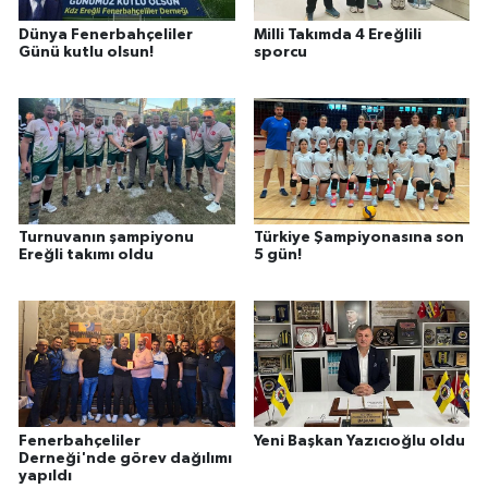
Dünya Fenerbahçeliler
Milli Takımda 4 Ereğlili
Günü kutlu olsun!
sporcu
Turnuvanın şampiyonu
Türkiye Şampiyonasına son
Ereğli takımı oldu
5 gün!
Fenerbahçeliler
Yeni Başkan Yazıcıoğlu oldu
Derneği'nde görev dağılımı
yapıldı