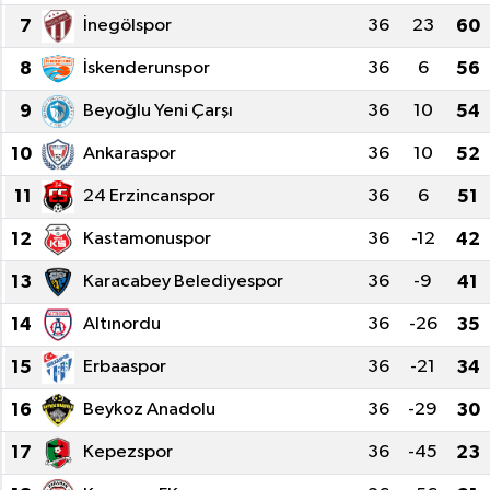
7
İnegölspor
36
23
60
Dünya
Spor
8
İskenderunspor
36
6
56
Spor
9
Beyoğlu Yeni Çarşı
36
10
54
Bilim veTeknoloji
10
Ankaraspor
36
10
52
11
24 Erzincanspor
36
6
51
Eğitim
12
Kastamonuspor
36
-12
42
SEKTÖR
13
Karacabey Belediyespor
36
-9
41
Magazin
14
Altınordu
36
-26
35
15
Erbaaspor
36
-21
34
haber ara
16
Beykoz Anadolu
36
-29
30
Günün Haberleri
17
Kepezspor
36
-45
23
Yazarlarımız