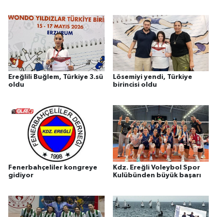
Ereğlili Buğlem, Türkiye 3.sü
Lösemiyi yendi, Türkiye
oldu
birincisi oldu
Fenerbahçeliler kongreye
Kdz. Ereğli Voleybol Spor
gidiyor
Kulübünden büyük başarı