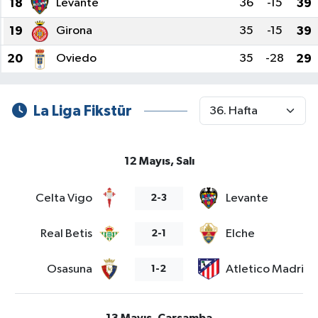
18
Levante
36
-15
39
19
Girona
35
-15
39
Tüm Makaleler
20
Oviedo
35
-28
29
Tüm Haberler
Videolu Haberler
La Liga Fikstür
Son Dakika
12 Mayıs, Salı
Tüm Haberler
Celta Vigo
Levante
2-3
Real Betis
Elche
2-1
Osasuna
Atletico Madrid
1-2