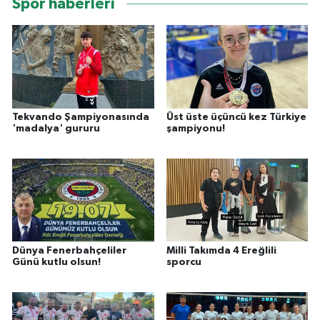
Spor haberleri
Tekvando Şampiyonasında
Üst üste üçüncü kez Türkiye
'madalya' gururu
şampiyonu!
Dünya Fenerbahçeliler
Milli Takımda 4 Ereğlili
Günü kutlu olsun!
sporcu