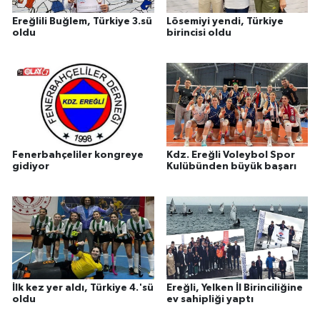
Ereğlili Buğlem, Türkiye 3.sü
Lösemiyi yendi, Türkiye
oldu
birincisi oldu
Fenerbahçeliler kongreye
Kdz. Ereğli Voleybol Spor
gidiyor
Kulübünden büyük başarı
İlk kez yer aldı, Türkiye 4.'sü
Ereğli, Yelken İl Birinciliğine
oldu
ev sahipliği yaptı