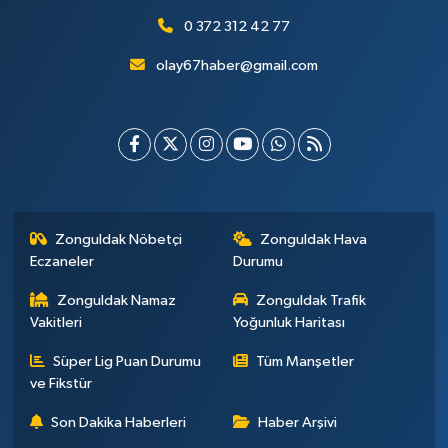
0 372 312 42 77
olay67haber@gmail.com
Zonguldak Nöbetçi
Zonguldak Hava
Eczaneler
Durumu
Zonguldak Namaz
Zonguldak Trafik
Vakitleri
Yoğunluk Haritası
Süper Lig Puan Durumu
Tüm Manşetler
ve Fikstür
Son Dakika Haberleri
Haber Arşivi