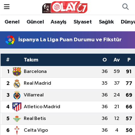
Genel
Güncel
Asayiş
Siyaset
Sağlık
Düny
KATEGORİSİZ
Genel
Zonguldak Nöbetçi Eczaneler
ANA SAYFA
Güncel
Zonguldak Hava Durumu
İspanya La Liga Puan Durumu ve Fikstür
Genel
Asayiş
Zonguldak Namaz Vakitleri
#
Takım
O
Av
P
Güncel
Siyaset
Zonguldak Trafik Yoğunluk Haritası
1
Barcelona
36
59
91
2
Real Madrid
35
37
77
Asayiş
Sağlık
Süper Lig Puan Durumu ve Fikstür
3
Villarreal
36
24
69
Siyaset
Dünya
Tüm Manşetler
4
Atletico Madrid
36
21
66
Sağlık
Kültür Sanat
Son Dakika Haberleri
5
Real Betis
36
12
57
Kültür Sanat
Eğitim
Haber Arşivi
6
Celta Vigo
36
4
50