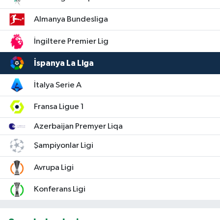
Almanya Bundesliga
İngiltere Premier Lig
İspanya La Liga
İtalya Serie A
Fransa Ligue 1
Azerbaijan Premyer Liqa
Şampiyonlar Ligi
Avrupa Ligi
Konferans Ligi