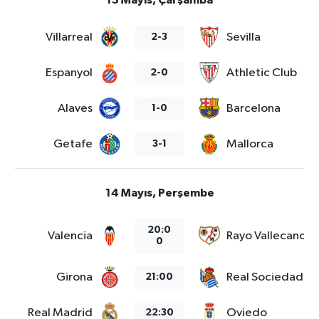
13 Mayıs, Çarşamba
Villarreal
Sevilla
2-3
Espanyol
Athletic Club
2-0
Alaves
Barcelona
1-0
Getafe
Mallorca
3-1
14 Mayıs, Perşembe
20:0
Valencia
Rayo Vallecano
0
Girona
Real Sociedad
21:00
Real Madrid
Oviedo
22:30