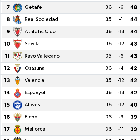
7
Getafe
36
-6
48
Dünya
Spor
8
Real Sociedad
35
-1
44
Spor
9
Athletic Club
36
-13
44
Bilim veTeknoloji
10
Sevilla
36
-12
43
11
Rayo Vallecano
35
-6
43
Eğitim
12
Osasuna
36
-4
42
SEKTÖR
13
Valencia
35
-12
42
Magazin
14
Espanyol
36
-13
42
15
Alaves
36
-12
40
haber ara
16
Elche
36
-9
39
Günün Haberleri
17
Mallorca
36
-11
39
Yazarlarımız