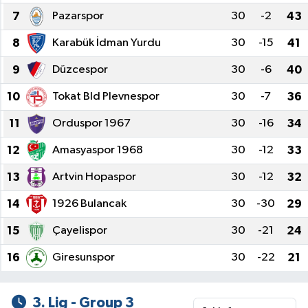
7
Pazarspor
30
-2
43
Dünya
Spor
8
Karabük İdman Yurdu
30
-15
41
Spor
9
Düzcespor
30
-6
40
Bilim veTeknoloji
10
Tokat Bld Plevnespor
30
-7
36
11
Orduspor 1967
30
-16
34
Eğitim
12
Amasyaspor 1968
30
-12
33
SEKTÖR
13
Artvin Hopaspor
30
-12
32
Magazin
14
1926 Bulancak
30
-30
29
15
Çayelispor
30
-21
24
haber ara
16
Giresunspor
30
-22
21
Günün Haberleri
3. Lig - Group 3
Yazarlarımız