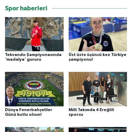
Spor haberleri
Tekvando Şampiyonasında
Üst üste üçüncü kez Türkiye
'madalya' gururu
şampiyonu!
Dünya Fenerbahçeliler
Milli Takımda 4 Ereğlili
Günü kutlu olsun!
sporcu