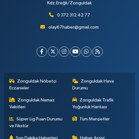
Kdz.Ereğli/Zonguldak
0 372 312 42 77
olay67haber@gmail.com
Zonguldak Nöbetçi
Zonguldak Hava
Eczaneler
Durumu
Zonguldak Namaz
Zonguldak Trafik
Vakitleri
Yoğunluk Haritası
Süper Lig Puan Durumu
Tüm Manşetler
ve Fikstür
Son Dakika Haberleri
Haber Arşivi