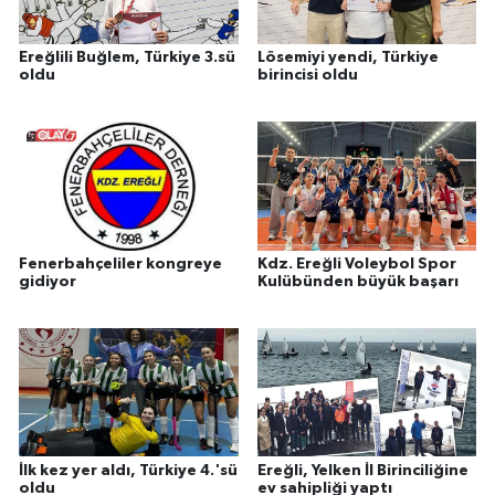
Ereğlili Buğlem, Türkiye 3.sü
Lösemiyi yendi, Türkiye
oldu
birincisi oldu
Fenerbahçeliler kongreye
Kdz. Ereğli Voleybol Spor
gidiyor
Kulübünden büyük başarı
İlk kez yer aldı, Türkiye 4.'sü
Ereğli, Yelken İl Birinciliğine
oldu
ev sahipliği yaptı