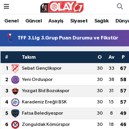
Genel
Güncel
Asayiş
Siyaset
Sağlık
Düny
KATEGORİSİZ
Genel
Zonguldak Nöbetçi Eczaneler
ANA SAYFA
Güncel
Zonguldak Hava Durumu
TFF 3.Lig 3.Grup Puan Durumu ve Fikstür
Genel
Asayiş
Zonguldak Namaz Vakitleri
#
Takım
O
Av
P
Güncel
Siyaset
Zonguldak Trafik Yoğunluk Haritası
1
Sebat Gençlikspor
30
33
67
2
Yeni Orduspor
30
38
58
Asayiş
Sağlık
Süper Lig Puan Durumu ve Fikstür
3
Yozgat Bld Bozokspor
30
31
57
Siyaset
Dünya
Tüm Manşetler
4
Karadeniz Ereğli BSK
30
15
57
Sağlık
Kültür Sanat
Son Dakika Haberleri
5
Fatsa Belediyespor
30
8
49
Kültür Sanat
Eğitim
Haber Arşivi
6
Zonguldak Kömürspor
30
18
46