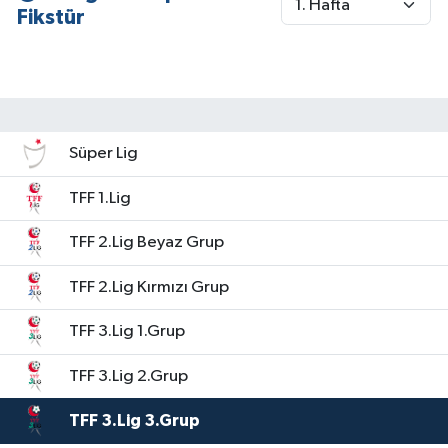
Fikstür
Tüm Makaleler
Tüm Haberler
Videolu Haberler
Süper Lig
TFF 1.Lig
Son Dakika
TFF 2.Lig Beyaz Grup
Tüm Haberler
TFF 2.Lig Kırmızı Grup
TFF 3.Lig 1.Grup
TFF 3.Lig 2.Grup
TFF 3.Lig 3.Grup