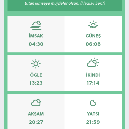
tutan kimseye müjdeler olsun. (Hadis-i Şerif)
Dünya
Spor
Spor
İMSAK
GÜNEŞ
Bilim veTeknoloji
04:30
06:08
Eğitim
SEKTÖR
ÖĞLE
İKINDI
13:23
17:14
Magazin
haber ara
Günün Haberleri
AKŞAM
YATSI
20:27
21:59
Yazarlarımız