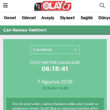
Genel
Güncel
Asayiş
Siyaset
Sağlık
Düny
KATEGORİSİZ
Genel
Zonguldak Nöbetçi Eczaneler
Çan Namaz Vakitleri
ANA SAYFA
Güncel
Zonguldak Hava Durumu
Genel
Asayiş
Zonguldak Namaz Vakitleri
Çanakkale
Güncel
Siyaset
Zonguldak Trafik Yoğunluk Haritası
ÖĞLE VAKTİNE KALAN SÜRE
06:18:41
Asayiş
Sağlık
Süper Lig Puan Durumu ve Fikstür
Siyaset
Dünya
Tüm Manşetler
7 Ağustos 2026
24 Safer 1448
Sağlık
Kültür Sanat
Son Dakika Haberleri
İlmi ile amel eden, malının fazlasını infâk eden (zekât ve
Kültür Sanat
Eğitim
Haber Arşivi
sadakasını veren), fuzûlî (boş ve lüzumsuz) sözden dilini