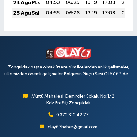
24 Ağu Pts
04:53
06:25
13:19
17:03
20:04
25 Ağu Sal
04:55
06:26
13:19
17:03
20:03
Zonguldak başta olmak üzere tüm ilçelerden anlık gelişmeler,
ülkemizden önemli gelişmeler Bölgenin Güçlü Sesi OLAY 67’de…
Müftü Mahallesi, Demirciler Sokak, No:1/2
Kdz.Ereğli/Zonguldak
0 372 312 42 77
olay67haber@gmail.com