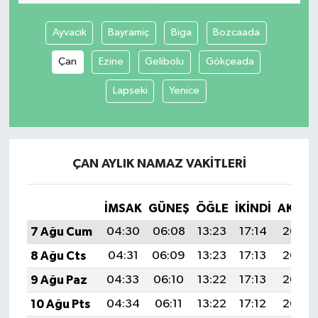
Tüm Makaleler
Ayvacık
Bayramiç
Biga
Bozcaada
Çan
Ezine
Gelibolu
Gökçeada
Tüm Haberler
Lapseki
Yenice
Videolu Haberler
Son Dakika
ÇAN AYLIK NAMAZ VAKITLERI
Tüm Haberler
İMSAK
GÜNEŞ
ÖĞLE
İKINDI
AKŞA
7 Ağu Cum
04:30
06:08
13:23
17:14
20:27
8 Ağu Cts
04:31
06:09
13:23
17:13
20:26
9 Ağu Paz
04:33
06:10
13:22
17:13
20:24
10 Ağu Pts
04:34
06:11
13:22
17:12
20:23