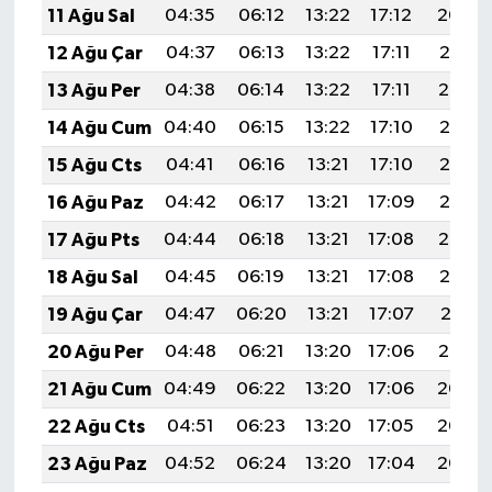
11 Ağu Sal
04:35
06:12
13:22
17:12
20:22
12 Ağu Çar
04:37
06:13
13:22
17:11
20:21
13 Ağu Per
04:38
06:14
13:22
17:11
20:19
14 Ağu Cum
04:40
06:15
13:22
17:10
20:18
15 Ağu Cts
04:41
06:16
13:21
17:10
20:17
16 Ağu Paz
04:42
06:17
13:21
17:09
20:15
17 Ağu Pts
04:44
06:18
13:21
17:08
20:14
18 Ağu Sal
04:45
06:19
13:21
17:08
20:13
19 Ağu Çar
04:47
06:20
13:21
17:07
20:11
20 Ağu Per
04:48
06:21
13:20
17:06
20:10
21 Ağu Cum
04:49
06:22
13:20
17:06
20:08
22 Ağu Cts
04:51
06:23
13:20
17:05
20:07
23 Ağu Paz
04:52
06:24
13:20
17:04
20:05