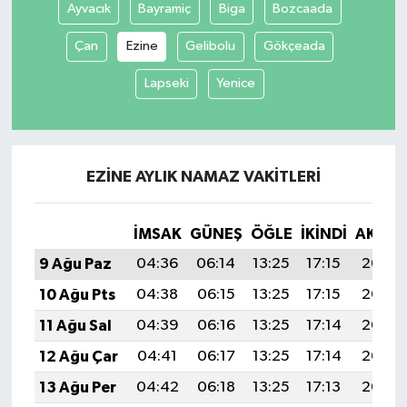
Ayvacık
Bayramiç
Biga
Bozcaada
Tüm Makaleler
Çan
Ezine
Gelibolu
Gökçeada
Lapseki
Yenice
Tüm Haberler
Videolu Haberler
EZINE AYLIK NAMAZ VAKITLERI
Son Dakika
Tüm Haberler
İMSAK
GÜNEŞ
ÖĞLE
İKINDI
AKŞA
9 Ağu Paz
04:36
06:14
13:25
17:15
20:27
10 Ağu Pts
04:38
06:15
13:25
17:15
20:26
11 Ağu Sal
04:39
06:16
13:25
17:14
20:24
12 Ağu Çar
04:41
06:17
13:25
17:14
20:23
13 Ağu Per
04:42
06:18
13:25
17:13
20:22