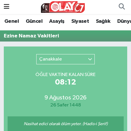
Genel
Güncel
Asayiş
Siyaset
Sağlık
Düny
KATEGORİSİZ
Genel
Zonguldak Nöbetçi Eczaneler
Ezine Namaz Vakitleri
ANA SAYFA
Güncel
Zonguldak Hava Durumu
Genel
Asayiş
Zonguldak Namaz Vakitleri
Çanakkale
Güncel
Siyaset
Zonguldak Trafik Yoğunluk Haritası
ÖĞLE VAKTİNE KALAN SÜRE
08:12
Asayiş
Sağlık
Süper Lig Puan Durumu ve Fikstür
Siyaset
Dünya
Tüm Manşetler
9 Ağustos 2026
26 Safer 1448
Sağlık
Kültür Sanat
Son Dakika Haberleri
Nasihat edici olarak ölüm yeter. (Hadis-i Şerif)
Kültür Sanat
Eğitim
Haber Arşivi