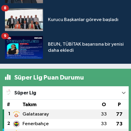
8
Kurucu Başkanlar göreve başladı
9
BEUN, TÜBİTAK başarısına bir yenisi
daha ekledi
Süper Lig Puan Durumu
Süper Lig
#
Takım
O
P
1
Galatasaray
33
77
2
Fenerbahçe
33
73