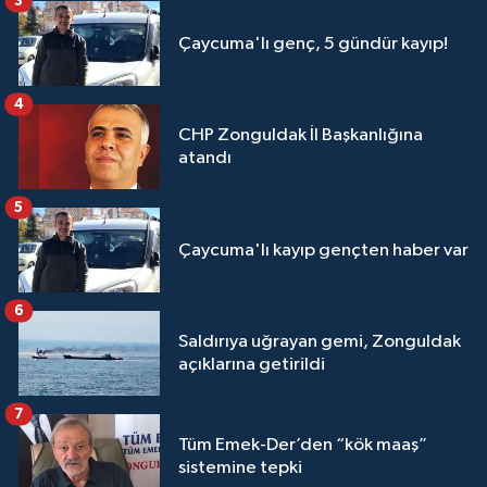
3
Çaycuma'lı genç, 5 gündür kayıp!
4
CHP Zonguldak İl Başkanlığına
atandı
5
Çaycuma'lı kayıp gençten haber var
6
Saldırıya uğrayan gemi, Zonguldak
açıklarına getirildi
7
Tüm Emek-Der’den “kök maaş”
sistemine tepki