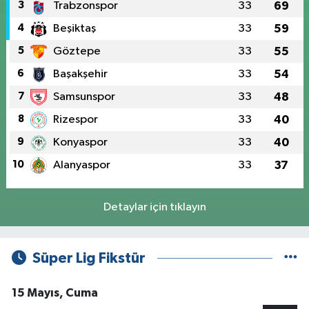
3
Trabzonspor
33
69
4
Beşiktaş
33
59
5
Göztepe
33
55
6
Başakşehir
33
54
7
Samsunspor
33
48
8
Rizespor
33
40
9
Konyaspor
33
40
10
Alanyaspor
33
37
Detaylar için tıklayın
Süper Lig Fikstür
15 Mayıs, Cuma