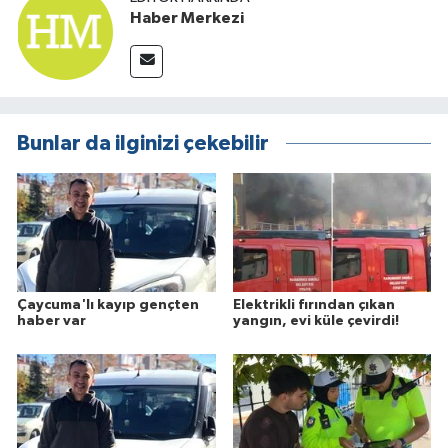
Haber Merkezi
Bunlar da ilginizi çekebilir
Çaycuma'lı kayıp gençten
Elektrikli fırından çıkan
haber var
yangın, evi küle çevirdi!