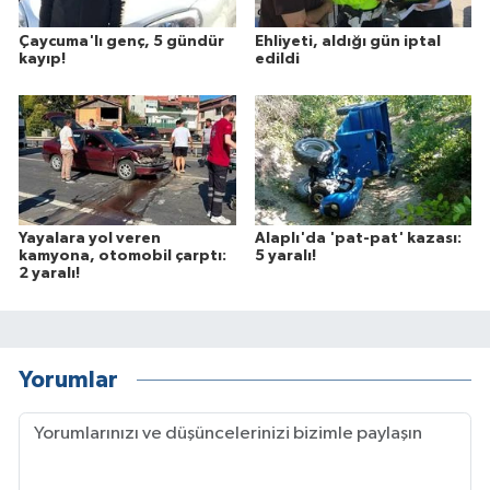
Çaycuma'lı genç, 5 gündür
Ehliyeti, aldığı gün iptal
kayıp!
edildi
Yayalara yol veren
Alaplı'da 'pat-pat' kazası:
kamyona, otomobil çarptı:
5 yaralı!
2 yaralı!
Yorumlar