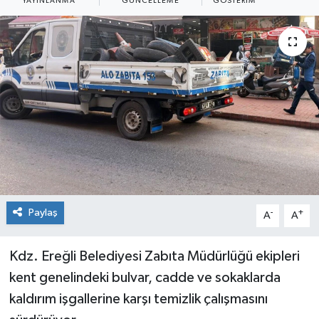
YAYINLANMA
GÜNCELLEME
GÖSTERIM
Dünya
Spor
Spor
Bilim veTeknoloji
Eğitim
SEKTÖR
Magazin
Paylaş
-
+
A
A
haber ara
Kdz. Ereğli Belediyesi Zabıta Müdürlüğü ekipleri
kent genelindeki bulvar, cadde ve sokaklarda
Günün Haberleri
kaldırım işgallerine karşı temizlik çalışmasını
Yazarlarımız