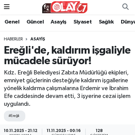
Genel
Güncel
Asayiş
Siyaset
Sağlık
Düny
KATEGORİSİZ
Genel
Zonguldak Nöbetçi Eczaneler
ANA SAYFA
Güncel
Zonguldak Hava Durumu
HABERLER
ASAYIŞ
Ereğli'de, kaldırım işgaliyle
Genel
Asayiş
Zonguldak Namaz Vakitleri
mücadele sürüyor!
Güncel
Siyaset
Zonguldak Trafik Yoğunluk Haritası
Kdz. Ereğli Belediyesi Zabıta Müdürlüğü ekipleri,
emniyet güçlerinin desteğiyle kaldırım işgallerine
Asayiş
Sağlık
Süper Lig Puan Durumu ve Fikstür
yönelik kaldırma çalışmalarına Erdemir ve İbrahim
Efe caddesinde devam etti, 3 işyerine cezai işlem
Siyaset
Dünya
Tüm Manşetler
uygulandı.
Sağlık
Kültür Sanat
Son Dakika Haberleri
#Ereğli
Kültür Sanat
Eğitim
Haber Arşivi
10.11.2025 - 21:12
11.11.2025 - 00:16
128