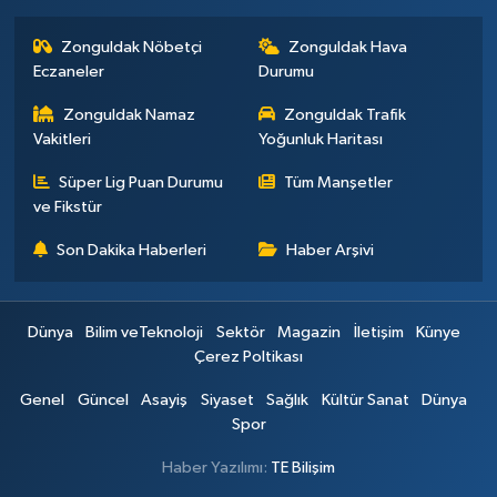
Zonguldak Nöbetçi
Zonguldak Hava
Eczaneler
Durumu
Zonguldak Namaz
Zonguldak Trafik
Vakitleri
Yoğunluk Haritası
Süper Lig Puan Durumu
Tüm Manşetler
ve Fikstür
Son Dakika Haberleri
Haber Arşivi
Dünya
Bilim veTeknoloji
Sektör
Magazin
İletişim
Künye
Çerez Poltikası
Genel
Güncel
Asayiş
Siyaset
Sağlık
Kültür Sanat
Dünya
Spor
Haber Yazılımı:
TE Bilişim