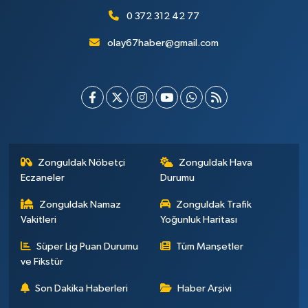
0 372 312 42 77
olay67haber@gmail.com
Zonguldak Nöbetçi
Zonguldak Hava
Eczaneler
Durumu
Zonguldak Namaz
Zonguldak Trafik
Vakitleri
Yoğunluk Haritası
Süper Lig Puan Durumu
Tüm Manşetler
ve Fikstür
Son Dakika Haberleri
Haber Arşivi