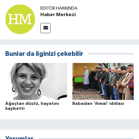
EDITÖR HAKKINDA
Haber Merkezi
Bunlar da ilginizi çekebilir
Ağaçtan düştü, hayatını
Babadan 'ihmal' iddiası
kaybetti
Yorumlar