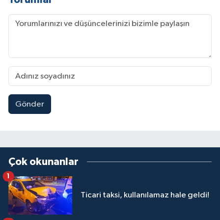
Gönder
Çok okunanlar
1
Ticari taksi, kullanılamaz hale geldi!