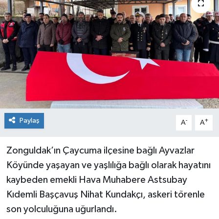
Dünya
Spor
Spor
Bilim veTeknoloji
Eğitim
SEKTÖR
Paylaş
-
+
A
A
Magazin
Zonguldak’ın Çaycuma ilçesine bağlı Ayvazlar
Köyünde yaşayan ve yaşlılığa bağlı olarak hayatını
haber ara
kaybeden emekli Hava Muhabere Astsubay
Günün Haberleri
Kıdemli Başçavuş Nihat Kundakçı, askeri törenle
son yolculuğuna uğurlandı.
Yazarlarımız