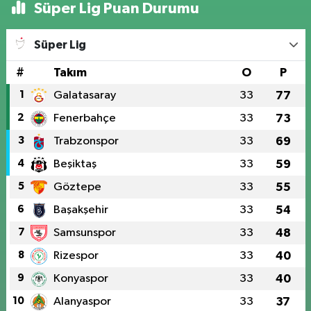
Süper Lig Puan Durumu
Süper Lig
#
Takım
O
P
1
Galatasaray
33
77
2
Fenerbahçe
33
73
3
Trabzonspor
33
69
4
Beşiktaş
33
59
5
Göztepe
33
55
6
Başakşehir
33
54
7
Samsunspor
33
48
8
Rizespor
33
40
9
Konyaspor
33
40
10
Alanyaspor
33
37