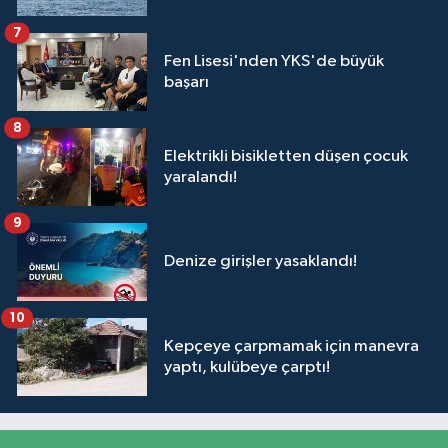
7
Fen Lisesi'nden YKS'de büyük
başarı
8
Elektrikli bisikletten düşen çocuk
yaralandı!
9
Denize girişler yasaklandı!
10
Kepçeye çarpmamak için manevra
yaptı, kulübeye çarptı!