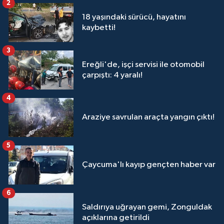
2
18 yaşındaki sürücü, hayatını
kaybetti!
3
Ereğli'de, işçi servisi ile otomobil
çarpıştı: 4 yaralı!
4
Araziye savrulan araçta yangın çıktı!
5
Çaycuma'lı kayıp gençten haber var
6
Saldırıya uğrayan gemi, Zonguldak
açıklarına getirildi