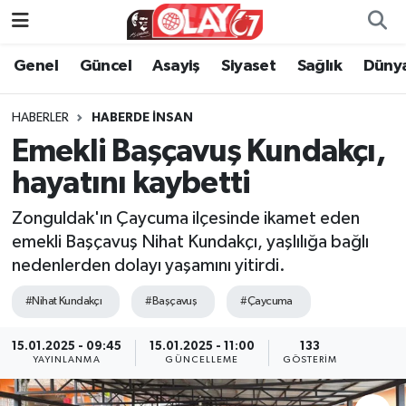
Genel
Güncel
Asayiş
Siyaset
Sağlık
Düny
KATEGORİSİZ
Genel
Zonguldak Nöbetçi Eczaneler
ANA SAYFA
Güncel
Zonguldak Hava Durumu
HABERLER
HABERDE INSAN
Emekli Başçavuş Kundakçı,
Genel
Asayiş
Zonguldak Namaz Vakitleri
hayatını kaybetti
Güncel
Siyaset
Zonguldak Trafik Yoğunluk Haritası
Zonguldak'ın Çaycuma ilçesinde ikamet eden
emekli Başçavuş Nihat Kundakçı, yaşlılığa bağlı
Asayiş
Sağlık
Süper Lig Puan Durumu ve Fikstür
nedenlerden dolayı yaşamını yitirdi.
Siyaset
Dünya
Tüm Manşetler
#Nihat Kundakçı
#Başçavuş
#Çaycuma
Sağlık
Kültür Sanat
Son Dakika Haberleri
15.01.2025 - 09:45
15.01.2025 - 11:00
133
YAYINLANMA
GÜNCELLEME
GÖSTERIM
Kültür Sanat
Eğitim
Haber Arşivi