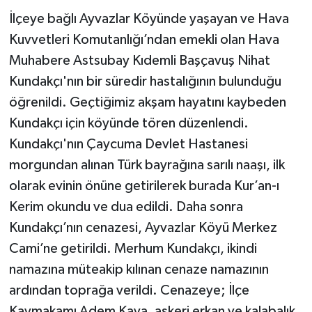
İlçeye bağlı Ayvazlar Köyünde yaşayan ve Hava
Tüm Makaleler
Kuvvetleri Komutanlığı’ndan emekli olan Hava
Muhabere Astsubay Kıdemli Başçavuş Nihat
Tüm Haberler
Kundakçı'nın bir süredir hastalığının bulunduğu
öğrenildi. Geçtiğimiz akşam hayatını kaybeden
Videolu Haberler
Kundakçı için köyünde tören düzenlendi.
Son Dakika
Kundakçı'nın Çaycuma Devlet Hastanesi
morgundan alınan Türk bayrağına sarılı naaşı, ilk
Tüm Haberler
olarak evinin önüne getirilerek burada Kur’an-ı
Kerim okundu ve dua edildi. Daha sonra
Kundakçı’nın cenazesi, Ayvazlar Köyü Merkez
Cami’ne getirildi. Merhum Kundakçı, ikindi
namazına müteakip kılınan cenaze namazının
ardından toprağa verildi. Cenazeye; İlçe
Kaymakamı Adem Kaya, askeri erkan ve kalabalık