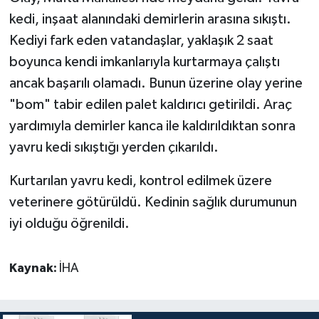
kedi, inşaat alanındaki demirlerin arasına sıkıştı.
Tüm Makaleler
Kediyi fark eden vatandaşlar, yaklaşık 2 saat
boyunca kendi imkanlarıyla kurtarmaya çalıştı
Tüm Haberler
ancak başarılı olamadı. Bunun üzerine olay yerine
"bom" tabir edilen palet kaldırıcı getirildi. Araç
Videolu Haberler
yardımıyla demirler kanca ile kaldırıldıktan sonra
Son Dakika
yavru kedi sıkıştığı yerden çıkarıldı.
Tüm Haberler
Kurtarılan yavru kedi, kontrol edilmek üzere
veterinere götürüldü. Kedinin sağlık durumunun
iyi olduğu öğrenildi.
Kaynak:
İHA