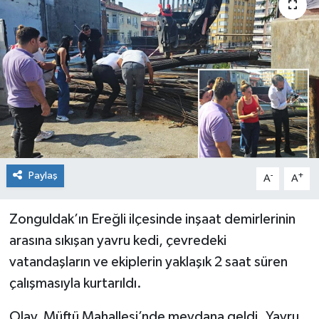
Dünya
Spor
Spor
Bilim veTeknoloji
Eğitim
SEKTÖR
Paylaş
-
+
A
A
Magazin
Zonguldak’ın Ereğli ilçesinde inşaat demirlerinin
arasına sıkışan yavru kedi, çevredeki
haber ara
vatandaşların ve ekiplerin yaklaşık 2 saat süren
Günün Haberleri
çalışmasıyla kurtarıldı.
Olay, Müftü Mahallesi’nde meydana geldi. Yavru
Yazarlarımız