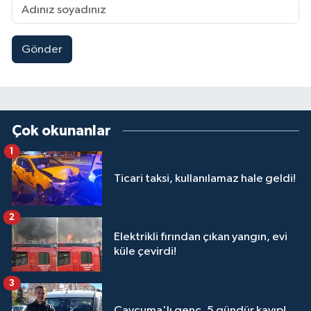
Gönder
Çok okunanlar
1
Ticari taksi, kullanılamaz hale geldi!
2
Elektrikli fırından çıkan yangın, evi
küle çevirdi!
3
Çaycuma'lı genç, 5 gündür kayıp!