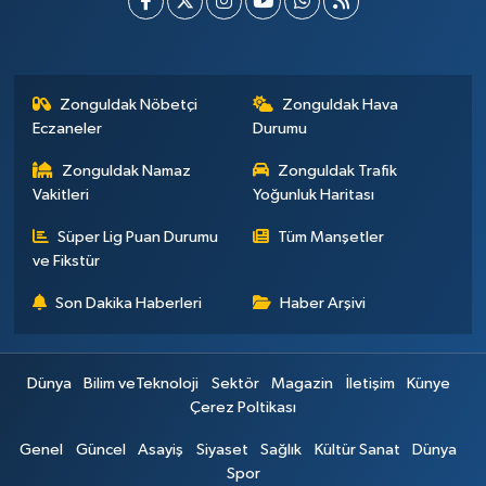
Zonguldak Nöbetçi
Zonguldak Hava
Eczaneler
Durumu
Zonguldak Namaz
Zonguldak Trafik
Vakitleri
Yoğunluk Haritası
Süper Lig Puan Durumu
Tüm Manşetler
ve Fikstür
Son Dakika Haberleri
Haber Arşivi
Dünya
Bilim veTeknoloji
Sektör
Magazin
İletişim
Künye
Çerez Poltikası
Genel
Güncel
Asayiş
Siyaset
Sağlık
Kültür Sanat
Dünya
Spor