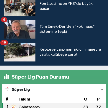
Fen Lisesi'nden YKS'de büyük
başarı
9
Tüm Emek-Der’den “kök maaş”
sistemine tepki
10
Kepçeye çarpmamak için manevra
yaptı, kulübeye çarptı!
Süper Lig Puan Durumu
Süper Lig
#
Takım
O
P
1
Galatasaray
33
77