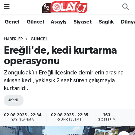
Genel
Güncel
Asayiş
Siyaset
Sağlık
Düny
KATEGORİSİZ
Genel
Zonguldak Nöbetçi Eczaneler
ANA SAYFA
Güncel
Zonguldak Hava Durumu
HABERLER
GÜNCEL
Ereğli'de, kedi kurtarma
Genel
Asayiş
Zonguldak Namaz Vakitleri
operasyonu
Güncel
Siyaset
Zonguldak Trafik Yoğunluk Haritası
Zonguldak’ın Ereğli ilçesinde demirlerin arasına
sıkışan kedi, yaklaşık 2 saat süren çalışmayla
Asayiş
Sağlık
Süper Lig Puan Durumu ve Fikstür
kurtarıldı.
Siyaset
Dünya
Tüm Manşetler
#Kedi
Sağlık
Kültür Sanat
Son Dakika Haberleri
02.08.2025 - 22:34
02.08.2025 - 22:35
163
YAYINLANMA
GÜNCELLEME
GÖSTERIM
Kültür Sanat
Eğitim
Haber Arşivi