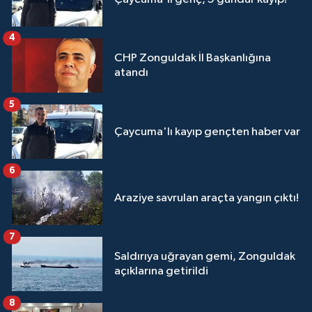
4
CHP Zonguldak İl Başkanlığına
atandı
5
Çaycuma'lı kayıp gençten haber var
6
Araziye savrulan araçta yangın çıktı!
7
Saldırıya uğrayan gemi, Zonguldak
açıklarına getirildi
8