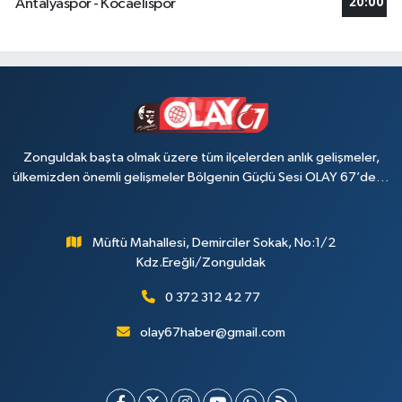
Antalyaspor - Kocaelispor
20:00
Zonguldak başta olmak üzere tüm ilçelerden anlık gelişmeler,
ülkemizden önemli gelişmeler Bölgenin Güçlü Sesi OLAY 67’de…
Müftü Mahallesi, Demirciler Sokak, No:1/2
Kdz.Ereğli/Zonguldak
0 372 312 42 77
olay67haber@gmail.com