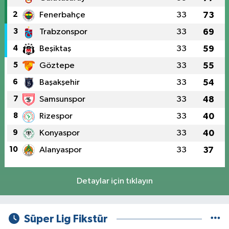
2
Fenerbahçe
33
73
3
Trabzonspor
33
69
4
Beşiktaş
33
59
5
Göztepe
33
55
6
Başakşehir
33
54
7
Samsunspor
33
48
8
Rizespor
33
40
9
Konyaspor
33
40
10
Alanyaspor
33
37
Detaylar için tıklayın
Süper Lig Fikstür