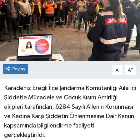
Dünya
Spor
Spor
Bilim veTeknoloji
Eğitim
Paylaş
-
+
A
A
SEKTÖR
Karadeniz Ereğli İlçe Jandarma Komutanlığı Aile İçi
Magazin
Şiddetle Mücadele ve Çocuk Kısım Amirliği
ekipleri tarafından, 6284 Sayılı Ailenin Korunması
haber ara
ve Kadına Karşı Şiddetin Önlenmesine Dair Kanun
Günün Haberleri
kapsamında bilgilendirme faaliyeti
gerçekleştirildi.
Yazarlarımız