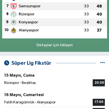
7
Samsunspor
33
48
8
Rizespor
33
40
9
Konyaspor
33
40
10
Alanyaspor
33
37
Detaylar için tıklayın
Süper Lig Fikstür
15 Mayıs, Cuma
Rizespor - Beşiktaş
20:00
16 Mayıs, Cumartesi
Fatih Karagümrük - Alanyaspor
17:00