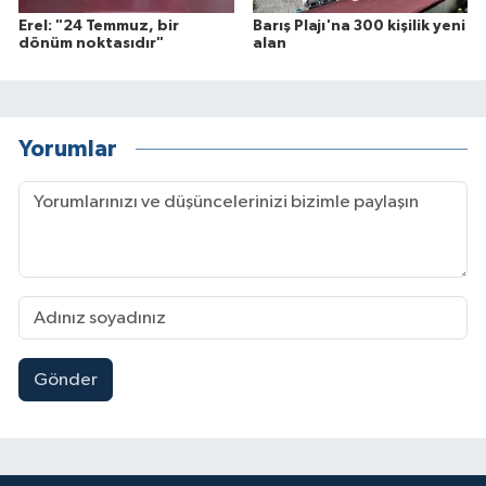
Erel: "24 Temmuz, bir
Barış Plajı'na 300 kişilik yeni
dönüm noktasıdır"
alan
Yorumlar
Gönder