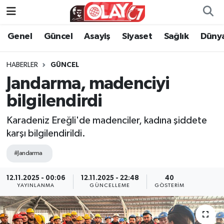
Genel
Güncel
Asayiş
Siyaset
Sağlık
Düny
KATEGORİSİZ
Genel
Zonguldak Nöbetçi Eczaneler
ANA SAYFA
Güncel
Zonguldak Hava Durumu
HABERLER
GÜNCEL
Jandarma, madenciyi
Genel
Asayiş
Zonguldak Namaz Vakitleri
bilgilendirdi
Güncel
Siyaset
Zonguldak Trafik Yoğunluk Haritası
Karadeniz Ereğli'de madenciler, kadına şiddete
karşı bilgilendirildi.
Asayiş
Sağlık
Süper Lig Puan Durumu ve Fikstür
#Jandarma
Siyaset
Dünya
Tüm Manşetler
12.11.2025 - 00:06
12.11.2025 - 22:48
40
YAYINLANMA
GÜNCELLEME
GÖSTERIM
Sağlık
Kültür Sanat
Son Dakika Haberleri
Kültür Sanat
Eğitim
Haber Arşivi