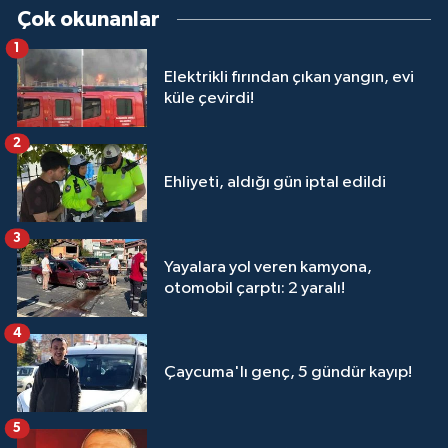
Çok okunanlar
1
Elektrikli fırından çıkan yangın, evi
küle çevirdi!
2
Ehliyeti, aldığı gün iptal edildi
3
Yayalara yol veren kamyona,
otomobil çarptı: 2 yaralı!
4
Çaycuma'lı genç, 5 gündür kayıp!
5