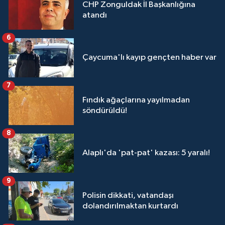
CHP Zonguldak İl Başkanlığına
atandı
6
Çaycuma'lı kayıp gençten haber var
7
Fındık ağaçlarına yayılmadan
söndürüldü!
8
Alaplı'da 'pat-pat' kazası: 5 yaralı!
9
Polisin dikkati, vatandaşı
dolandırılmaktan kurtardı