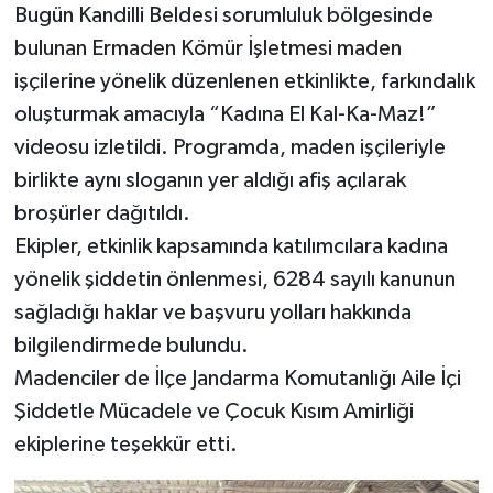
Bugün Kandilli Beldesi sorumluluk bölgesinde
bulunan Ermaden Kömür İşletmesi maden
Tüm Makaleler
işçilerine yönelik düzenlenen etkinlikte, farkındalık
Tüm Haberler
oluşturmak amacıyla “Kadına El Kal-Ka-Maz!”
videosu izletildi. Programda, maden işçileriyle
Videolu Haberler
birlikte aynı sloganın yer aldığı afiş açılarak
broşürler dağıtıldı.
Son Dakika
Ekipler, etkinlik kapsamında katılımcılara kadına
Tüm Haberler
yönelik şiddetin önlenmesi, 6284 sayılı kanunun
sağladığı haklar ve başvuru yolları hakkında
bilgilendirmede bulundu.
Madenciler de İlçe Jandarma Komutanlığı Aile İçi
Şiddetle Mücadele ve Çocuk Kısım Amirliği
ekiplerine teşekkür etti.