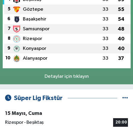
5
Göztepe
33
55
6
Başakşehir
33
54
7
Samsunspor
33
48
8
Rizespor
33
40
9
Konyaspor
33
40
10
Alanyaspor
33
37
Detaylar için tıklayın
Süper Lig Fikstür
15 Mayıs, Cuma
Rizespor - Beşiktaş
20:00