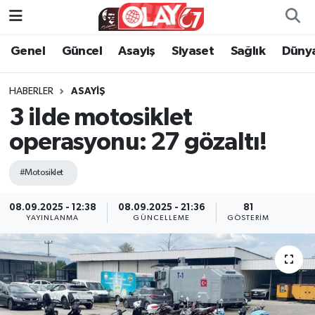
Genel
Güncel
Asayiş
Siyaset
Sağlık
Düny
KATEGORİSİZ
Genel
Zonguldak Nöbetçi Eczaneler
ANA SAYFA
Güncel
Zonguldak Hava Durumu
HABERLER
ASAYIŞ
3 ilde motosiklet
Genel
Asayiş
Zonguldak Namaz Vakitleri
operasyonu: 27 gözaltı!
Güncel
Siyaset
Zonguldak Trafik Yoğunluk Haritası
#Motosiklet
Asayiş
Sağlık
Süper Lig Puan Durumu ve Fikstür
08.09.2025 - 12:38
08.09.2025 - 21:36
81
YAYINLANMA
GÜNCELLEME
GÖSTERIM
Siyaset
Dünya
Tüm Manşetler
Sağlık
Kültür Sanat
Son Dakika Haberleri
Kültür Sanat
Eğitim
Haber Arşivi