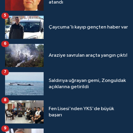
atandı
5
Çaycuma'lı kayıp gençten haber var
6
Araziye savrulan araçta yangın çıktı!
7
Saldırıya uğrayan gemi, Zonguldak
açıklarına getirildi
8
Fen Lisesi'nden YKS'de büyük
başarı
9