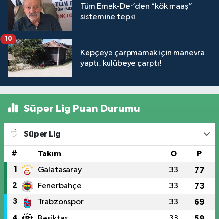
Tüm Emek-Der’den “kök maaş”
sistemine tepki
10
Kepçeye çarpmamak için manevra
yaptı, kulübeye çarptı!
Süper Lig Puan Durumu
Süper Lig
#
Takım
O
P
1
Galatasaray
33
77
2
Fenerbahçe
33
73
3
Trabzonspor
33
69
4
Beşiktaş
33
59