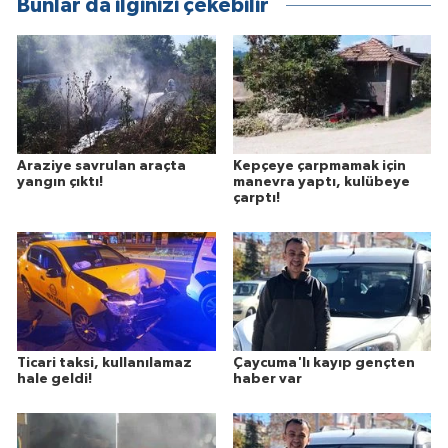
Bunlar da ilginizi çekebilir
Araziye savrulan araçta
Kepçeye çarpmamak için
yangın çıktı!
manevra yaptı, kulübeye
çarptı!
Ticari taksi, kullanılamaz
Çaycuma'lı kayıp gençten
hale geldi!
haber var