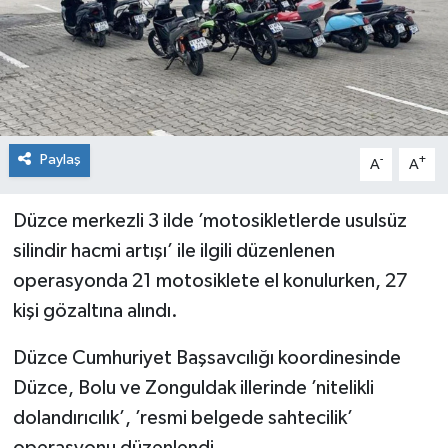
Dünya
Spor
Spor
Bilim veTeknoloji
Paylaş
-
+
A
A
Eğitim
Düzce merkezli 3 ilde ’motosikletlerde usulsüz
SEKTÖR
silindir hacmi artışı’ ile ilgili düzenlenen
operasyonda 21 motosiklete el konulurken, 27
Magazin
kişi gözaltına alındı.
haber ara
Düzce Cumhuriyet Başsavcılığı koordinesinde
Düzce, Bolu ve Zonguldak illerinde ’nitelikli
Günün Haberleri
dolandırıcılık’, ’resmi belgede sahtecilik’
Yazarlarımız