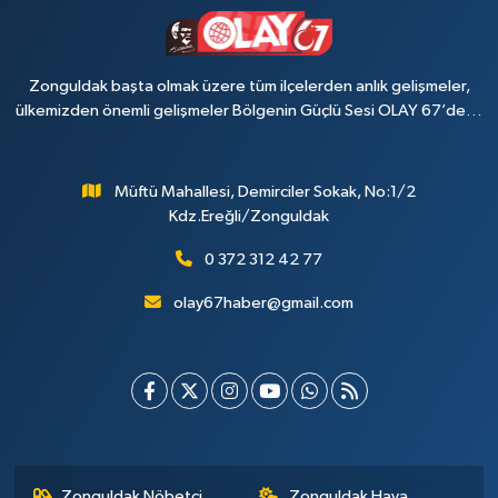
Zonguldak başta olmak üzere tüm ilçelerden anlık gelişmeler,
ülkemizden önemli gelişmeler Bölgenin Güçlü Sesi OLAY 67’de…
Müftü Mahallesi, Demirciler Sokak, No:1/2
Kdz.Ereğli/Zonguldak
0 372 312 42 77
olay67haber@gmail.com
Zonguldak Nöbetçi
Zonguldak Hava