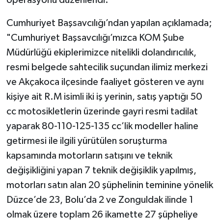
operasyonu düzenlendi.
Cumhuriyet Başsavcılığı’ndan yapılan açıklamada;
Tüm Makaleler
"Cumhuriyet Başsavcılığı’mızca KOM Şube
Tüm Haberler
Müdürlüğü ekiplerimizce nitelikli dolandırıcılık,
resmi belgede sahtecilik suçundan ilimiz merkezi
Videolu Haberler
ve Akçakoca ilçesinde faaliyet gösteren ve aynı
kişiye ait R.M isimli iki iş yerinin, satış yaptığı 50
Son Dakika
cc motosikletlerin üzerinde gayri resmi tadilat
Tüm Haberler
yaparak 80-110-125-135 cc’lik modeller haline
getirmesi ile ilgili yürütülen soruşturma
kapsamında motorların satışını ve teknik
değişikliğini yapan 7 teknik değişiklik yapılmış,
motorları satın alan 20 şüphelinin teminine yönelik
Düzce’de 23, Bolu’da 2 ve Zonguldak ilinde 1
olmak üzere toplam 26 ikamette 27 şüpheliye