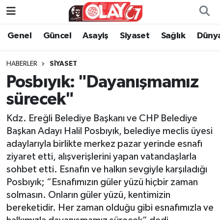
Genel
Güncel
Asayiş
Siyaset
Sağlık
Düny
KATEGORİSİZ
Genel
Zonguldak Nöbetçi Eczaneler
ANA SAYFA
Güncel
Zonguldak Hava Durumu
HABERLER
SIYASET
Posbıyık: "Dayanışmamız
Genel
Asayiş
Zonguldak Namaz Vakitleri
sürecek"
Güncel
Siyaset
Zonguldak Trafik Yoğunluk Haritası
Kdz. Ereğli Belediye Başkanı ve CHP Belediye
Başkan Adayı Halil Posbıyık, belediye meclis üyesi
Asayiş
Sağlık
Süper Lig Puan Durumu ve Fikstür
adaylarıyla birlikte merkez pazar yerinde esnafı
ziyaret etti, alışverişlerini yapan vatandaşlarla
Siyaset
Dünya
Tüm Manşetler
sohbet etti. Esnafın ve halkın sevgiyle karşıladığı
Posbıyık; “Esnafımızın güler yüzü hiçbir zaman
Sağlık
Kültür Sanat
Son Dakika Haberleri
solmasın. Onların güler yüzü, kentimizin
bereketidir. Her zaman olduğu gibi esnafımızla ve
Kültür Sanat
Eğitim
Haber Arşivi