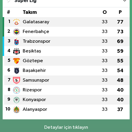
Süper Lig
#
Takım
O
P
1
Galatasaray
33
77
2
Fenerbahçe
33
73
3
Trabzonspor
33
69
4
Beşiktaş
33
59
5
Göztepe
33
55
6
Başakşehir
33
54
7
Samsunspor
33
48
8
Rizespor
33
40
9
Konyaspor
33
40
10
Alanyaspor
33
37
Detaylar için tıklayın