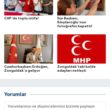
CHP'de toplu istifa!
İlçe Başkanı,
Kılıçdaroğlu'nun
fotoğrafını kapattı!
Cumhurbaşkanı Erdoğan,
Zonguldak'taki belde
Zonguldak'a geliyor
adayları netleşti
Yorumlar