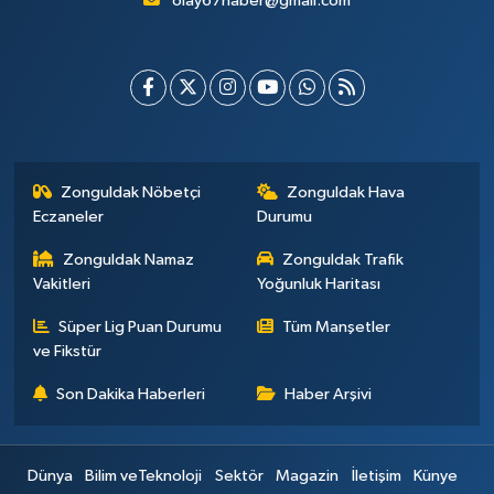
olay67haber@gmail.com
Zonguldak Nöbetçi
Zonguldak Hava
Eczaneler
Durumu
Zonguldak Namaz
Zonguldak Trafik
Vakitleri
Yoğunluk Haritası
Süper Lig Puan Durumu
Tüm Manşetler
ve Fikstür
Son Dakika Haberleri
Haber Arşivi
Dünya
Bilim veTeknoloji
Sektör
Magazin
İletişim
Künye