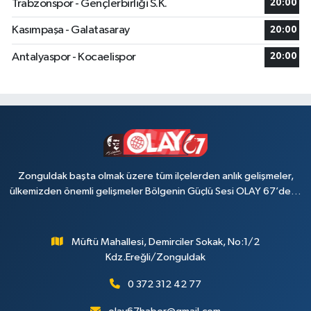
Trabzonspor - Gençlerbirliği S.K.
20:00
Kasımpaşa - Galatasaray
20:00
Antalyaspor - Kocaelispor
20:00
Zonguldak başta olmak üzere tüm ilçelerden anlık gelişmeler,
ülkemizden önemli gelişmeler Bölgenin Güçlü Sesi OLAY 67’de…
Müftü Mahallesi, Demirciler Sokak, No:1/2
Kdz.Ereğli/Zonguldak
0 372 312 42 77