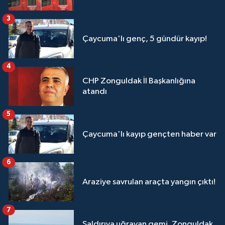
3
Çaycuma'lı genç, 5 gündür kayıp!
4
CHP Zonguldak İl Başkanlığına
atandı
5
Çaycuma'lı kayıp gençten haber var
6
Araziye savrulan araçta yangın çıktı!
7
Saldırıya uğrayan gemi, Zonguldak