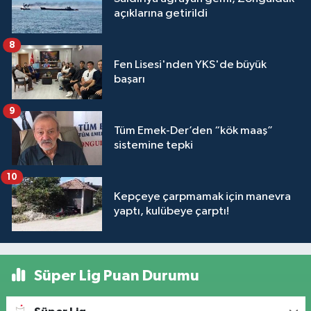
açıklarına getirildi
8
Fen Lisesi'nden YKS'de büyük
başarı
9
Tüm Emek-Der’den “kök maaş”
sistemine tepki
10
Kepçeye çarpmamak için manevra
yaptı, kulübeye çarptı!
Süper Lig Puan Durumu