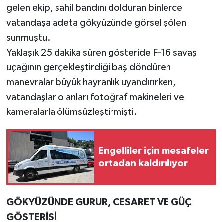
gelen ekip, sahil bandını dolduran binlerce
vatandaşa adeta gökyüzünde görsel şölen
sunmuştu.
Yaklaşık 25 dakika süren gösteride F-16 savaş
uçağının gerçekleştirdiği baş döndüren
manevralar büyük hayranlık uyandırırken,
vatandaşlar o anları fotoğraf makineleri ve
kameralarla ölümsüzleştirmişti.
Engelliler için mesafeler
ortadan kaldırılıyor
GÖKYÜZÜNDE GURUR, CESARET VE GÜÇ
GÖSTERİSİ