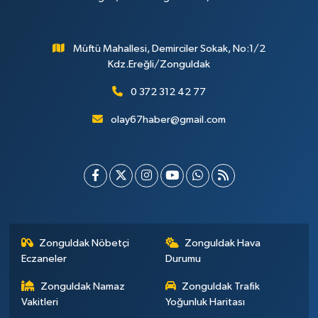
Müftü Mahallesi, Demirciler Sokak, No:1/2
Kdz.Ereğli/Zonguldak
0 372 312 42 77
olay67haber@gmail.com
Zonguldak Nöbetçi
Zonguldak Hava
Eczaneler
Durumu
Zonguldak Namaz
Zonguldak Trafik
Vakitleri
Yoğunluk Haritası