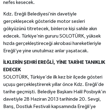
nefes kesecek.
Tüm Makaleler
Kdz. Ereğli Belediyesi’nin davetiyle
gerçekleşecek gösteride motor sesleri
Tüm Haberler
gökyüzünü titretecek, binlerce kişi sahile akın
edecek. Türkiye’nin gururu SOLOTÜRK, yüksek
Videolu Haberler
hızda gerçekleştireceği akrobasi hareketleriyle
Son Dakika
Ereğli’ye yine unutulmaz anlar yaşatacak.
Tüm Haberler
İLKLERİN ŞEHRİ EREĞLİ, YİNE TARİHE TANIKLIK
EDECEK
SOLOTÜRK, Türkiye’de ilk kez bir ilçede gösteri
uçuşu gerçekleştirerek yıllar önce Kdz. Ereğli’de
tarihe geçmişti. Belediye Başkanı Halil Posbıyık’ın
davetiyle 28 Haziran 2013 tarihinde 20. Sevgi,
Barış, Dostluk Festivali kapsamında Ereğli’ye