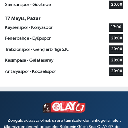
Samsunspor - Göztepe
20:00
17 Mayıs, Pazar
Kayserispor - Konyaspor
17:00
Fenerbahçe - Eyüpspor
20:00
Trabzonspor - Gençlerbirliği S.K.
20:00
Kasımpaşa - Galatasaray
20:00
Antalyaspor - Kocaelispor
20:00
Zonguldak başta olmak üzere tüm ilçelerden anlık gelişmeler,
ülkemizden önemli gelişmeler Bölgenin Güçlü Sesi OLAY 67’de…