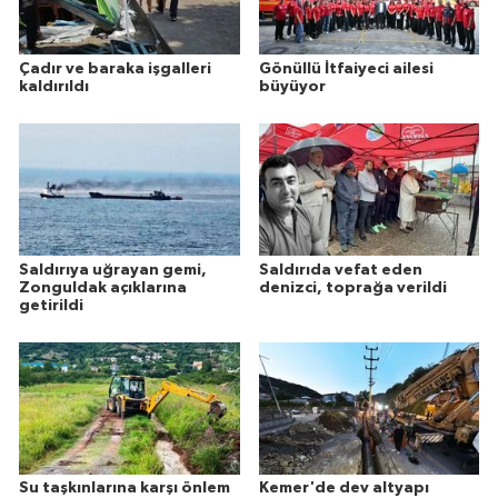
Çadır ve baraka işgalleri
Gönüllü İtfaiyeci ailesi
kaldırıldı
büyüyor
Saldırıya uğrayan gemi,
Saldırıda vefat eden
Zonguldak açıklarına
denizci, toprağa verildi
getirildi
Su taşkınlarına karşı önlem
Kemer'de dev altyapı