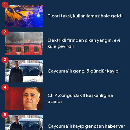
1
Ticari taksi, kullanılamaz hale geldi!
2
Elektrikli fırından çıkan yangın, evi
küle çevirdi!
3
Çaycuma'lı genç, 5 gündür kayıp!
4
CHP Zonguldak İl Başkanlığına
atandı
5
Çaycuma'lı kayıp gençten haber var