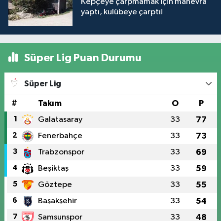
Kepçeye çarpmamak için manevra
yaptı, kulübeye çarptı!
Süper Lig Puan Durumu
Süper Lig
#
Takım
O
P
1
Galatasaray
33
77
2
Fenerbahçe
33
73
3
Trabzonspor
33
69
4
Beşiktaş
33
59
5
Göztepe
33
55
6
Başakşehir
33
54
7
Samsunspor
33
48