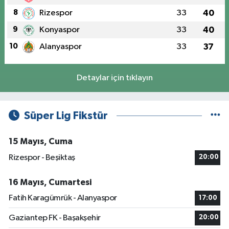
8
Rizespor
33
40
9
Konyaspor
33
40
10
Alanyaspor
33
37
Detaylar için tıklayın
Süper Lig Fikstür
15 Mayıs, Cuma
Rizespor - Beşiktaş
20:00
16 Mayıs, Cumartesi
Fatih Karagümrük - Alanyaspor
17:00
Gaziantep FK - Başakşehir
20:00