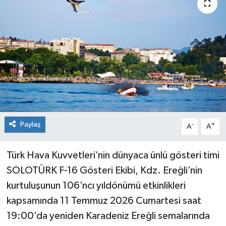
Dünya
Spor
Spor
Bilim veTeknoloji
Eğitim
SEKTÖR
Paylaş
-
+
A
A
Magazin
Türk Hava Kuvvetleri’nin dünyaca ünlü gösteri timi
SOLOTÜRK F-16 Gösteri Ekibi, Kdz. Ereğli’nin
haber ara
kurtuluşunun 106’ncı yıldönümü etkinlikleri
Günün Haberleri
kapsamında 11 Temmuz 2026 Cumartesi saat
19:00’da yeniden Karadeniz Ereğli semalarında
Yazarlarımız