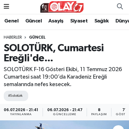
Genel
Güncel
Asayiş
Siyaset
Sağlık
Düny
KATEGORİSİZ
Genel
Zonguldak Nöbetçi Eczaneler
ANA SAYFA
Güncel
Zonguldak Hava Durumu
HABERLER
GÜNCEL
SOLOTÜRK, Cumartesi
Genel
Asayiş
Zonguldak Namaz Vakitleri
Ereğli'de...
Güncel
Siyaset
Zonguldak Trafik Yoğunluk Haritası
SOLOTÜRK F-16 Gösteri Ekibi, 11 Temmuz 2026
Cumartesi saat 19:00’da Karadeniz Ereğli
Asayiş
Sağlık
Süper Lig Puan Durumu ve Fikstür
semalarında nefes kesecek.
Siyaset
Dünya
Tüm Manşetler
#Solotürk
Sağlık
Kültür Sanat
Son Dakika Haberleri
06.07.2026 - 21:41
06.07.2026 - 21:47
8
77
YAYINLANMA
GÜNCELLEME
PAYLAŞIM
GÖSTER
Kültür Sanat
Eğitim
Haber Arşivi