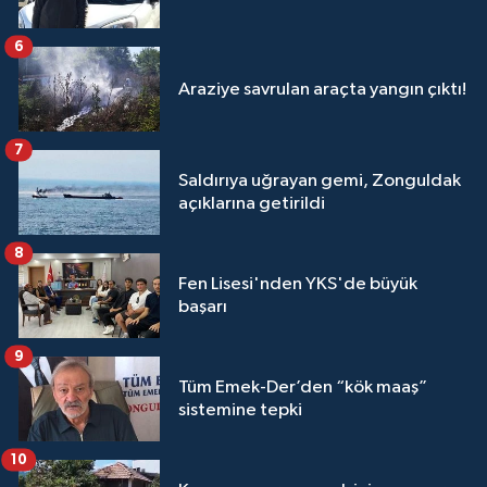
6
Araziye savrulan araçta yangın çıktı!
7
Saldırıya uğrayan gemi, Zonguldak
açıklarına getirildi
8
Fen Lisesi'nden YKS'de büyük
başarı
9
Tüm Emek-Der’den “kök maaş”
sistemine tepki
10