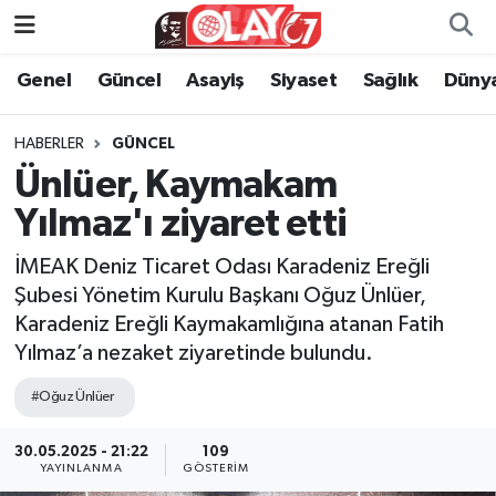
Genel
Güncel
Asayiş
Siyaset
Sağlık
Düny
KATEGORİSİZ
Genel
Zonguldak Nöbetçi Eczaneler
ANA SAYFA
Güncel
Zonguldak Hava Durumu
HABERLER
GÜNCEL
Ünlüer, Kaymakam
Genel
Asayiş
Zonguldak Namaz Vakitleri
Yılmaz'ı ziyaret etti
Güncel
Siyaset
Zonguldak Trafik Yoğunluk Haritası
İMEAK Deniz Ticaret Odası Karadeniz Ereğli
Şubesi Yönetim Kurulu Başkanı Oğuz Ünlüer,
Asayiş
Sağlık
Süper Lig Puan Durumu ve Fikstür
Karadeniz Ereğli Kaymakamlığına atanan Fatih
Yılmaz’a nezaket ziyaretinde bulundu.
Siyaset
Dünya
Tüm Manşetler
#Oğuz Ünlüer
Sağlık
Kültür Sanat
Son Dakika Haberleri
30.05.2025 - 21:22
109
YAYINLANMA
GÖSTERIM
Kültür Sanat
Eğitim
Haber Arşivi