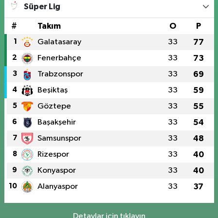
Süper Lig
#
Takım
O
P
1
Galatasaray
33
77
2
Fenerbahçe
33
73
3
Trabzonspor
33
69
4
Beşiktaş
33
59
5
Göztepe
33
55
6
Başakşehir
33
54
7
Samsunspor
33
48
8
Rizespor
33
40
9
Konyaspor
33
40
10
Alanyaspor
33
37
Detaylar için tıklayın