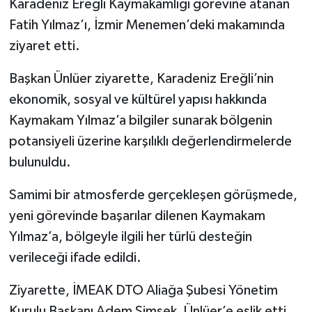
Karadeniz Ereğli Kaymakamlığı görevine atanan
Fatih Yılmaz’ı, İzmir Menemen’deki makamında
Tüm Makaleler
ziyaret etti.
Tüm Haberler
Başkan Ünlüer ziyarette, Karadeniz Ereğli’nin
ekonomik, sosyal ve kültürel yapısı hakkında
Videolu Haberler
Kaymakam Yılmaz’a bilgiler sunarak bölgenin
Son Dakika
potansiyeli üzerine karşılıklı değerlendirmelerde
bulunuldu.
Tüm Haberler
Samimi bir atmosferde gerçekleşen görüşmede,
yeni görevinde başarılar dilenen Kaymakam
Yılmaz’a, bölgeyle ilgili her türlü desteğin
verileceği ifade edildi.
Ziyarette, İMEAK DTO Aliağa Şubesi Yönetim
Kurulu Başkanı Adem Şimşek, Ünlüer’e eşlik etti