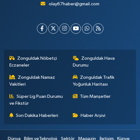
olay67haber@gmail.com
Zonguldak Nöbetçi
Zonguldak Hava
Eczaneler
Durumu
Zonguldak Namaz
Zonguldak Trafik
Vakitleri
Yoğunluk Haritası
Süper Lig Puan Durumu
Tüm Manşetler
ve Fikstür
Son Dakika Haberleri
Haber Arşivi
Dünya
Bilim veTeknoloji
Sektör
Magazin
İletişim
Künye