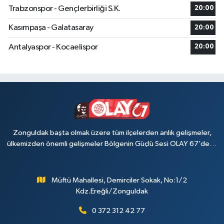
Trabzonspor - Gençlerbirliği S.K.
20:00
Kasımpaşa - Galatasaray
20:00
Antalyaspor - Kocaelispor
20:00
Zonguldak başta olmak üzere tüm ilçelerden anlık gelişmeler,
ülkemizden önemli gelişmeler Bölgenin Güçlü Sesi OLAY 67’de…
Müftü Mahallesi, Demirciler Sokak, No:1/2
Kdz.Ereğli/Zonguldak
0 372 312 42 77