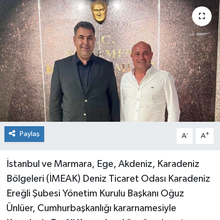
Dünya
Spor
Spor
Bilim veTeknoloji
Eğitim
SEKTÖR
Paylaş
-
+
A
A
Magazin
İstanbul ve Marmara, Ege, Akdeniz, Karadeniz
haber ara
Bölgeleri (İMEAK) Deniz Ticaret Odası Karadeniz
Ereğli Şubesi Yönetim Kurulu Başkanı Oğuz
Günün Haberleri
Ünlüer, Cumhurbaşkanlığı kararnamesiyle
Yazarlarımız