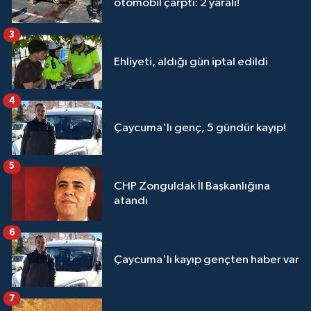
otomobil çarptı: 2 yaralı!
3
Ehliyeti, aldığı gün iptal edildi
4
Çaycuma'lı genç, 5 gündür kayıp!
5
CHP Zonguldak İl Başkanlığına
atandı
6
Çaycuma'lı kayıp gençten haber var
7