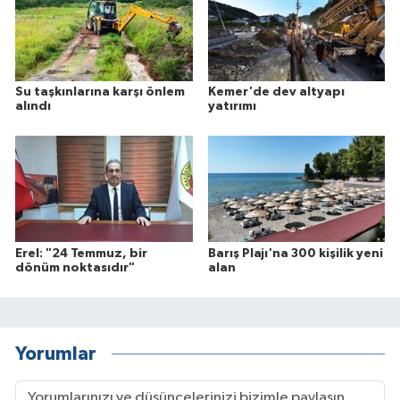
Su taşkınlarına karşı önlem
Kemer'de dev altyapı
alındı
yatırımı
Erel: "24 Temmuz, bir
Barış Plajı'na 300 kişilik yeni
dönüm noktasıdır"
alan
Yorumlar