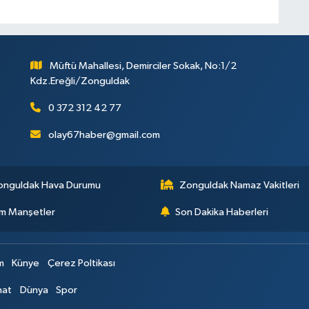
Müftü Mahallesi, Demirciler Sokak, No:1/2
Kdz.Ereğli/Zonguldak
0 372 312 42 77
olay67haber@gmail.com
onguldak Hava Durumu
Zonguldak Namaz Vakitleri
m Manşetler
Son Dakika Haberleri
im
Künye
Çerez Poltikası
nat
Dünya
Spor