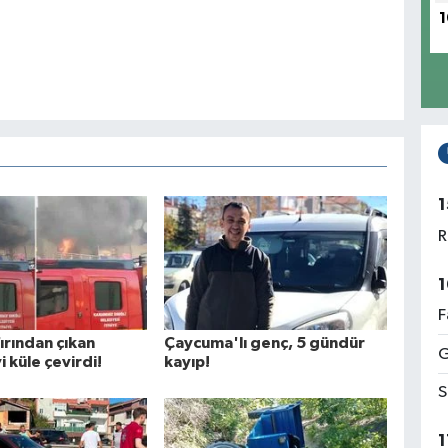
1
1
R
1
F
fırından çıkan
Çaycuma'lı genç, 5 gündür
G
i küle çevirdi!
kayıp!
S
1