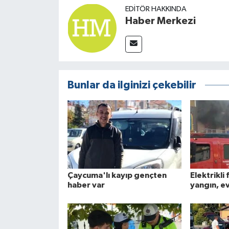
EDITÖR HAKKINDA
Haber Merkezi
Bunlar da ilginizi çekebilir
Çaycuma'lı kayıp gençten
Elektrikli 
haber var
yangın, ev