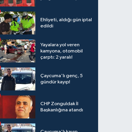
Ehliyeti, aldığı gün iptal
edildi
Yayalara yol veren
kamyona, otomobil
çarptı: 2 yaralı!
Çaycuma'lı genç, 5
gündür kayıp!
CHP Zonguldak İl
Başkanlığına atandı
Çaycuma'lı kayıp