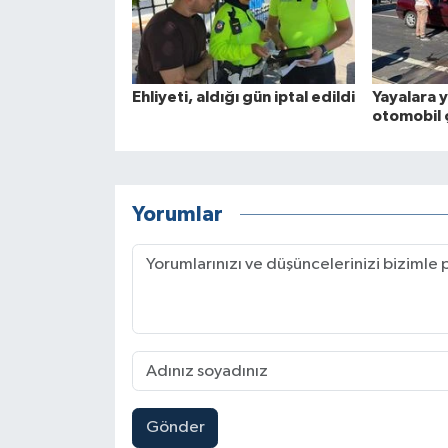
Ehliyeti, aldığı gün iptal edildi
Yayalara 
otomobil ç
Yorumlar
Gönder