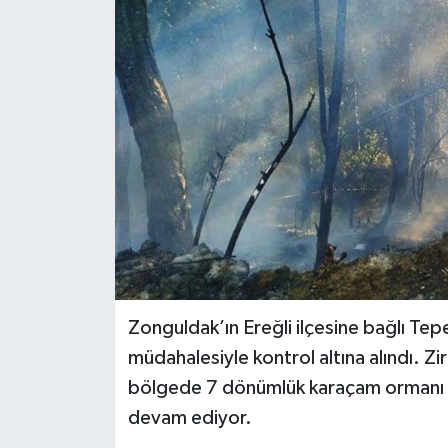
Dünya
Spor
Spor
Bilim veTeknoloji
Eğitim
SEKTÖR
Magazin
Zonguldak’ın Ereğli ilçesine bağlı Te
haber ara
müdahalesiyle kontrol altına alındı. Zira
bölgede 7 dönümlük karaçam ormanı za
Günün Haberleri
devam ediyor.
Yazarlarımız