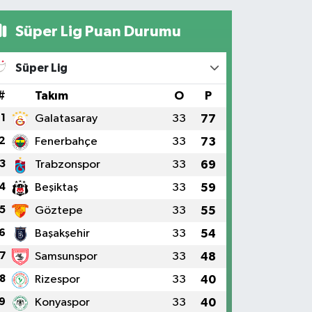
Süper Lig Puan Durumu
Süper Lig
#
Takım
O
P
1
Galatasaray
33
77
2
Fenerbahçe
33
73
3
Trabzonspor
33
69
4
Beşiktaş
33
59
5
Göztepe
33
55
6
Başakşehir
33
54
7
Samsunspor
33
48
8
Rizespor
33
40
9
Konyaspor
33
40