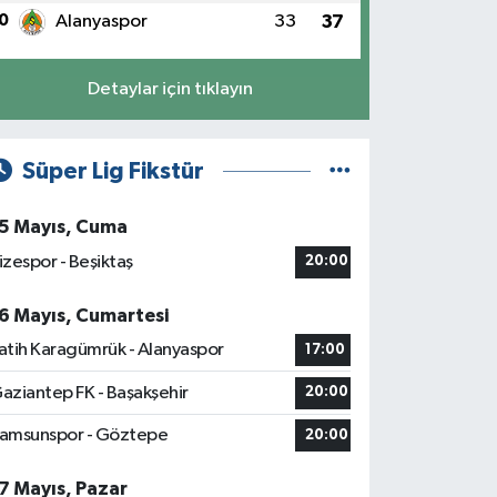
0
Alanyaspor
33
37
Detaylar için tıklayın
Süper Lig Fikstür
5 Mayıs, Cuma
izespor - Beşiktaş
20:00
6 Mayıs, Cumartesi
atih Karagümrük - Alanyaspor
17:00
aziantep FK - Başakşehir
20:00
amsunspor - Göztepe
20:00
7 Mayıs, Pazar