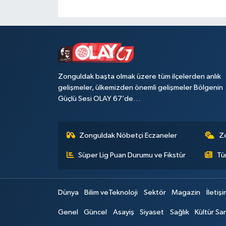
Zonguldak başta olmak üzere tüm ilçelerden anlık
gelişmeler, ülkemizden önemli gelişmeler Bölgenin
Güçlü Sesi OLAY 67’de…
Zonguldak Nöbetçi Eczaneler
Z
Süper Lig Puan Durumu ve Fikstür
Tü
Dünya
Bilim veTeknoloji
Sektör
Magazin
İletiş
Genel
Güncel
Asayiş
Siyaset
Sağlık
Kültür Sa