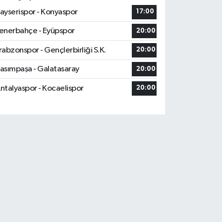
ayserispor - Konyaspor
17:00
enerbahçe - Eyüpspor
20:00
rabzonspor - Gençlerbirliği S.K.
20:00
asımpaşa - Galatasaray
20:00
ntalyaspor - Kocaelispor
20:00