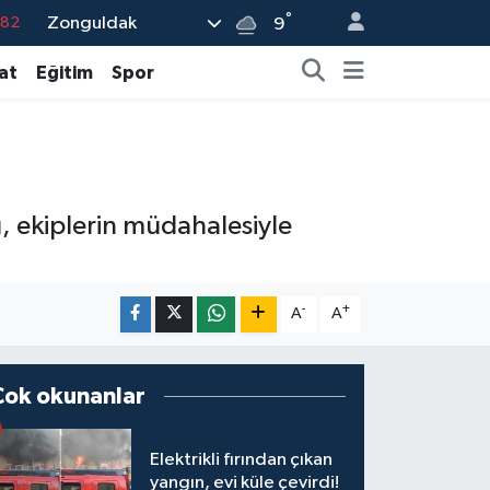
°
Zonguldak
9
.02
at
Eğitim
Spor
.19
.18
.19
%0
, ekiplerin müdahalesiyle
-
+
A
A
Çok okunanlar
Elektrikli fırından çıkan
yangın, evi küle çevirdi!