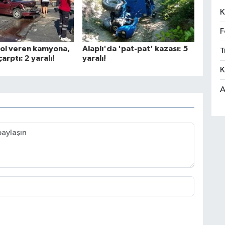
K
F
yol veren kamyona,
Alaplı'da 'pat-pat' kazası: 5
T
arptı: 2 yaralı!
yaralı!
K
A