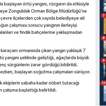
aşlayan örtü yangını, rüzgarın da etkisiyle
bölgeye Zonguldak Orman Bölge Müdürlüğü’ne
7
e çevre ilçelerden çok sayıda belediyeye ait
yoğun çalışması sonucu yangının ilerleyişi
alanları ve fındık bahçelerine yaklaşmadan
8
alı karaçam ormanında çıkan yangın yaklaşık 7
tü yangını şeklinde geliştiği, ağaçlarda büyük
9
nç sürgünlerin zarar gördüğü bildirildi.
mezken, başlayan soğutma çalışmaları sürüyor.
k ekiplerin sabaha kadar nöbet tutacağı
10
n çalışma başlattığı belirtildi.