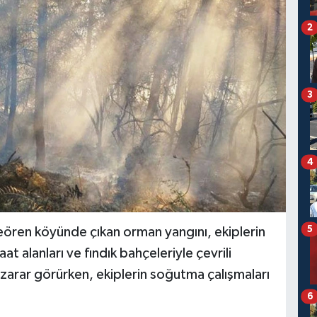
2
3
4
5
peören köyünde çıkan orman yangını, ekiplerin
at alanları ve fındık bahçeleriyle çevrili
rar görürken, ekiplerin soğutma çalışmaları
6