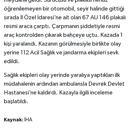
meydana geldi. Sürücüsü ve plakası henüz
öğrenilemeyen bir otomobil, seyir halinde gittiği
Tüm Makaleler
sırada İl Özel İdaresi’ne ait olan 67 AU 146 plakalı
resmi araca çarptı. Çarpmanın şiddetiyle resmi
Tüm Haberler
araç kontrolden çıkarak bahçeye uçtu. Kazada 1
Videolu Haberler
kişi yaralandı. Kazanın görülmesiyle birlikte olay
yerine 112 Acil Sağlık ve jandarma ekipleri sevk
Son Dakika
edildi.
Tüm Haberler
Sağlık ekipleri olay yerinde yaralıya yaptıkları ilk
müdahalenin ardından ambulansla Devrek Devlet
Hastanesi’ne kaldırdı. Kazayla ilgili inceleme
başlatıldı.
Kaynak:
İHA