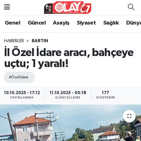
Genel
Güncel
Asayiş
Siyaset
Sağlık
Düny
KATEGORİSİZ
Genel
Zonguldak Nöbetçi Eczaneler
ANA SAYFA
Güncel
Zonguldak Hava Durumu
HABERLER
BARTIN
İl Özel İdare aracı, bahçeye
Genel
Asayiş
Zonguldak Namaz Vakitleri
uçtu; 1 yaralı!
Güncel
Siyaset
Zonguldak Trafik Yoğunluk Haritası
#Özel İdare
Asayiş
Sağlık
Süper Lig Puan Durumu ve Fikstür
10.10.2025 - 17:12
11.10.2025 - 00:18
177
YAYINLANMA
GÜNCELLEME
GÖSTERIM
Siyaset
Dünya
Tüm Manşetler
Sağlık
Kültür Sanat
Son Dakika Haberleri
Kültür Sanat
Eğitim
Haber Arşivi