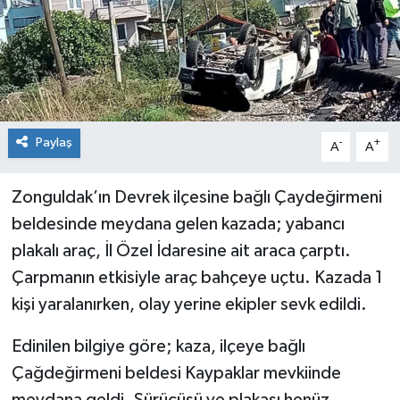
Dünya
Spor
Spor
Bilim veTeknoloji
Paylaş
-
+
A
A
Eğitim
Zonguldak’ın Devrek ilçesine bağlı Çaydeğirmeni
SEKTÖR
beldesinde meydana gelen kazada; yabancı
plakalı araç, İl Özel İdaresine ait araca çarptı.
Magazin
Çarpmanın etkisiyle araç bahçeye uçtu. Kazada 1
kişi yaralanırken, olay yerine ekipler sevk edildi.
haber ara
Edinilen bilgiye göre; kaza, ilçeye bağlı
Günün Haberleri
Çağdeğirmeni beldesi Kaypaklar mevkiinde
Yazarlarımız