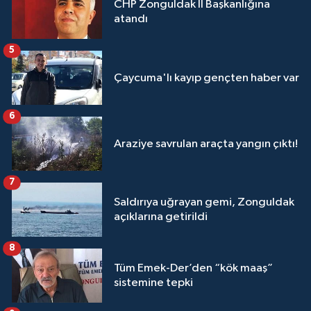
CHP Zonguldak İl Başkanlığına
atandı
5
Çaycuma'lı kayıp gençten haber var
6
Araziye savrulan araçta yangın çıktı!
7
Saldırıya uğrayan gemi, Zonguldak
açıklarına getirildi
8
Tüm Emek-Der’den “kök maaş”
sistemine tepki