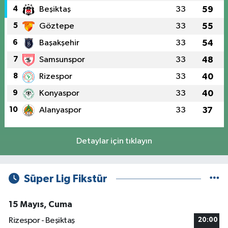
4
Beşiktaş
33
59
5
Göztepe
33
55
6
Başakşehir
33
54
7
Samsunspor
33
48
8
Rizespor
33
40
9
Konyaspor
33
40
10
Alanyaspor
33
37
Detaylar için tıklayın
Süper Lig Fikstür
15 Mayıs, Cuma
Rizespor - Beşiktaş
20:00