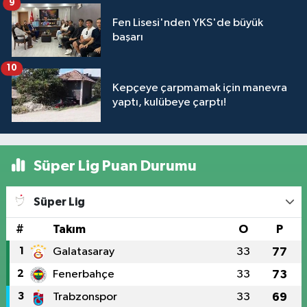
9
Fen Lisesi'nden YKS'de büyük
başarı
10
Kepçeye çarpmamak için manevra
yaptı, kulübeye çarptı!
Süper Lig Puan Durumu
Süper Lig
#
Takım
O
P
1
Galatasaray
33
77
2
Fenerbahçe
33
73
3
Trabzonspor
33
69