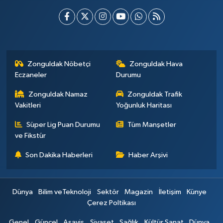
Zonguldak Nöbetçi
Zonguldak Hava
Eczaneler
Durumu
Zonguldak Namaz
Zonguldak Trafik
Vakitleri
Yoğunluk Haritası
Süper Lig Puan Durumu
Tüm Manşetler
ve Fikstür
Son Dakika Haberleri
Haber Arşivi
Dünya
Bilim veTeknoloji
Sektör
Magazin
İletişim
Künye
Çerez Poltikası
Genel
Güncel
Asayiş
Siyaset
Sağlık
Kültür Sanat
Dünya