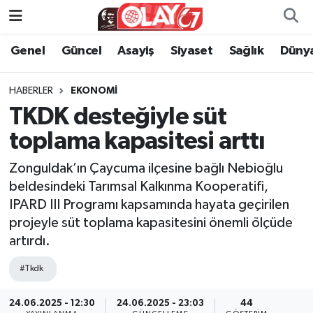
Genel
Güncel
Asayiş
Siyaset
Sağlık
Düny
KATEGORİSİZ
Genel
Zonguldak Nöbetçi Eczaneler
ANA SAYFA
Güncel
Zonguldak Hava Durumu
HABERLER
EKONOMI
TKDK desteğiyle süt
Genel
Asayiş
Zonguldak Namaz Vakitleri
toplama kapasitesi arttı
Güncel
Siyaset
Zonguldak Trafik Yoğunluk Haritası
Zonguldak’ın Çaycuma ilçesine bağlı Nebioğlu
beldesindeki Tarımsal Kalkınma Kooperatifi,
Asayiş
Sağlık
Süper Lig Puan Durumu ve Fikstür
IPARD III Programı kapsamında hayata geçirilen
projeyle süt toplama kapasitesini önemli ölçüde
Siyaset
Dünya
Tüm Manşetler
artırdı.
Sağlık
Kültür Sanat
Son Dakika Haberleri
#Tkdk
Kültür Sanat
Eğitim
Haber Arşivi
24.06.2025 - 12:30
24.06.2025 - 23:03
44