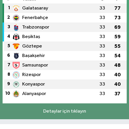
1
Galatasaray
33
77
2
Fenerbahçe
33
73
3
Trabzonspor
33
69
4
Beşiktaş
33
59
5
Göztepe
33
55
6
Başakşehir
33
54
7
Samsunspor
33
48
8
Rizespor
33
40
9
Konyaspor
33
40
10
Alanyaspor
33
37
Detaylar için tıklayın