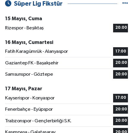
Süper Lig Fikstür
15 Mayıs, Cuma
Rizespor - Beşiktaş
20:00
16 Mayıs, Cumartesi
Fatih Karagümrük - Alanyaspor
17:00
Gaziantep FK - Başakşehir
20:00
Samsunspor - Göztepe
20:00
17 Mayıs, Pazar
Kayserispor - Konyaspor
17:00
Fenerbahçe - Eyüpspor
20:00
Trabzonspor - Gençlerbirliği S.K.
20:00
Kasımpaşa - Galatasaray
20:00