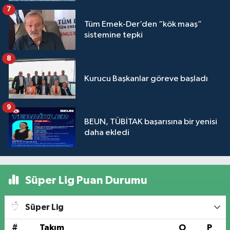
7
Tüm Emek-Der’den “kök maaş”
sistemine tepki
8
Kurucu Başkanlar göreve başladı
9
BEUN, TÜBİTAK başarısına bir yenisi
daha ekledi
Süper Lig Puan Durumu
Süper Lig
#
Takım
O
P