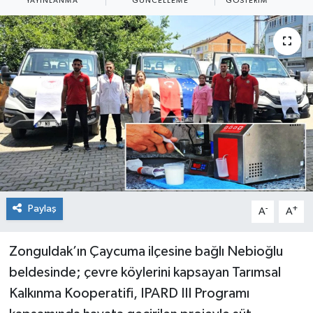
YAYINLANMA
GÜNCELLEME
GÖSTERIM
Dünya
Spor
Spor
Bilim veTeknoloji
Eğitim
SEKTÖR
Magazin
Paylaş
-
+
A
A
haber ara
Zonguldak’ın Çaycuma ilçesine bağlı Nebioğlu
beldesinde; çevre köylerini kapsayan Tarımsal
Günün Haberleri
Kalkınma Kooperatifi, IPARD III Programı
Yazarlarımız