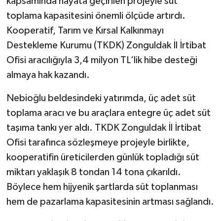
kapsamında hayata geçirilen projeyle süt
toplama kapasitesini önemli ölçüde artırdı.
Tüm Makaleler
Kooperatif, Tarım ve Kırsal Kalkınmayı
Destekleme Kurumu (TKDK) Zonguldak İl İrtibat
Tüm Haberler
Ofisi aracılığıyla 3,4 milyon TL’lik hibe desteği
Videolu Haberler
almaya hak kazandı.
Nebioğlu beldesindeki yatırımda, üç adet süt
Son Dakika
toplama aracı ve bu araçlara entegre üç adet süt
Tüm Haberler
taşıma tankı yer aldı. TKDK Zonguldak İl İrtibat
Ofisi tarafınca sözleşmeye projeyle birlikte,
kooperatifin üreticilerden günlük topladığı süt
miktarı yaklaşık 8 tondan 14 tona çıkarıldı.
Böylece hem hijyenik şartlarda süt toplanması
hem de pazarlama kapasitesinin artması sağlandı.