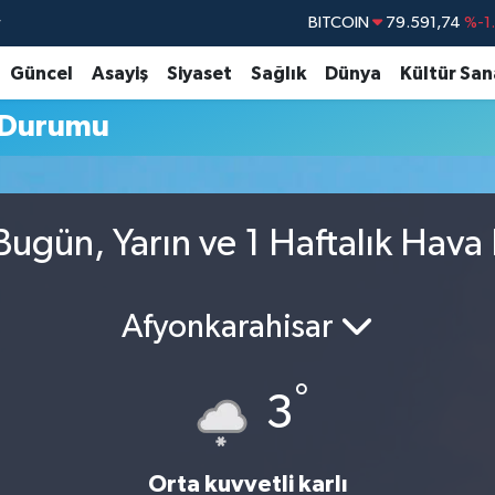
r
BITCOIN
79.591,74
%-1
DOLAR
45,43620
%0
Güncel
Asayiş
Siyaset
Sağlık
Dünya
Kültür San
EURO
53,38690
%0
 Durumu
STERLİN
61,60380
%0
G.ALTIN
6862,09000
%0
BİST100
14.598,00
Bugün, Yarın ve 1 Haftalık Hav
Afyonkarahisar
°
3
Orta kuvvetli karlı