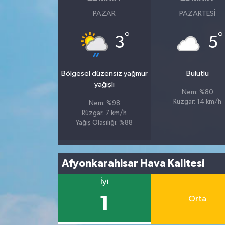
PAZAR
PAZARTESI
Tüm Makaleler
°
°
3
5
Tüm Haberler
Bölgesel düzensiz yağmur
Bulutlu
Videolu Haberler
yağışlı
Nem: %80
Son Dakika
Rüzgar: 14 km/h
Nem: %98
Rüzgar: 7 km/h
Yağış Olasılığı: %88
Tüm Haberler
Afyonkarahisar Hava Kalitesi
İyi
1
Orta