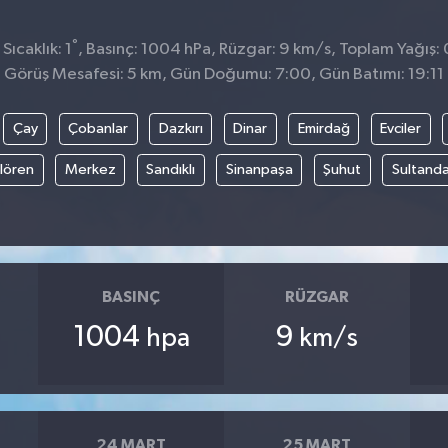
°
ıcaklık: 1
, Basınç: 1004 hPa, Rüzgar: 9 km/s, Toplam Yağış: 
Görüş Mesafesi: 5 km, Gün Doğumu: 7:00, Gün Batımı: 19:11
Çay
Çobanlar
Dazkırı
Dinar
Emirdağ
Evciler
ılören
Merkez
Sandıklı
Sinanpaşa
Şuhut
Sultanda
BASINÇ
RÜZGAR
1004
9
hpa
km/s
24 MART
25 MART