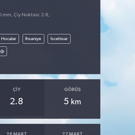
0 mm, Çiy Noktası: 2.8,
Hocalar
İhsaniye
İscehisar
ğı
ÇIY
GÖRÜŞ
2.8
5
km
26 MART
27 MART