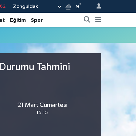
°
Zonguldak
.82
9
.02
at
Eğitim
Spor
.19
.18
.19
%0
a Durumu Tahmini
21 Mart Cumartesi
15:15