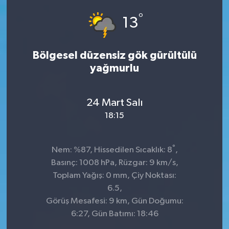
°
Dünya
Spor
13
Spor
Bölgesel düzensiz gök gürültülü
yağmurlu
Bilim veTeknoloji
Eğitim
24 Mart Salı
18:15
SEKTÖR
°
Magazin
Nem: %87, Hissedilen Sıcaklık: 8
,
Basınç: 1008 hPa, Rüzgar: 9 km/s,
haber ara
Toplam Yağış: 0 mm, Çiy Noktası:
6.5,
Günün Haberleri
Görüş Mesafesi: 9 km, Gün Doğumu:
6:27, Gün Batımı: 18:46
Yazarlarımız