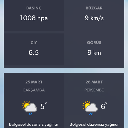
BASINÇ
RÜZGAR
1008
9
hpa
km/s
ÇIY
GÖRÜŞ
6.5
9
km
25 MART
26 MART
ÇARŞAMBA
PERŞEMBE
°
°
5
6
Bölgesel düzensiz yağmur
Bölgesel düzensiz yağmur