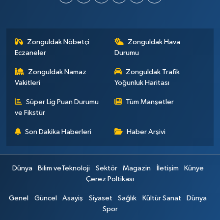
Zonguldak Nöbetçi
Zonguldak Hava
Eczaneler
Durumu
Zonguldak Namaz
Zonguldak Trafik
Vakitleri
Yoğunluk Haritası
Süper Lig Puan Durumu
Tüm Manşetler
ve Fikstür
Son Dakika Haberleri
Haber Arşivi
Dünya
Bilim veTeknoloji
Sektör
Magazin
İletişim
Künye
Çerez Poltikası
Genel
Güncel
Asayiş
Siyaset
Sağlık
Kültür Sanat
Dünya
Spor