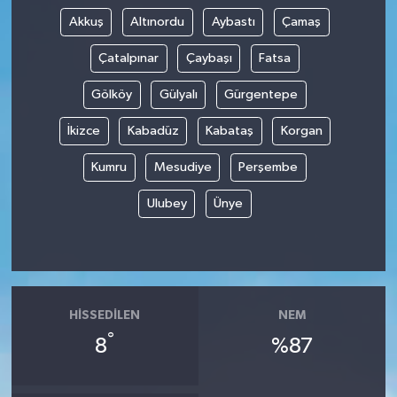
Akkuş
Altınordu
Aybastı
Çamaş
Tüm Makaleler
Çatalpınar
Çaybaşı
Fatsa
Tüm Haberler
Gölköy
Gülyalı
Gürgentepe
İkizce
Kabadüz
Kabataş
Korgan
Videolu Haberler
Kumru
Mesudiye
Perşembe
Son Dakika
Ulubey
Ünye
Tüm Haberler
HISSEDILEN
NEM
°
8
%87