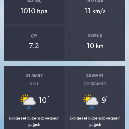
BASINÇ
RÜZGAR
1010
11
hpa
km/s
ÇIY
GÖRÜŞ
7.2
10
km
24 MART
25 MART
SALI
ÇARŞAMBA
°
°
10
9
Bölgesel düzensiz yağmur
Bölgesel düzensiz yağmur
yağışlı
yağışlı