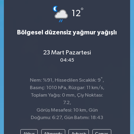
°
Dünya
Spor
12
Spor
Bölgesel düzensiz yağmur yağışlı
Bilim veTeknoloji
23 Mart Pazartesi
Eğitim
04:45
SEKTÖR
°
Nem: %91, Hissedilen Sıcaklık: 9
,
Magazin
Basınç: 1010 hPa, Rüzgar: 11 km/s,
Toplam Yağış: 0 mm, Çiy Noktası:
haber ara
7.2,
Görüş Mesafesi: 10 km, Gün
Günün Haberleri
Doğumu: 6:27, Gün Batımı: 18:43
Yazarlarımız
Akkuş
Altınordu
Aybastı
Çamaş