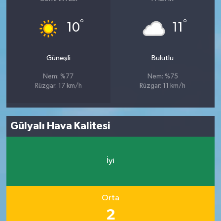
°
°
10
11
Güneşli
Bulutlu
Nem: %77
Nem: %75
Rüzgar: 17 km/h
Rüzgar: 11 km/h
Gülyalı Hava Kalitesi
İyi
Orta
2