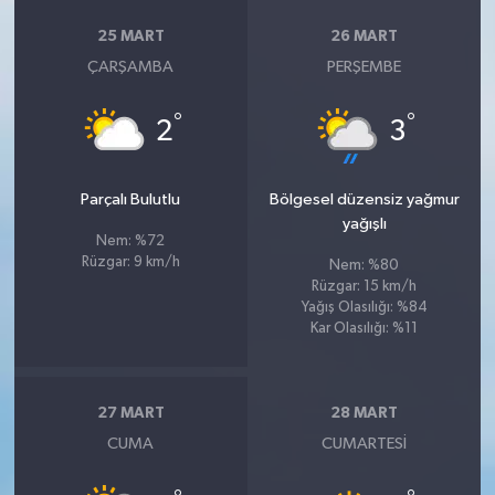
25 MART
26 MART
ÇARŞAMBA
PERŞEMBE
°
°
2
3
Parçalı Bulutlu
Bölgesel düzensiz yağmur
yağışlı
Nem: %72
Rüzgar: 9 km/h
Nem: %80
Rüzgar: 15 km/h
Yağış Olasılığı: %84
Kar Olasılığı: %11
27 MART
28 MART
CUMA
CUMARTESI