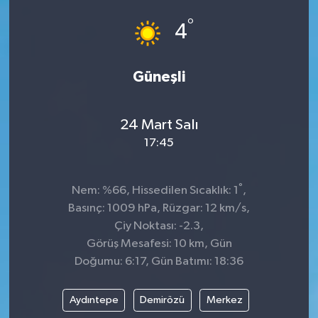
°
Dünya
Spor
4
Spor
Güneşli
Bilim veTeknoloji
24 Mart Salı
Eğitim
17:45
SEKTÖR
°
Nem: %66, Hissedilen Sıcaklık: 1
,
Magazin
Basınç: 1009 hPa, Rüzgar: 12 km/s,
Çiy Noktası: -2.3,
haber ara
Görüş Mesafesi: 10 km, Gün
Doğumu: 6:17, Gün Batımı: 18:36
Günün Haberleri
Aydıntepe
Demirözü
Merkez
Yazarlarımız