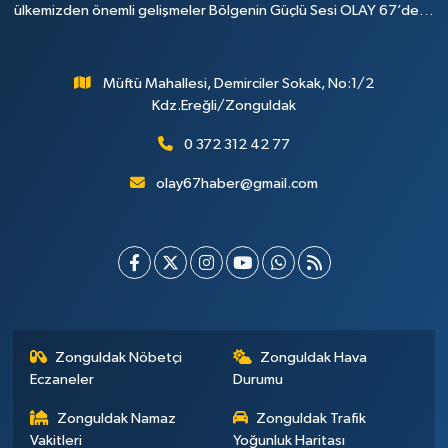
ülkemizden önemli gelişmeler Bölgenin Güçlü Sesi OLAY 67’de…
Müftü Mahallesi, Demirciler Sokak, No:1/2
Kdz.Ereğli/Zonguldak
0 372 312 42 77
olay67haber@gmail.com
Zonguldak Nöbetçi
Zonguldak Hava
Eczaneler
Durumu
Zonguldak Namaz
Zonguldak Trafik
Vakitleri
Yoğunluk Haritası