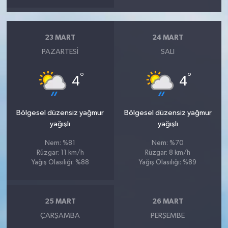
23 MART
24 MART
PAZARTESI
SALI
°
°
4
4
Bölgesel düzensiz yağmur
Bölgesel düzensiz yağmur
yağışlı
yağışlı
Nem: %81
Nem: %70
Rüzgar: 11 km/h
Rüzgar: 8 km/h
Yağış Olasılığı: %88
Yağış Olasılığı: %89
25 MART
26 MART
ÇARŞAMBA
PERŞEMBE