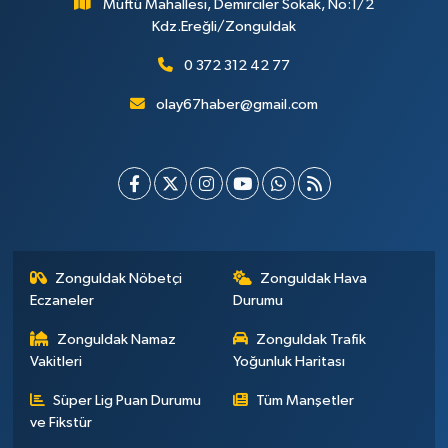
Müftü Mahallesi, Demirciler Sokak, No:1/2
Kdz.Ereğli/Zonguldak
0 372 312 42 77
olay67haber@gmail.com
Zonguldak Nöbetçi
Zonguldak Hava
Eczaneler
Durumu
Zonguldak Namaz
Zonguldak Trafik
Vakitleri
Yoğunluk Haritası
Süper Lig Puan Durumu
Tüm Manşetler
ve Fikstür