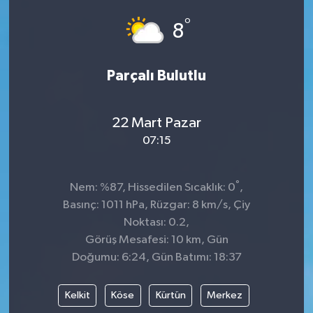
°
Dünya
Spor
8
Spor
Parçalı Bulutlu
Bilim veTeknoloji
22 Mart Pazar
Eğitim
07:15
SEKTÖR
°
Nem: %87, Hissedilen Sıcaklık: 0
,
Magazin
Basınç: 1011 hPa, Rüzgar: 8 km/s, Çiy
Noktası: 0.2,
haber ara
Görüş Mesafesi: 10 km, Gün
Doğumu: 6:24, Gün Batımı: 18:37
Günün Haberleri
Kelkit
Köse
Kürtün
Merkez
Yazarlarımız