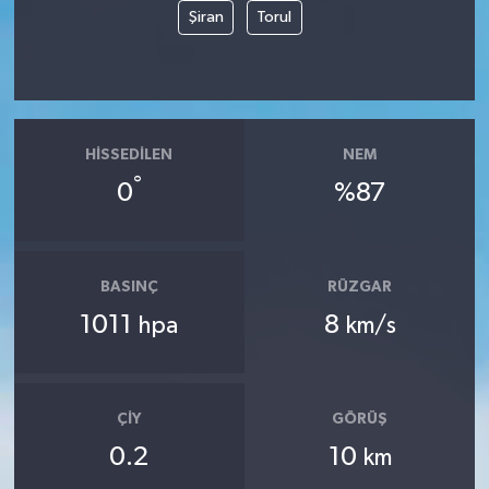
Şiran
Torul
Tüm Makaleler
Tüm Haberler
HISSEDILEN
NEM
Videolu Haberler
°
0
%87
Son Dakika
Tüm Haberler
BASINÇ
RÜZGAR
1011
8
hpa
km/s
ÇIY
GÖRÜŞ
0.2
10
km