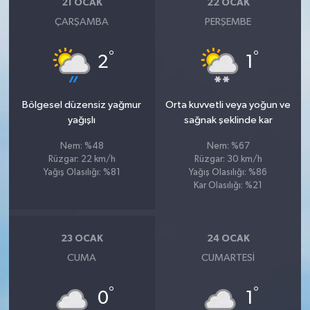
21 OCAK
22 OCAK
ÇARŞAMBA
PERŞEMBE
°
°
2
1
Bölgesel düzensiz yağmur
Orta kuvvetli veya yoğun ve
yağışlı
sağnak şeklinde kar
Nem: %48
Nem: %67
Rüzgar: 22 km/h
Rüzgar: 30 km/h
Yağış Olasılığı: %81
Yağış Olasılığı: %86
Kar Olasılığı: %21
23 OCAK
24 OCAK
CUMA
CUMARTESI
°
°
0
1