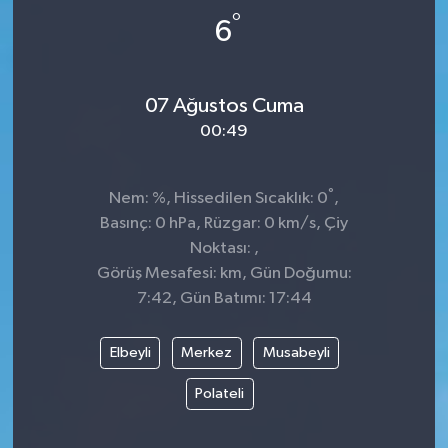
°
6
Dünya
Spor
Spor
07 Ağustos Cuma
00:49
Bilim veTeknoloji
Eğitim
°
Nem: %, Hissedilen Sıcaklık: 0
,
Basınç: 0 hPa, Rüzgar: 0 km/s, Çiy
SEKTÖR
Noktası: ,
Görüş Mesafesi: km, Gün Doğumu:
Magazin
7:42, Gün Batımı: 17:44
haber ara
Elbeyli
Merkez
Musabeyli
Günün Haberleri
Polateli
Yazarlarımız