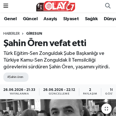
Genel
Güncel
Asayiş
Siyaset
Sağlık
Düny
KATEGORİSİZ
Genel
Zonguldak Nöbetçi Eczaneler
ANA SAYFA
Güncel
Zonguldak Hava Durumu
HABERLER
GIRESUN
Şahin Ören vefat etti
Genel
Asayiş
Zonguldak Namaz Vakitleri
Türk Eğitim-Sen Zonguldak Şube Başkanlığı ve
Güncel
Siyaset
Zonguldak Trafik Yoğunluk Haritası
Türkiye Kamu-Sen Zonguldak İl Temsilciliği
görevlerini sürdüren Şahin Ören, yaşamını yitirdi.
Asayiş
Sağlık
Süper Lig Puan Durumu ve Fikstür
#Şahin ören
Siyaset
Dünya
Tüm Manşetler
26.06.2026 - 21:33
26.06.2026 - 22:12
2
105
YAYINLANMA
GÜNCELLEME
PAYLAŞIM
GÖSTE
Sağlık
Kültür Sanat
Son Dakika Haberleri
Kültür Sanat
Eğitim
Haber Arşivi