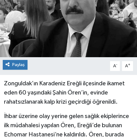
Dünya
Spor
Spor
Bilim veTeknoloji
Eğitim
Paylaş
-
+
A
A
SEKTÖR
Zonguldak’ın Karadeniz Ereğli ilçesinde ikamet
Magazin
eden 60 yaşındaki Şahin Ören’in, evinde
rahatsızlanarak kalp krizi geçirdiği öğrenildi.
haber ara
İhbar üzerine olay yerine gelen sağlık ekiplerince
Günün Haberleri
ilk müdahalesi yapılan Ören, Ereğli’de bulunan
Echomar Hastanesi’ne kaldırıldı. Ören, burada
Yazarlarımız