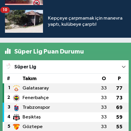
10
Kepçeye çarpmamak için manevra
yaptı, kulübeye çarptı!
Süper Lig Puan Durumu
Süper Lig
#
Takım
O
P
1
Galatasaray
33
77
2
Fenerbahçe
33
73
3
Trabzonspor
33
69
4
Beşiktaş
33
59
5
Göztepe
33
55