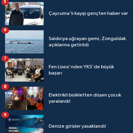
5
Çaycuma'lı kayıp gençten haber var
6
Saldırıya uğrayan gemi, Zonguldak
açıklarına getirildi
7
Fen Lisesi'nden YKS'de büyük
başarı
8
Elektrikli bisikletten düşen çocuk
yaralandı!
9
Denize girişler yasaklandı!