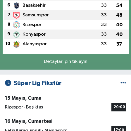
6
Başakşehir
33
54
7
Samsunspor
33
48
8
Rizespor
33
40
9
Konyaspor
33
40
10
Alanyaspor
33
37
Detaylar için tıklayın
Süper Lig Fikstür
15 Mayıs, Cuma
Rizespor - Beşiktaş
20:00
16 Mayıs, Cumartesi
Fatih Karagümrük - Alanyaspor
17:00