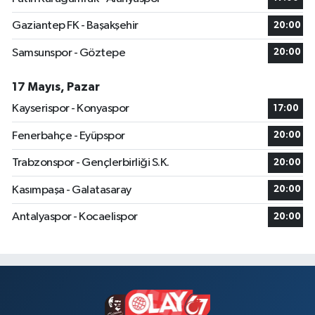
Gaziantep FK - Başakşehir
20:00
Samsunspor - Göztepe
20:00
17 Mayıs, Pazar
Kayserispor - Konyaspor
17:00
Fenerbahçe - Eyüpspor
20:00
Trabzonspor - Gençlerbirliği S.K.
20:00
Kasımpaşa - Galatasaray
20:00
Antalyaspor - Kocaelispor
20:00