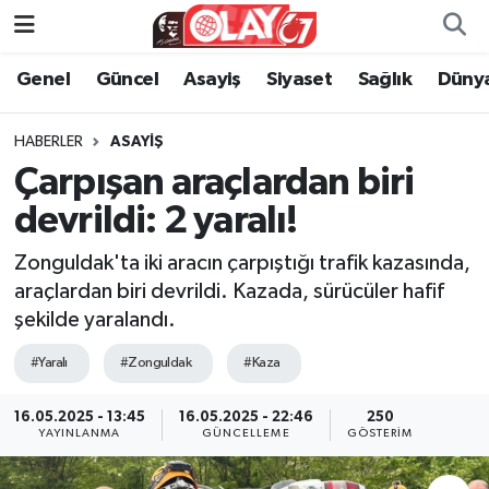
Genel
Güncel
Asayiş
Siyaset
Sağlık
Düny
KATEGORİSİZ
Genel
Zonguldak Nöbetçi Eczaneler
ANA SAYFA
Güncel
Zonguldak Hava Durumu
HABERLER
ASAYIŞ
Çarpışan araçlardan biri
Genel
Asayiş
Zonguldak Namaz Vakitleri
devrildi: 2 yaralı!
Güncel
Siyaset
Zonguldak Trafik Yoğunluk Haritası
Zonguldak'ta iki aracın çarpıştığı trafik kazasında,
araçlardan biri devrildi. Kazada, sürücüler hafif
Asayiş
Sağlık
Süper Lig Puan Durumu ve Fikstür
şekilde yaralandı.
Siyaset
Dünya
Tüm Manşetler
#Yaralı
#Zonguldak
#Kaza
Sağlık
Kültür Sanat
Son Dakika Haberleri
16.05.2025 - 13:45
16.05.2025 - 22:46
250
YAYINLANMA
GÜNCELLEME
GÖSTERIM
Kültür Sanat
Eğitim
Haber Arşivi