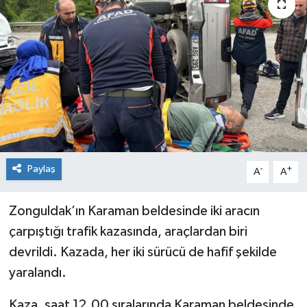
Dünya
Spor
Spor
Bilim veTeknoloji
Eğitim
SEKTÖR
Paylaş
-
+
A
A
Magazin
Zonguldak’ın Karaman beldesinde iki aracın
çarpıştığı trafik kazasında, araçlardan biri
haber ara
devrildi. Kazada, her iki sürücü de hafif şekilde
Günün Haberleri
yaralandı.
Kaza, saat 12.00 sıralarında Karaman beldesinde
Yazarlarımız