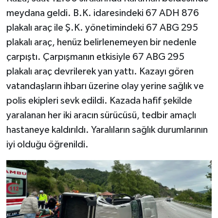
meydana geldi. B.K. idaresindeki 67 ADH 876
Tüm Makaleler
plakalı araç ile Ş.K. yönetimindeki 67 ABG 295
plakalı araç, henüz belirlenemeyen bir nedenle
Tüm Haberler
çarpıştı. Çarpışmanın etkisiyle 67 ABG 295
plakalı araç devrilerek yan yattı. Kazayı gören
Videolu Haberler
vatandaşların ihbarı üzerine olay yerine sağlık ve
Son Dakika
polis ekipleri sevk edildi. Kazada hafif şekilde
yaralanan her iki aracın sürücüsü, tedbir amaçlı
Tüm Haberler
hastaneye kaldırıldı. Yaralıların sağlık durumlarının
iyi olduğu öğrenildi.