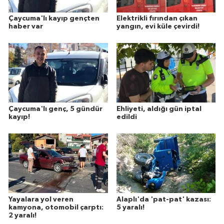
Çaycuma'lı kayıp gençten
Elektrikli fırından çıkan
haber var
yangın, evi küle çevirdi!
Çaycuma'lı genç, 5 gündür
Ehliyeti, aldığı gün iptal
kayıp!
edildi
Yayalara yol veren
Alaplı'da 'pat-pat' kazası:
kamyona, otomobil çarptı:
5 yaralı!
2 yaralı!