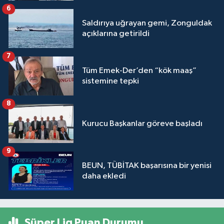
6
Saldırıya uğrayan gemi, Zonguldak
açıklarına getirildi
7
Tüm Emek-Der’den “kök maaş”
sistemine tepki
8
Kurucu Başkanlar göreve başladı
9
BEUN, TÜBİTAK başarısına bir yenisi
daha ekledi
Süper Lig Puan Durumu