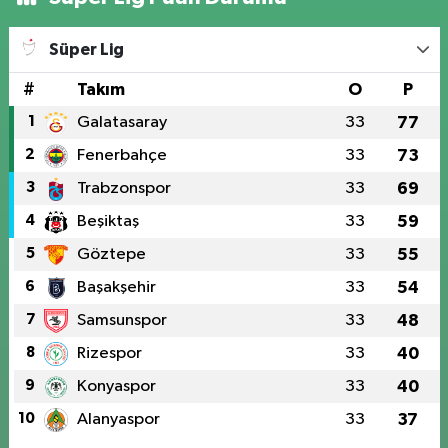
Süper Lig
#
Takım
O
P
1
Galatasaray
33
77
2
Fenerbahçe
33
73
3
Trabzonspor
33
69
4
Beşiktaş
33
59
5
Göztepe
33
55
6
Başakşehir
33
54
7
Samsunspor
33
48
8
Rizespor
33
40
9
Konyaspor
33
40
10
Alanyaspor
33
37