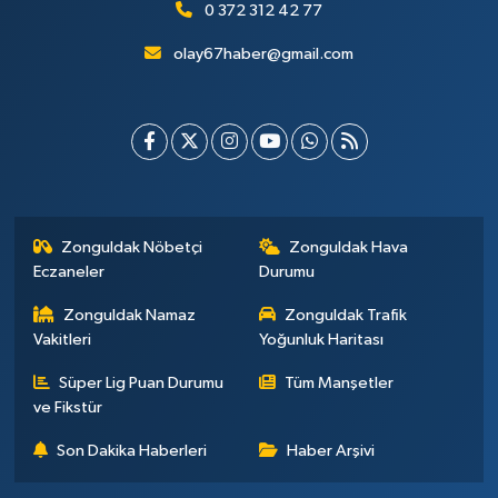
0 372 312 42 77
olay67haber@gmail.com
Zonguldak Nöbetçi
Zonguldak Hava
Eczaneler
Durumu
Zonguldak Namaz
Zonguldak Trafik
Vakitleri
Yoğunluk Haritası
Süper Lig Puan Durumu
Tüm Manşetler
ve Fikstür
Son Dakika Haberleri
Haber Arşivi