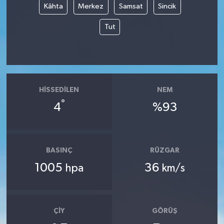
Kâhta
Merkez
Samsat
Sincik
Tüm Makaleler
Tut
Tüm Haberler
Videolu Haberler
HISSEDILEN
NEM
Son Dakika
°
4
%93
Tüm Haberler
BASINÇ
RÜZGAR
1005
36
hpa
km/s
ÇIY
GÖRÜŞ