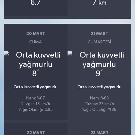
6.7
7
km
20 MART
21 MART
CUMA
CUMARTESI
°
°
8
9
Orta kuvvetli yağmurlu
Orta kuvvetli yağmurlu
Nem: %87
Nem: %88
Rüzgar: 18 km/h
Rüzgar: 23 km/h
Yağış Olasılığı: %95
Yağış Olasılığı: %86
22 MART
23 MART