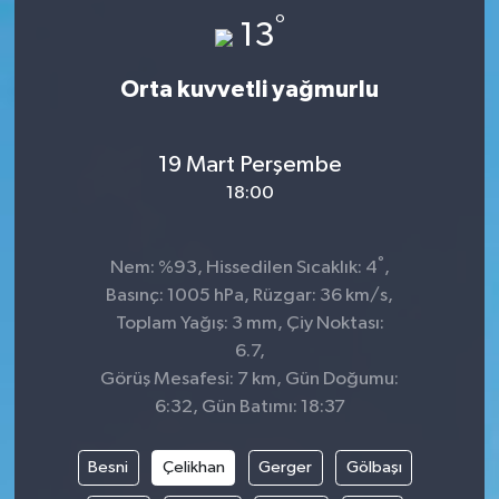
°
13
Dünya
Spor
Orta kuvvetli yağmurlu
Spor
Bilim veTeknoloji
19 Mart Perşembe
18:00
Eğitim
°
SEKTÖR
Nem: %93, Hissedilen Sıcaklık: 4
,
Basınç: 1005 hPa, Rüzgar: 36 km/s,
Magazin
Toplam Yağış: 3 mm, Çiy Noktası:
6.7,
Görüş Mesafesi: 7 km, Gün Doğumu:
haber ara
6:32, Gün Batımı: 18:37
Günün Haberleri
Besni
Çelikhan
Gerger
Gölbaşı
Yazarlarımız