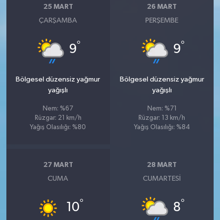
25 MART
26 MART
ÇARŞAMBA
PERŞEMBE
°
°
9
9
Bölgesel düzensiz yağmur
Bölgesel düzensiz yağmur
yağışlı
yağışlı
Nem: %67
Nem: %71
Rüzgar: 21 km/h
Rüzgar: 13 km/h
Yağış Olasılığı: %80
Yağış Olasılığı: %84
27 MART
28 MART
CUMA
CUMARTESI
°
°
10
8