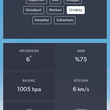
Güzelyurt
Merkez
Ortaköy
Tüm Makaleler
Sarıyahşi
Sultanhanı
Tüm Haberler
Videolu Haberler
Son Dakika
HISSEDILEN
NEM
°
6
%75
Tüm Haberler
BASINÇ
RÜZGAR
1005
6
hpa
km/s