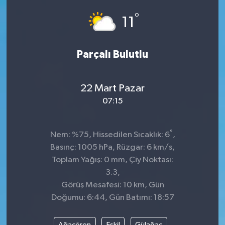
°
Dünya
Spor
11
Spor
Parçalı Bulutlu
Bilim veTeknoloji
22 Mart Pazar
Eğitim
07:15
SEKTÖR
°
Nem: %75, Hissedilen Sıcaklık: 6
,
Magazin
Basınç: 1005 hPa, Rüzgar: 6 km/s,
Toplam Yağış: 0 mm, Çiy Noktası:
haber ara
3.3,
Görüş Mesafesi: 10 km, Gün
Günün Haberleri
Doğumu: 6:44, Gün Batımı: 18:57
Yazarlarımız
Ağaçören
Eskil
Gülağaç