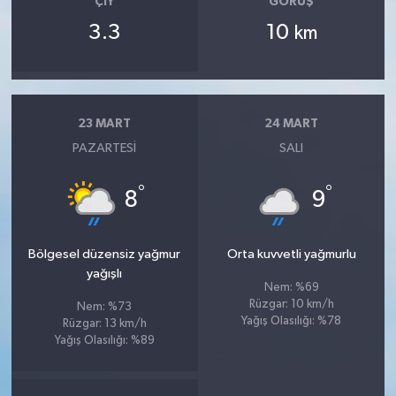
ÇIY
GÖRÜŞ
3.3
10
km
23 MART
24 MART
PAZARTESI
SALI
°
°
8
9
Bölgesel düzensiz yağmur
Orta kuvvetli yağmurlu
yağışlı
Nem: %69
Rüzgar: 10 km/h
Nem: %73
Yağış Olasılığı: %78
Rüzgar: 13 km/h
Yağış Olasılığı: %89