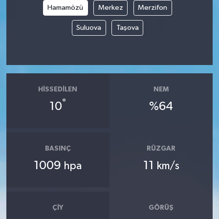
Hamamözü
Merkez
Merzifon
Tüm Makaleler
Suluova
Taşova
Tüm Haberler
Videolu Haberler
HISSEDILEN
NEM
Son Dakika
°
10
%64
Tüm Haberler
BASINÇ
RÜZGAR
1009
11
hpa
km/s
ÇIY
GÖRÜŞ