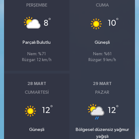
PERŞEMBE
CUMA
°
°
8
10
Parçalı Bulutlu
Güneşli
Nem: %71
Nem: %61
Rüzgar: 12 km/h
Rüzgar: 9 km/h
28 MART
29 MART
CUMARTESI
PAZAR
°
°
12
12
Güneşli
Bölgesel düzensiz yağmur
yağışlı