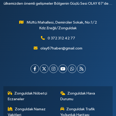
ülkemizden önemli gelişmeler Bölgenin Güçlü Sesi OLAY 67’de…
Müftü Mahallesi, Demirciler Sokak, No:1/2
Kdz.Ereğli/Zonguldak
0 372 312 42 77
olay67haber@gmail.com
Zonguldak Nöbetçi
Zonguldak Hava
Eczaneler
Durumu
Zonguldak Namaz
Zonguldak Trafik
Vakitleri
Yoğunluk Haritası