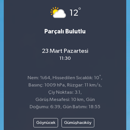
°
Dünya
Spor
12
Spor
Parçalı Bulutlu
Bilim veTeknoloji
23 Mart Pazartesi
Eğitim
11:30
SEKTÖR
°
Nem: %64, Hissedilen Sıcaklık: 10
,
Magazin
Basınç: 1009 hPa, Rüzgar: 11 km/s,
Çiy Noktası: 3.1,
haber ara
Görüş Mesafesi: 10 km, Gün
Doğumu: 6:39, Gün Batımı: 18:55
Günün Haberleri
Göynücek
Gümüşhacıköy
Yazarlarımız