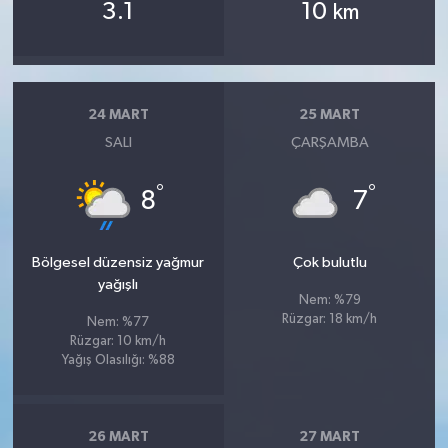
3.1
10
km
24 MART
25 MART
SALI
ÇARŞAMBA
°
°
8
7
Bölgesel düzensiz yağmur
Çok bulutlu
yağışlı
Nem: %79
Rüzgar: 18 km/h
Nem: %77
Rüzgar: 10 km/h
Yağış Olasılığı: %88
26 MART
27 MART