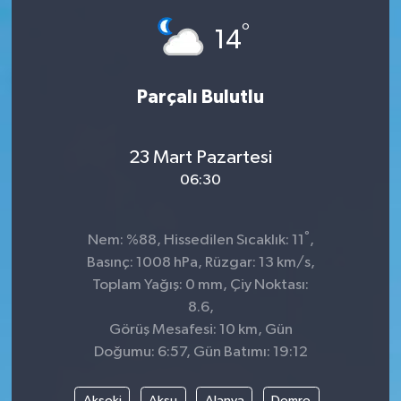
°
Dünya
Spor
14
Spor
Parçalı Bulutlu
Bilim veTeknoloji
23 Mart Pazartesi
Eğitim
06:30
SEKTÖR
°
Nem: %88, Hissedilen Sıcaklık: 11
,
Magazin
Basınç: 1008 hPa, Rüzgar: 13 km/s,
Toplam Yağış: 0 mm, Çiy Noktası:
haber ara
8.6,
Görüş Mesafesi: 10 km, Gün
Günün Haberleri
Doğumu: 6:57, Gün Batımı: 19:12
Yazarlarımız
Akseki
Aksu
Alanya
Demre