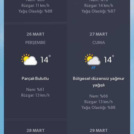
Nem: %86
Nem: %76
Rüzgar: 11 km/h
Rüzgar: 14 km/h
Yağış Olasılığı: %88
Yağış Olasılığı: %87
26 MART
27 MART
PERŞEMBE
CUMA
°
°
14
14
Parçalı Bulutlu
Bölgesel düzensiz yağmur
yağışlı
Nem: %61
Rüzgar: 13 km/h
Nem: %66
Rüzgar: 13 km/h
Yağış Olasılığı: %88
28 MART
29 MART