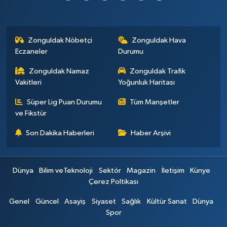
Zonguldak Nöbetçi
Zonguldak Hava
Eczaneler
Durumu
Zonguldak Namaz
Zonguldak Trafik
Vakitleri
Yoğunluk Haritası
Süper Lig Puan Durumu
Tüm Manşetler
ve Fikstür
Son Dakika Haberleri
Haber Arşivi
Dünya
Bilim veTeknoloji
Sektör
Magazin
İletişim
Künye
Çerez Poltikası
Genel
Güncel
Asayiş
Siyaset
Sağlık
Kültür Sanat
Dünya
Spor