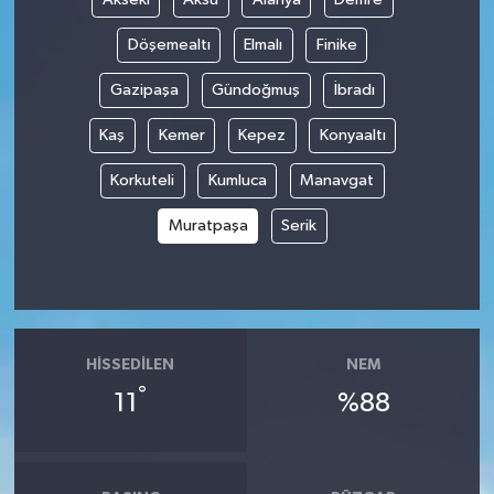
Döşemealtı
Elmalı
Finike
Tüm Makaleler
Gazipaşa
Gündoğmuş
İbradı
Tüm Haberler
Kaş
Kemer
Kepez
Konyaaltı
Videolu Haberler
Korkuteli
Kumluca
Manavgat
Son Dakika
Muratpaşa
Serik
Tüm Haberler
HISSEDILEN
NEM
°
11
%88