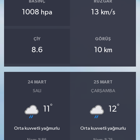
BASINÇ
RÜZGAR
1008
13
hpa
km/s
ÇIY
GÖRÜŞ
8.6
10
km
24 MART
25 MART
SALI
ÇARŞAMBA
°
°
11
12
Orta kuvvetli yağmurlu
Orta kuvvetli yağmurlu