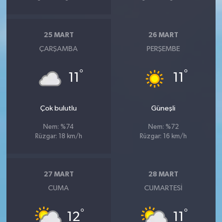
25 MART
26 MART
ÇARŞAMBA
PERŞEMBE
°
°
11
11
Çok bulutlu
Güneşli
Nem: %74
Nem: %72
Rüzgar: 18 km/h
Rüzgar: 16 km/h
27 MART
28 MART
CUMA
CUMARTESI
°
°
12
11