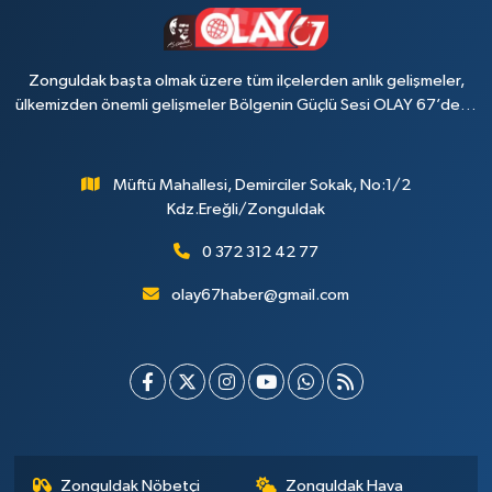
Zonguldak başta olmak üzere tüm ilçelerden anlık gelişmeler,
ülkemizden önemli gelişmeler Bölgenin Güçlü Sesi OLAY 67’de…
Müftü Mahallesi, Demirciler Sokak, No:1/2
Kdz.Ereğli/Zonguldak
0 372 312 42 77
olay67haber@gmail.com
Zonguldak Nöbetçi
Zonguldak Hava