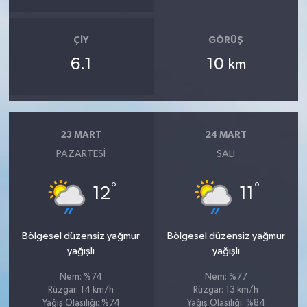
ÇIY
GÖRÜŞ
6.1
10
km
23 MART
24 MART
PAZARTESI
SALI
°
°
12
11
Bölgesel düzensiz yağmur
Bölgesel düzensiz yağmur
yağışlı
yağışlı
Nem: %74
Nem: %77
Rüzgar: 14 km/h
Rüzgar: 13 km/h
Yağış Olasılığı: %74
Yağış Olasılığı: %84