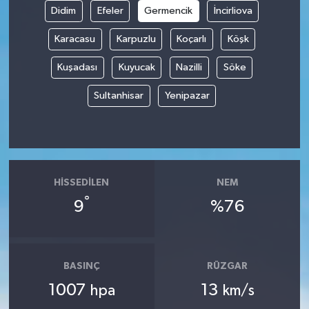
Didim
Efeler
Germencik
İncirliova
Tüm Makaleler
Karacasu
Karpuzlu
Koçarlı
Köşk
Tüm Haberler
Kuşadası
Kuyucak
Nazilli
Söke
Sultanhisar
Yenipazar
Videolu Haberler
Son Dakika
Tüm Haberler
HISSEDILEN
NEM
°
9
%76
BASINÇ
RÜZGAR
1007
13
hpa
km/s