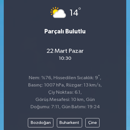
°
Dünya
Spor
14
Spor
Parçalı Bulutlu
Bilim veTeknoloji
22 Mart Pazar
Eğitim
10:30
SEKTÖR
°
Nem: %76, Hissedilen Sıcaklık: 9
,
Magazin
Basınç: 1007 hPa, Rüzgar: 13 km/s,
Çiy Noktası: 6.1,
haber ara
Görüş Mesafesi: 10 km, Gün
Doğumu: 7:11, Gün Batımı: 19:24
Günün Haberleri
Bozdoğan
Buharkent
Çine
Yazarlarımız