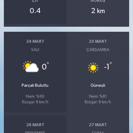
ÇIY
GÖRÜŞ
0.4
2
km
24 MART
25 MART
SALI
ÇARŞAMBA
°
°
0
-1
Parçalı Bulutlu
Güneşli
Nem: %90
Nem: %81
Rüzgar: 8 km/h
Rüzgar: 9 km/h
26 MART
27 MART