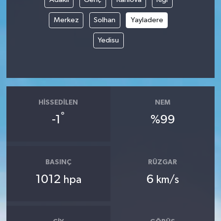
Merkez
Solhan
Yayladere
Tüm Makaleler
Yedisu
Tüm Haberler
Videolu Haberler
Son Dakika
HISSEDILEN
NEM
°
-1
%99
Tüm Haberler
BASINÇ
RÜZGAR
1012
6
hpa
km/s