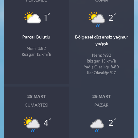
PERŞEMBE
CUMA
°
°
1
2
Parçalı Bulutlu
Bölgesel düzensiz yağmur
yağışlı
Nem: %82
Rüzgar: 12 km/h
Nem: %92
Rüzgar: 13 km/h
Yağış Olasılığı: %89
Kar Olasılığı: %7
28 MART
29 MART
CUMARTESI
PAZAR
°
°
4
2