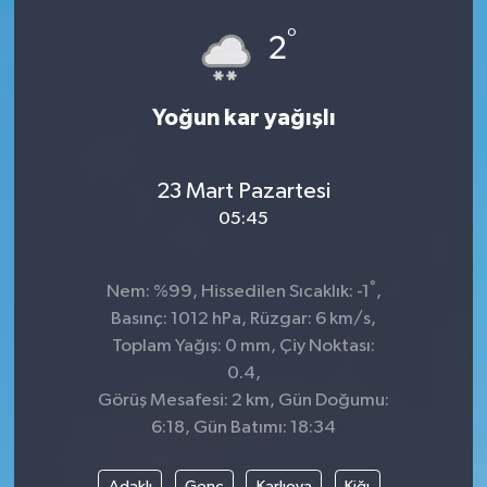
°
Dünya
Spor
2
Spor
Yoğun kar yağışlı
Bilim veTeknoloji
23 Mart Pazartesi
Eğitim
05:45
SEKTÖR
°
Nem: %99, Hissedilen Sıcaklık: -1
,
Magazin
Basınç: 1012 hPa, Rüzgar: 6 km/s,
Toplam Yağış: 0 mm, Çiy Noktası:
haber ara
0.4,
Görüş Mesafesi: 2 km, Gün Doğumu:
Günün Haberleri
6:18, Gün Batımı: 18:34
Yazarlarımız
Adaklı
Genç
Karlıova
Kiğı